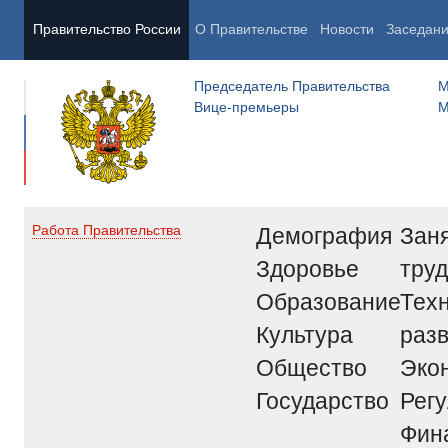
Правительство России
О Правительстве
Новости
Заседан
Председатель Правительства
М
Вице-премьеры
М
Демография
Заня
Работа Правительства
Здоровье
труд
Образование
Тех
Культура
раз
Общество
Эко
Государство
Рег
Фин