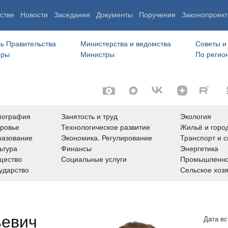
стве
Новости
Заседания
Документы
Поручения
Законопроект
ь Правительства
Министерства и ведомства
Советы и
еры
Министры
По регио
мография
Занятость и труд
Экология
ровье
Технологическое развитие
Жильё и горо
азование
Экономика. Регулирование
Транспорт и с
ьтура
Финансы
Энергетика
щество
Социальные услуги
Промышленно
ударство
Сельское хоз
ьевич
Дата вс