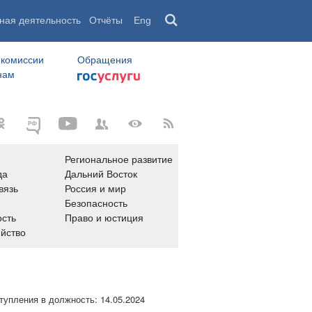
ная деятельность
Отчёты
Eng
 комиссии
Обращения
нам
Региональное развитие
да
Дальний Восток
вязь
Россия и мир
Безопасность
сть
Право и юстиция
яйство
тупления в должность:
14.05.2024