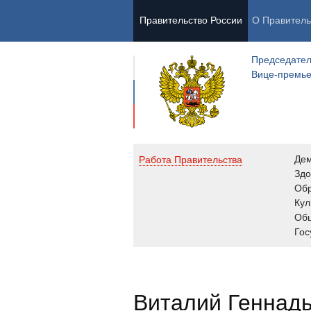
Правительство России
О Правитель
Председател
Вице-премь
Де
Работа Правительства
Здо
Обр
Кул
Об
Гос
Виталий Геннад