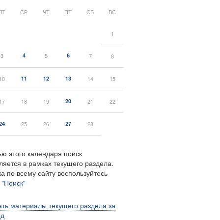
ВТ
СР
ЧТ
ПТ
СБ
ВС
1
3
4
5
6
7
8
10
11
12
13
14
15
17
18
19
20
21
22
24
25
26
27
28
ю этого календаря поиск
ляется в рамках текущего раздела.
а по всему сайту воспользуйтесь
м
"Поиск"
ть материалы текущего раздела за
од