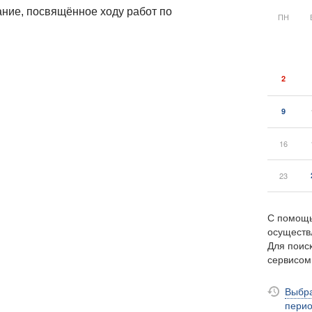
ние, посвящённое ходу работ по
ПН
2
9
16
23
С помощь
осуществ
Для поиск
сервисо
Выбра
пери