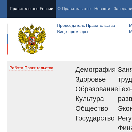
Правительство России
О Правительстве
Новости
Заседан
Председатель Правительства
М
Вице-премьеры
М
Демография
Заня
Работа Правительства
Здоровье
труд
Образование
Тех
Культура
раз
Общество
Эко
Государство
Рег
Фин