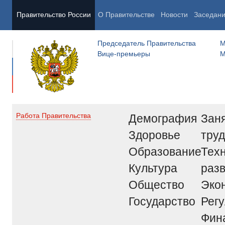
Правительство России
О Правительстве
Новости
Заседан
Председатель Правительства
М
Вице-премьеры
М
Демография
Заня
Работа Правительства
Здоровье
труд
Образование
Тех
Культура
раз
Общество
Эко
Государство
Рег
Фин