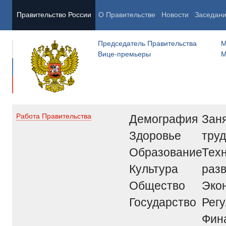
Правительство России
О Правительстве
Новости
Заседан
Председатель Правительства
М
Вице-премьеры
М
Демография
Заня
Работа Правительства
Здоровье
труд
Образование
Тех
Культура
раз
Общество
Эко
Государство
Рег
Фин