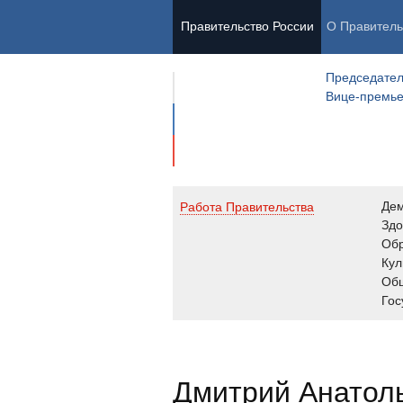
Правительство России
О Правитель
Председател
Вице-премь
Де
Работа Правительства
Здо
Обр
Кул
Об
Гос
Дмитрий Анатол