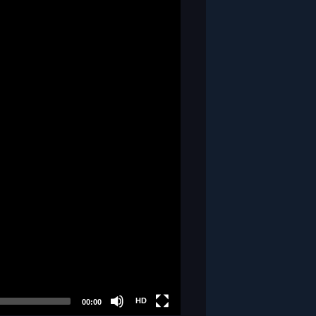
HD
SD
HD
00:00