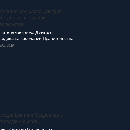
пительное слово Дмитрия
едева на заседании Правительства
ября 2019
дка Дмитрия Медведева в