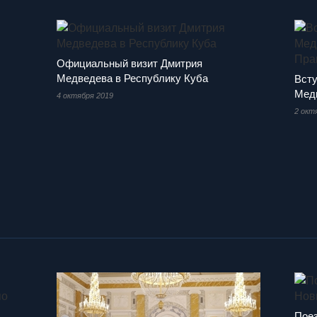
Официальный визит Дмитрия
Медведева в Республику Куба
Всту
Медв
4 октября 2019
2 окт
Поез