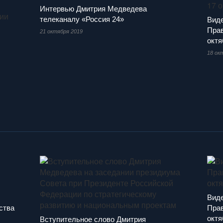
Интервью Дмитрия Медведева
телеканалу «Россия 24»
Вид
Прав
21 октября 2019
октя
18 ок
Вид
ства
Прав
октя
Вступительное слово Дмитрия