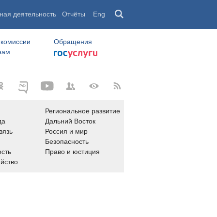
ная деятельность
Отчёты
Eng
 комиссии
Обращения
нам
Региональное развитие
да
Дальний Восток
вязь
Россия и мир
Безопасность
сть
Право и юстиция
яйство