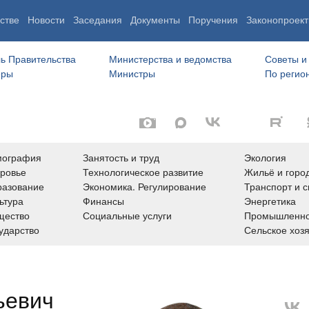
стве
Новости
Заседания
Документы
Поручения
Законопроект
ь Правительства
Министерства и ведомства
Советы и
еры
Министры
По регио
мография
Занятость и труд
Экология
ровье
Технологическое развитие
Жильё и горо
азование
Экономика. Регулирование
Транспорт и с
ьтура
Финансы
Энергетика
щество
Социальные услуги
Промышленно
ударство
Сельское хоз
ьевич