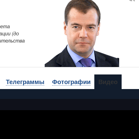
вета
ации (до
вительства
Телеграммы
Фотографии
Видео