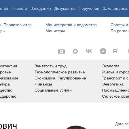
стве
Новости
Заседания
Документы
Поручения
Законопроект
ь Правительства
Министерства и ведомства
Советы и
еры
Министры
По регио
мография
Занятость и труд
Экология
ровье
Технологическое развитие
Жильё и горо
азование
Экономика. Регулирование
Транспорт и с
ьтура
Финансы
Энергетика
щество
Социальные услуги
Промышленно
ударство
Сельское хоз
ович
Дата вс