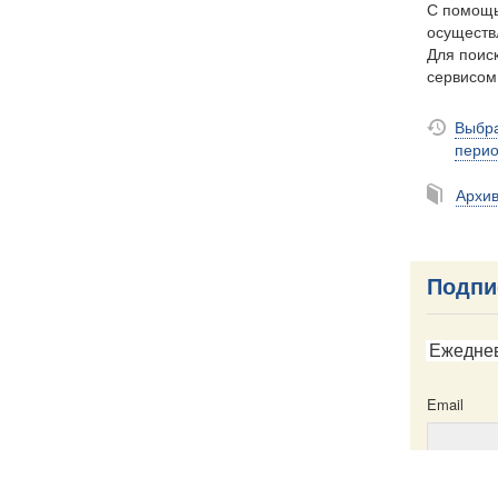
С помощь
осуществ
Для поиск
сервисо
Выбра
пери
Архи
Подпи
Ежедне
Email