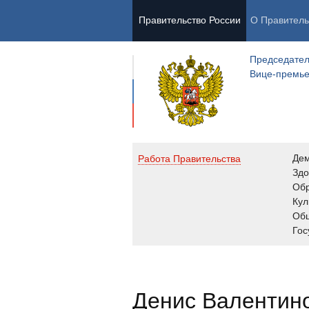
Правительство России
О Правитель
Председател
Вице-премь
Де
Работа Правительства
Здо
Обр
Кул
Об
Гос
Денис Валентин