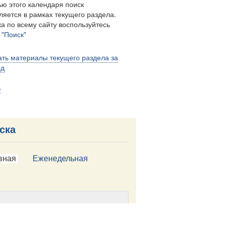
ю этого календаря поиск
ляется в рамках текущего раздела.
а по всему сайту воспользуйтесь
м
"Поиск"
ть материалы текущего раздела за
од
в
ска
вная
Еженедельная