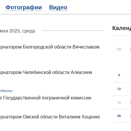
Фотографии
Видео
Кален
 мая 2025, среда
бернатором Белгородской области Вячеславом
ПН
бернатором Челябинской области Алексеем
5
12
 обороны
е Государственной пограничной комиссии
19
26
бернатором Омской области Виталием Хоценко