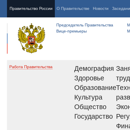
Правительство России
О Правительстве
Новости
Заседан
Председатель Правительства
М
Вице-премьеры
М
Демография
Заня
Работа Правительства
Здоровье
труд
Образование
Тех
Культура
раз
Общество
Эко
Государство
Рег
Фин