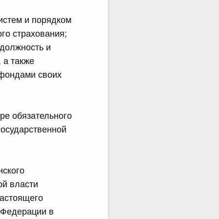
истем и порядком
го страхования;
 должность и
 а также
 фондами своих
ре обязательного
государственной
нского
ой власти
настоящего
 Федерации в