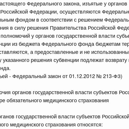
 настоящего Федерального закона, изъятые у органов
лушеного риса (риса-сырца) за пределы территории
в Российской Федерации, осуществляются Федераль
е являющиеся членами Евразийского экономического
альным фондом в соответствии с решением Федераль
ения в силу решения Правительства Российской Фед
полномочий у органов государственной власти субъ
сийской Федерации от 15.07.2026 г. № 894
нции из бюджета Федерального фонда бюджетам те
тавляются, а предоставленные и не использованны
 Правительства Российской Федерации
у указанного решения субвенции подлежат возврату
нда.
сийской Федерации от 15.07.2026 г. № 895
ьей - Федеральный закон от 01.12.2012 № 213-ФЗ)
равительства Российской Федерации от 22 сентября
очия органов государственной власти субъектов Рос
ре обязательного медицинского страхования
сийской Федерации от 15.07.2026 г. № 889
ганов государственной власти субъектов Российско
 иных межбюджетных трансфертов, источником
тся бюджетные ассигнования резервного фонда
ого медицинского страхования относятся:
з федерального бюджета бюджетам Республики Дагестан