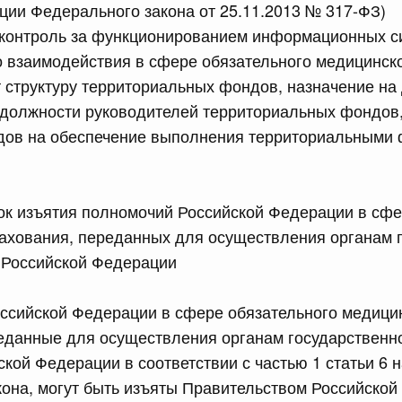
кции Федерального закона от 25.11.2013 № 317-ФЗ)
сийской Федерации от 18.07.2026 г. № 905
 контроль за функционированием информационных с
взаимодействия в сфере обязательного медицинско
епеней и присвоения ученых званий, предусмотренных
тации Российской Федерации, лицам, указанным в части
 структуру территориальных фондов, назначение на
бенностях правового регулирования отношений в сферах
ем в Российскую Федерацию Донецкой Народной
должности руководителей территориальных фондов,
ики, Запорожской области, Херсонской области и
дов на обеспечение выполнения территориальными
рации новых субъектов - Донецкой Народной
ики, Запорожской области, Херсонской области и о
дательные акты Российской Федерации"
ок изъятия полномочий Российской Федерации в сфе
ахования, переданных для осуществления органам 
сийской Федерации от 18.07.2026 г. № 907
 Российской Федерации
равительства Российской Федерации от 3 декабря 2004
ссийской Федерации в сфере обязательного медици
еданные для осуществления органам государственн
сийской Федерации от 18.07.2026 г. № 914
ской Федерации в соответствии с частью 1 статьи 6 
ванию платежных карт "Мир" при предоставлении
она, могут быть изъяты Правительством Российской
щиты (поддержки) и иных льгот