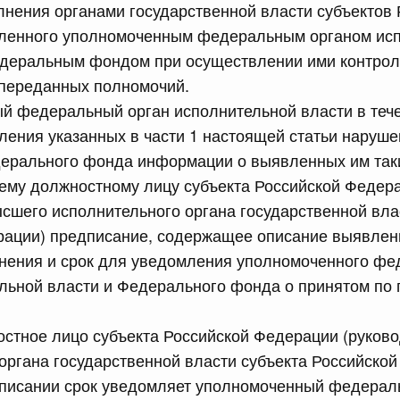
лнения органами государственной власти субъектов 
ленного уполномоченным федеральным органом ис
сийской Федерации от 18.07.2026 г. № 913
едеральным фондом при осуществлении ими контрол
переданных полномочий.
 Правительства Российской Федерации
й федеральный орган исполнительной власти в тече
ления указанных в части 1 настоящей статьи наруше
сийской Федерации от 18.07.2026 г. № 912
дерального фонда информации о выявленных им так
х актов Правительства Российской Федерации
ему должностному лицу субъекта Российской Федер
сшего исполнительного органа государственной вла
 июля, пятница
рации) предписание, содержащее описание выявлен
анения и срок для уведомления уполномоченного фе
сийской Федерации от 17.07.2026 г. № 903
ельной власти и Федерального фонда о принятом по
равительства Российской Федерации от 5 сентября 2025
стное лицо субъекта Российской Федерации (руков
органа государственной власти субъекта Российской
дписании срок уведомляет уполномоченный федерал
сийской Федерации от 17.07.2026 г. № 902