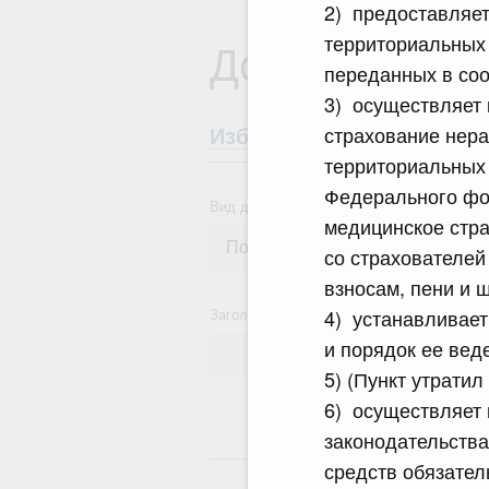
2) предоставляе
территориальных
Документы
переданных в соо
3) осуществляет 
страхование нера
Избранные документы со
территориальных
Федерального фон
Вид документа
медицинское стра
со страхователе
взносам, пени и 
Заголовок или текст документа
4) устанавливает
и порядок ее вед
5) (Пункт утрати
6) осуществляет 
законодательства
18
средств обязател