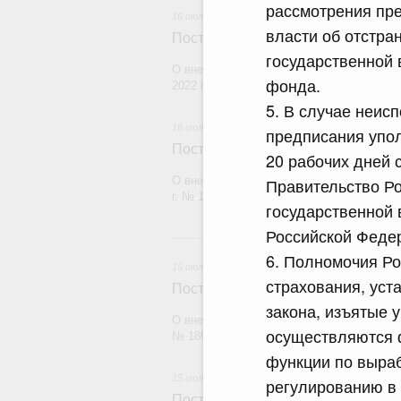
рассмотрения пр
16 июля 2026
власти об отстра
Постановление Правительства Рос
государственной 
О внесении изменений в постановление П
фонда.
2022 г. № 1728
5. В случае неис
16 июля 2026
предписания упо
Постановление Правительства Рос
20 рабочих дней 
О внесении изменений в постановление П
Правительство Ро
г. № 1065
государственной
Российской Федер
1
6. Полномочия Ро
15 июля 2026
страхования, уст
Постановление Правительства Рос
закона, изъятые 
О внесении изменений в постановление П
осуществляются 
№ 1896
функции по выраб
15 июля 2026
регулированию в 
Постановление Правительства Рос