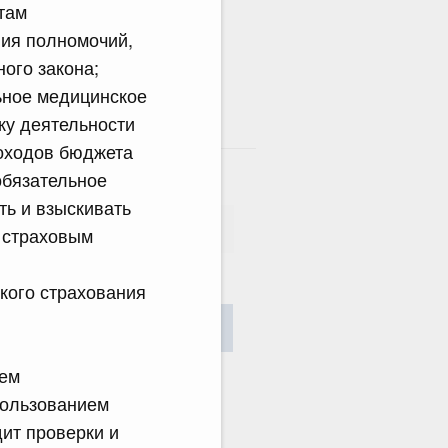
там
ия полномочий,
ого закона;
ьное медицинское
ку деятельности
там
оходов бюджета
обязательное
ь и взыскивать
 страховым
кого страхования
сания
Найти
ием
пользованием
дит проверки и