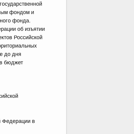
 государственной
ным фондом и
ного фонда.
ерации об изъятии
ектов Российской
рриториальных
е до дня
 в бюджет
сийской
й Федерации в