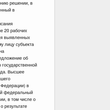
нию решении, в
енный в
исания
е 20 рабочих
ния выявленных
у лицу субъекта
на
редложение об
в государственной
нда. Высшее
сшего
 Федерации) в
ый федеральный
и, в том числе о
о результате