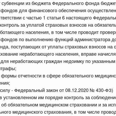
т субвенции из бюджета Федерального фонда бюдже
 фондов для финансового обеспечения осуществлен
тветствии с частью 1 статьи 6 настоящего Федеральн
контроль за уплатой страховых взносов на обязател
ботающего населения, в том числе проводит провер
 справками к ним
Поиск по всем докумен
 фондов по выполнению функций администратора д
да, поступающих от уплаты страховых взносов на 
Номер
хование неработающего населения, вправе начислят
й для неработающих граждан недоимку по указанным
штрафы;
 формы отчетности в сфере обязательного медицинс
Дата подпи
ения;
л силу - Федеральный закон от 08.12.2020 № 430-ФЗ)
в установленном им порядке контроль за соблюден
 об обязательном медицинском страховании и за ис
 июля, суббота
ьного медицинского страхования, в том числе прово