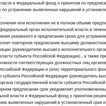
власти и Федеральный фонд о принятом по предписа
равительства Российской Федерации от 26 июня 2015 г.
х по устранению выявленных нарушений в установл
.
полнения или исполнения не в полном объеме предп
сийской Федерации от 17.07.2026 г. № 901
федеральный орган исполнительной власти в течени
ракта
чания указанного в предписании срока для устране
вляет повторное предписание высшему должностном
6 июля, четверг
рации (руководителю высшего исполнительного орга
власти субъекта Российской Федерации) , а также п
сийской Федерации от 16.07.2026 г. № 898
олжности соответствующих должностных лиц органо
равительства Российской Федерации от 30 июня 2021 г.
Российской Федерации и (или) территориального фо
 субъекта Российской Федерации (руководитель вы
органа государственной власти субъекта Российской
сийской Федерации от 16.07.2026 г. № 899
торном предписании срок уведомляет уполномоченн
ьной власти и Федеральный фонд о принятом решени
равительства Российской Федерации от 17 июля 2015 г.
нию выявленных нарушений в установленный срок и 