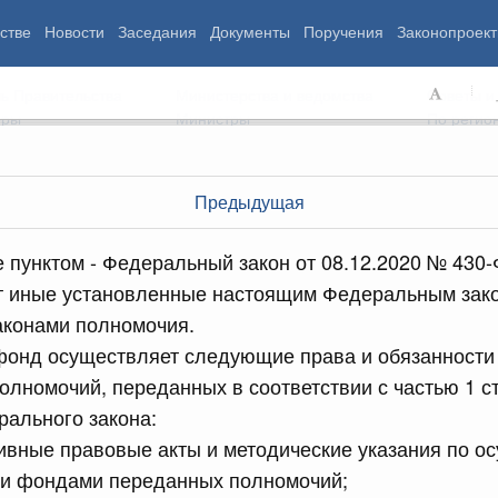
стве
Новости
Заседания
Документы
Поручения
Законопроект
ь Правительства
Министерства и ведомства
Советы и
еры
Министры
По регио
Предыдущая
мография
Занятость и труд
Экология
е пунктом - Федеральный закон от 08.12.2020 № 430-
ровье
Технологическое развитие
Жильё и горо
т иные установленные настоящим Федеральным зако
азование
Экономика. Регулирование
Транспорт и с
конами полномочия.
ьтура
Финансы
Энергетика
щество
Социальные услуги
Промышленно
фонд осуществляет следующие права и обязанности
ударство
Сельское хоз
лномочий, переданных в соответствии с частью 1 ст
ального закона:
ивные правовые акты и методические указания по 
ограммы
Национальные проекты
и фондами переданных полномочий;