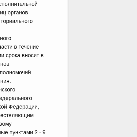
сполнительной
иц органов
иториального
рного
асти в течение
и срока вносит в
анов
 полномочий
ния.
нского
Федерального
ской Федерации,
уществляющим
овому
ые пунктами 2 - 9