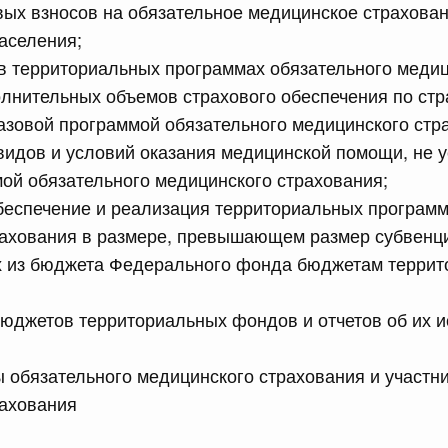
вых взносов на обязательное медицинское страхова
обеспечение проведения аварийно-восстановительных
 связанных с ликвидацией последствий чрезвычайной
аселения;
риториях Республики Дагестан и Чеченской Республики
в территориальных программах обязательного меди
лнительных объемов страхового обеспечения по ст
сийской Федерации от 15.07.2026 г. № 888
зовой программой обязательного медицинского стра
видов и условий оказания медицинской помощи, не 
ий Президента Российской Федерации
ой обязательного медицинского страхования;
беспечение и реализация территориальных программ
сийской Федерации от 15.07.2026 г. № 890
рахования в размере, превышающем размер субвенц
 из бюджета Федерального фонда бюджетам террит
но-производственного типа, созданной на территории
лики Татарстан
юджетов территориальных фондов и отчетов об их и
сийской Федерации от 15.07.2026 г. № 891
ы обязательного медицинского страхования и участн
х образований городской округ город Саяногорск
рахования
льный район Республики Хакасия особой экономической
па
2