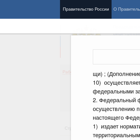
Правительство России
О Правитель
Председател
Вице-премь
Де
Работа Правительства
щи) ; (Дополнени
Здо
10) осуществляе
Обр
федеральными за
Кул
Об
2. Федеральный 
Гос
осуществлению по
настоящего Федер
1) издает нормат
Стратегии
Государственные пр
территориальным