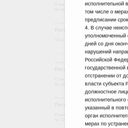
исполнительной 
О внесении изменений в постановление П
№ 640
том числе о мера
предписании срок
17 июля 2026
4. В случае неис
Постановление Правительства Рос
уполномоченный 
Об авансировании государственного конт
дней со дня окон
нарушений напра
1
Российской Феде
16 июля 2026
государственной 
Постановление Правительства Рос
отстранении от д
О внесении изменений в постановление П
власти субъекта 
№ 1098
должностное лицо
исполнительного 
16 июля 2026
Постановление Правительства Рос
указанный в пов
орган исполнител
О внесении изменений в постановление П
№ 719
мерах по устране