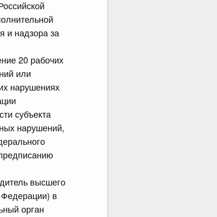
Российской
полнительной
я и надзора за
ние 20 рабочих
ний или
их нарушениях
ации
сти субъекта
ных нарушений,
дерального
 предписанию
одитель высшего
 Федерации) в
ьный орган