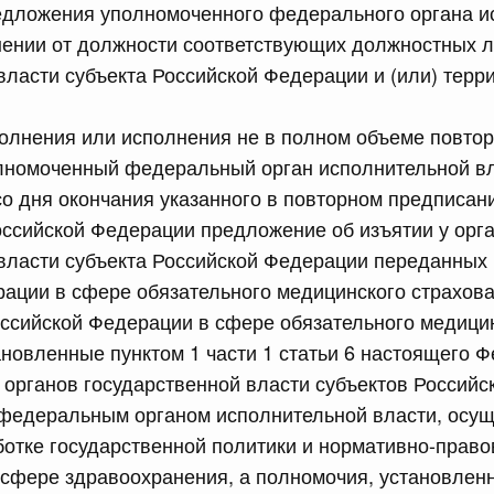
едложения уполномоченного федерального органа и
нении от должности соответствующих должностных л
сийской Федерации от 16.07.2026 г. № 896
власти субъекта Российской Федерации и (или) терр
равительства Российской Федерации от 30 сентября
полнения или исполнения не в полном объеме повто
лномоченный федеральный орган исполнительной вл
сийской Федерации от 16.07.2026 г. № 900
со дня окончания указанного в повторном предписани
равительства Российской Федерации от 7 сентября 2018
ссийской Федерации предложение об изъятии у орг
 власти субъекта Российской Федерации переданных
ации в сфере обязательного медицинского страхова
5 июля, среда
ссийской Федерации в сфере обязательного медици
ановленные пунктом 1 части 1 статьи 6 настоящего 
сийской Федерации от 15.07.2026 г. № 893
у органов государственной власти субъектов Россий
равительства Российской Федерации от 11 ноября 2023 г.
федеральным органом исполнительной власти, ос
отке государственной политики и нормативно-прав
сфере здравоохранения, а полномочия, установленн
сийской Федерации от 15.07.2026 г. № 892