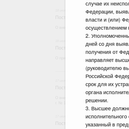
случае их неиспо
Федерации, выяв
18 июля 2026
Постановление Правительства Рос
власти и (или) Ф
осуществлением 
О внесении изменений в некоторые акты
2. Уполномоченны
18 июля 2026
дней со дня выяв
Постановление Правительства Рос
получения от Фе
О признании утратившими силу некоторы
направляет высш
(руководителю вы
17
Российской Феде
17 июля 2026
срок для их устр
Постановление Правительства Рос
органа исполнит
О внесении изменений в постановление П
решении.
г. № 1380
3. Высшее должно
исполнительного 
17 июля 2026
указанный в пре
Постановление Правительства Рос