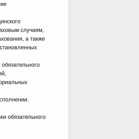
ние
цинского
раховым случаям,
хования, а также
установленных
 обязательного
ий,
ориальных
сполнении.
ики обязательного