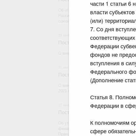
части 1 статьи 6
Об отмене тарифной квоты на вывоз неше
власти субъекто
Российской Федерации в государства, н
(или) территори
союза
7. Со дня вступл
15 июля 2026
соответствующих 
Постановление Правительства Рос
Федерации субве
фондов не предос
О внесении изменений в некоторые акты
вступления в сил
15 июля 2026
Федерального фо
Постановление Правительства Рос
(Дополнение стат
О внесении изменений в постановление П
2021 г. № 1590
Статья 8. Полном
Федерации в сфе
15 июля 2026
Постановление Правительства Рос
К полномочиям ор
Об утверждении Правил предоставления
финансового обеспечения которых являю
сфере обязательн
Правительства Российской Федерации, и