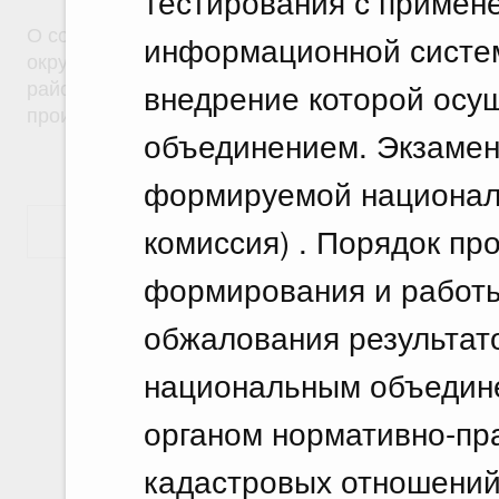
тестирования с примен
О создании на территориях муниципальных образ
информационной систем
округ город Саяногорск Республики Хакасия и Б
внедрение которой осу
район Республики Хакасия особой экономическо
производственного типа
объединением. Экзамен
формируемой национал
комиссия) . Порядок пр
Показать еще
формирования и работы
обжалования результато
национальным объедине
органом нормативно-пр
кадастровых отношений