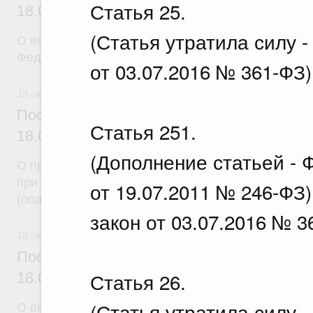
Статья 25.
18.07.2026 г. № 907
(Статья утратила силу 
О внесении изменения в постановление Правител
Федерации от 3 декабря 2004 г. № 738
от 03.07.2016 № 361-ФЗ)
18 июля 2026
Постановление Правительства Российск
Статья 251.
18.07.2026 г. № 914
(Дополнение статьей - 
О проведении эксперимента по использованию пл
при предоставлении гражданам отдельных мер с
от 19.07.2011 № 246-ФЗ
(поддержки) и иных льгот
закон от 03.07.2016 № 3
18 июля 2026
Постановление Правительства Российск
Статья 26.
18.07.2026 г. № 913
(Статья утратила силу 
О внесении изменений в некоторые акты Правите