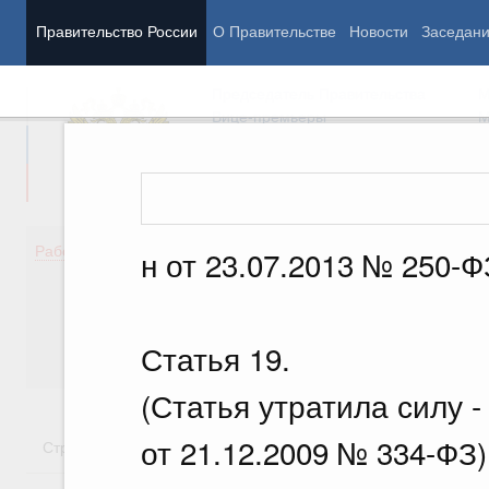
Правительство России
О Правительстве
Новости
Заседан
Председатель Правительства
М
Вице-премьеры
М
Демография
Занято
Работа Правительства
н от 23.07.2013 № 250-Ф
Здоровье
Технол
Образование
Эконом
Культура
Финан
Общество
Социал
Статья 19.
Государство
(Статья утратила силу 
от 21.12.2009 № 334-ФЗ)
Стратегии
Государственные программы
Национальн