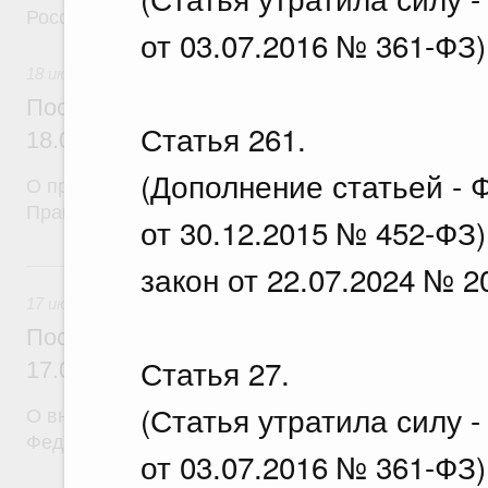
Российской Федерации
от 03.07.2016 № 361-ФЗ)
18 июля 2026
Постановление Правительства Российск
Статья 261.
18.07.2026 г. № 912
(Дополнение статьей - 
О признании утратившими силу некоторых актов
Правительства Российской Федерации
от 30.12.2015 № 452-ФЗ
17 июля, пятница
закон от 22.07.2024 № 2
17 июля 2026
Постановление Правительства Российск
Статья 27.
17.07.2026 г. № 903
(Статья утратила силу 
О внесении изменений в постановление Правител
Федерации от 5 сентября 2025 г. № 1380
от 03.07.2016 № 361-ФЗ)