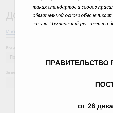
таких стандартов и сводов правил
Документы
обязательной основе обеспечивае
закона "Технический регламент о 
Избранные документы со справками к ни
Вид документа
ПРАВИТЕЛЬСТВО 
Заголовок или текст документа
ПОС
от 26 дек
24 июля, пятница