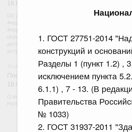
18.07.2026 г. № 908
Национа
Об утверждении Правил уведомления частным д
Федеральной службы войск национальной гварди
Федерации (территориального органа), предоста
1. ГОСТ 27751-2014 "На
осуществление частной детективной деятельност
договора на оказание сыскных услуг и об оконча
конструкций и основани
услуг
Разделы 1 (пункт 1.2) , 3,
18 июля 2026
исключением пункта 5.2.
Постановление Правительства Российск
18.07.2026 г. № 910
6.1.1) , 7 - 13. (В реда
О внесении изменений в некоторые акты Правите
Правительства Российск
Российской Федерации
№ 1033)
2. ГОСТ 31937-2011 "Зд