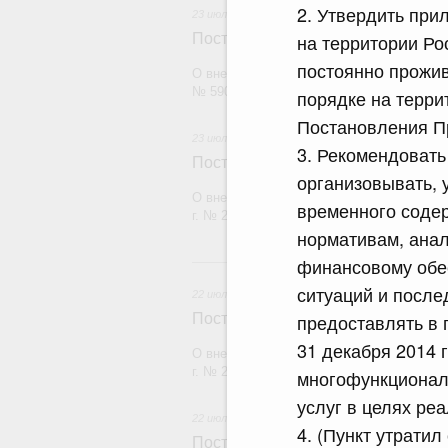
2. Утвердить пр
23 июля 2026
на территории Ро
Постановление Правительства Рос
постоянно прожи
О внесении изменений в постановление П
№ 590
порядке на терри
Постановления Пр
23 июля 2026
3. Рекомендовать
Постановление Правительства Рос
организовывать, 
О внесении изменений в постановление П
временного содер
г. № 2439
нормативам, ана
2
финансовому обе
ситуаций и после
22 июля 2026
предоставлять в
Постановление Правительства Рос
31 декабря 2014 
О внесении изменений в постановление П
г. № 2177
многофункционал
услуг в целях ре
22 июля 2026
4. (Пункт утрати
Постановление Правительства Рос