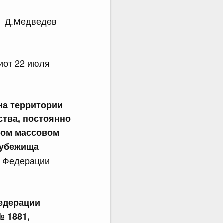
Д.Медведев
иот 22 июля
а территории
ства, постоянно
ном массовом
х убежища
й Федерации
едерации
№ 1881,