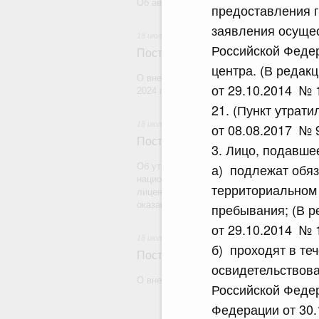
Об авансировании государственных конт
предоставления г
заявления осуще
18 июля 2026
Российской Феде
Постановление Правительства Рос
центра. (В редак
О внесении изменения в постановление 
от 29.10.2014 № 
2024 г. № 179
21. (Пункт утрат
18 июля 2026
от 08.08.2017 № 
Постановление Правительства Рос
3. Лицо, подавше
а) подлежат обяз
Об утверждении Правил уведомления ча
национальной гвардии Российской Федера
территориальном 
лицензию на осуществление частной дете
оказание сыскных услуг и об окончании 
пребывания; (В 
от 29.10.2014 № 
18 июля 2026
б) проходят в те
Постановление Правительства Рос
освидетельствов
О внесении изменений в некоторые акты
Российской Федер
Федерации от 30.