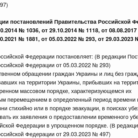
97)
сийской Федерации от 24.07.2026 г. № 933
четной процентной ставки размещения средств резерва
кции постановлений Правительства Российской Ф
ования Российской Федерации по обязательному
10.2014 № 1036, от 29.10.2014 № 1118, от 08.08.2017
10.2021 № 1881, от 05.03.2022 № 293, от 29.03.2023
3 июля, четверг
ссийской Федерации постановляет: (В редакции По
сийской Федерации от 23.07.2026 г. № 927
ссийской Федерации от 05.03.2022 № 293)
твенном обращении граждан Украины и лиц без граж
 внесении изменений в Соглашение о единых принципах и
й (изделий медицинского назначения и медицинской
вавших на территории Украины, прибывших на терри
еского союза от 23 декабря 2014 года
тренном массовом порядке, характеризующемся их
м перемещением в определенный период времени 
сийской Федерации от 23.07.2026 г. № 926
они стихийно или в порядке эвакуации, в поисках уб
ивать их заявления о предоставлении временного у
 между Правительством Российской Федерации и
менной трудовой деятельности граждан одного
йской Федерации в упрощенном порядке. (В редакц
арства
ссийской Федерации от 29.03.2023 № 497)