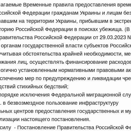
илагаемые Временные правила предоставления врем
ссийской Федерации гражданам Украины и лицам без
сийской Федерации от 23.07.2026 г. № 928
вавшим на территории Украины, прибывшим в экстр
равительства Российской Федерации от 20 июля 2011 г.
торию Российской Федерации в поисках убежища. (В
авительства Российской Федерации от 29.03.2023 
 органам государственной власти субъектов Российс
сийской Федерации от 23.07.2026 г. № 929
учитывая обстоятельства крайней необходимости, ме
равительства Российской Федерации от 24 декабря 2021
жания лиц, осуществлять финансирование расходов
логично установленным нормативными правовыми ак
2 июля, среда
спечению мер по предупреждению и ликвидации чр
дствий стихийных бедствий;
 порядке исключения Федеральной миграционной сл
сийской Федерации от 22.07.2026 г. № 921
г. в безвозмездное пользование инфраструктуру
равительства Российской Федерации от 30 ноября 2022
ьных центров предоставления государственных и м
ализации настоящего постановления.
л силу - Постановление Правительства Российской 
сийской Федерации от 22.07.2026 г. № 924