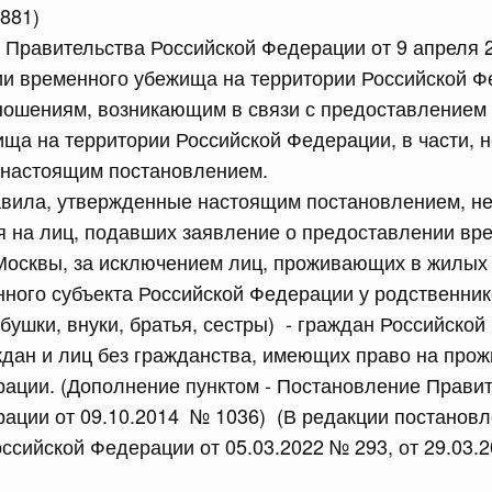
1881)
равительства Российской Федерации от 28 марта 2026 г.
 Правительства Российской Федерации от 9 апреля 2
ии временного убежища на территории Российской Ф
тношениям, возникающим в связи с предоставлением
сийской Федерации от 22.07.2026 г. № 925
ща на территории Российской Федерации, в части, н
 настоящим постановлением.
 Правительства Российской Федерации
авила, утвержденные настоящим постановлением, н
я на лиц, подавших заявление о предоставлении вр
сийской Федерации от 22.07.2026 г. № 922
 Москвы, за исключением лиц, проживающих в жилы
законодательства Российской Федерации в сфере
нного субъекта Российской Федерации у родственник
абушки, внуки, братья, сестры) - граждан Российско
дан и лиц без гражданства, имеющих право на прож
 июля, вторник
ации. (Дополнение пунктом - Постановление Прави
ации от 09.10.2014 № 1036) (В редакции постанов
сийской Федерации от 21.07.2026 г. № 917
ссийской Федерации от 05.03.2022 № 293, от 29.03.
равительства Российской Федерации от 27 октября 2021