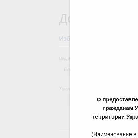
Документы
Избранные документы со
Вид документа
Заголовок или текст документа
О предоставле
гражданам У
территории Укр
24
(Наименование в