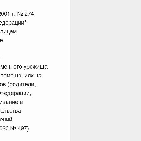
001 г. № 274
едерации"
 лицам
е
е
еменного убежища
х помещениях на
ов (родители,
й Федерации,
ивание в
тельства
лений
2023 № 497)