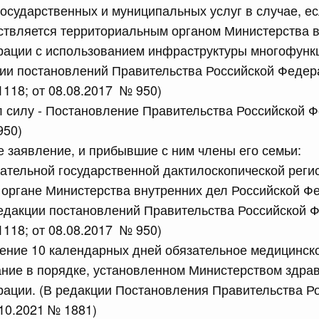
рактов
осударственных и муниципальных услуг в случае, е
ствляется территориальным органом Министерства в
рации с использованием инфраструктуры многофунк
сийской Федерации от 18.07.2026 г. № 909
ции постановлений Правительства Российской Федер
Правительства Российской Федерации от 17 февраля
1118; от 08.08.2017 № 950)
ил силу - Постановление Правительства Российской 
950)
сийской Федерации от 18.07.2026 г. № 908
е заявление, и прибывшие с ним члены его семьи:
ательной государственной дактилоскопической реги
стным детективом Федеральной службы войск
ции (территориального органа), предоставившей
органе Министерства внутренних дел Российской Ф
ктивной деятельности, о заключении договора на
оказания сыскных услуг
редакции постановлений Правительства Российской 
1118; от 08.08.2017 № 950)
чение 10 календарных дней обязательное медицинск
сийской Федерации от 18.07.2026 г. № 910
ание в порядке, установленном Министерством здра
 Правительства Российской Федерации
ации. (В редакции Постановления Правительства Р
1
10.2021 № 1881)