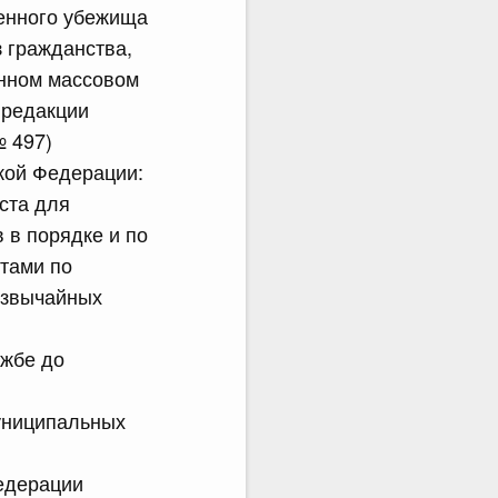
енного убежища
 гражданства,
енном массовом
 редакции
№ 497)
кой Федерации:
ста для
 в порядке и по
тами по
езвычайных
ужбе до
униципальных
Федерации