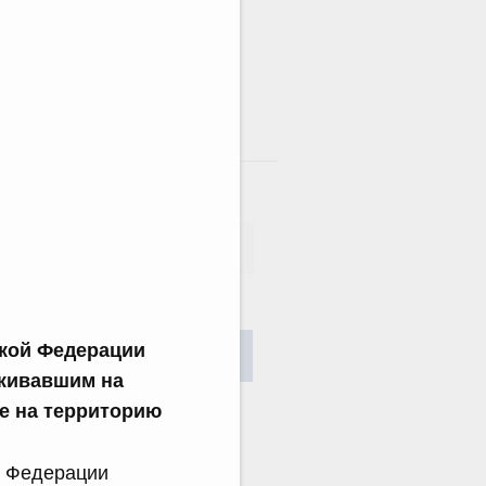
там
сания
ской Федерации
Найти
оживавшим на
е на территорию
й Федерации