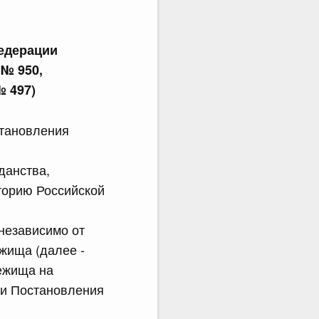
едерации
 № 950,
 № 497)
становления
данства,
торию Российской
независимо от
ежища (далее -
бежища на
ии Постановления