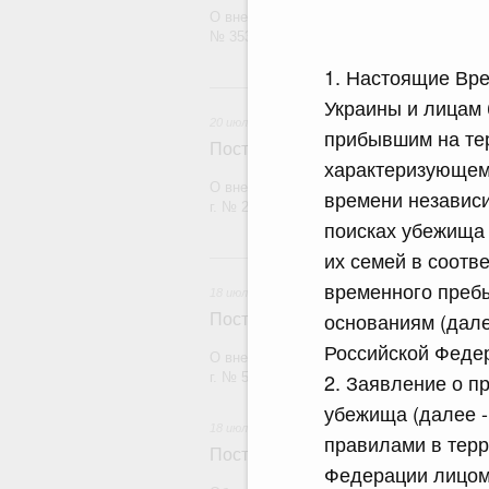
О внесении изменения в постановление П
№ 353
1. Настоящие Вр
20 и
Украины и лицам 
20 июля 2026
прибывшим на те
Постановление Правительства Рос
характеризующем
О внесении изменений в постановление П
времени независи
г. № 2148
поисках убежища 
их семей в соотв
18
временного преб
18 июля 2026
основаниям (дале
Постановление Правительства Рос
Российской Федер
О внесении изменений в постановление П
2. Заявление о п
г. № 555
убежища (далее -
18 июля 2026
правилами в терр
Постановление Правительства Рос
Федерации лицом