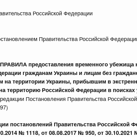
 Правительства Российской Федерации 
сийской Федерации от 21.07.2026 г. № 916
равительства Российской Федерации от 25 ноября 2025
ановлением Правительства Российской Федераци
сийской Федерации от 21.07.2026 г. № 918
РАВИЛА предоставления временного убежища н
равительства Российской Федерации от 29 июня 2021 г.
ерации гражданам Украины и лицам без граждан
 на территории Украины, прибывшим в экстрен
на территорию Российской Федерации в поиска
сийской Федерации от 21.07.2026 г. № 920
 редакции Постановления Правительства Российско
равительства Российской Федерации от 30 сентября
97)
кции постановлений Правительства Российской Ф
сийской Федерации от 21.07.2026 г. № 919
10.2014 № 1118, от 08.08.2017 № 950, от 30.10.2021 