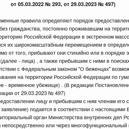
от 05.03.2022 № 293, от 29.03.2023 № 497)
равительства Российской Федерации от 12 марта 2022 г.
еменные правила определяют порядок предоставле
юля, понедельник
без гражданства, постоянно проживавшим на террит
рриторию Российской Федерации в экстренном массо
сийской Федерации от 20.07.2026 г. № 915
ся их широкомасштабным перемещением в определ
равительства Российской Федерации от 1 декабря 2021
мо от того, прибывают они стихийно или в порядке э
(далее - лица) , а также прибывшим с ними в поиск
етствии с Федеральным законом "О беженцах" возмо
 июля, суббота
ывания на территории Российской Федерации по гу
е - временное убежище) . (В редакции Постановлен
сийской Федерации от 18.07.2026 г. № 906
ации от 29.03.2023 № 497)
равительства Российской Федерации от 27 апреля 2024
редоставлении лицу и прибывшим с ним членам его 
 заявление) подается в соответствии с настоящими
иториальный орган Министерства внутренних дел Р
сийской Федерации от 18.07.2026 г. № 904
 непосредственно или через многофункциональный 