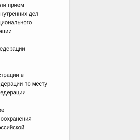
сли прием
нутренних дел
ционального
ации
Федерации
страции в
едерации по месту
Федерации
ое
воохранения
оссийской