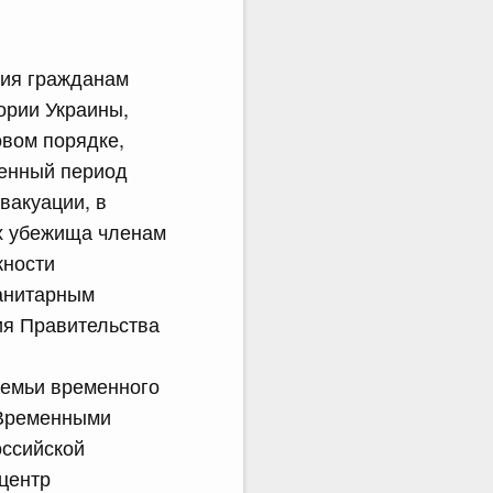
ния гражданам
ории Украины,
вом порядке,
енный период
вакуации, в
ах убежища членам
жности
манитарным
ия Правительства
семьи временного
 Временными
оссийской
центр