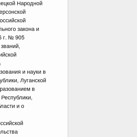
нецкой Народной
Херсонской
Российской
ьного закона и
 г. № 905
 званий,
ийской
а
зования и науки в
ублики, Луганской
бразованием в
 Республики,
ласти и о
оссийской
ельства