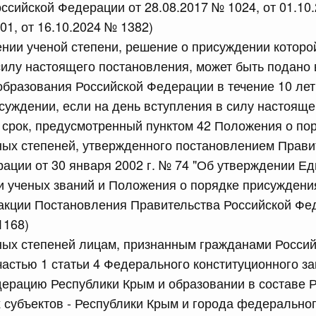
ссийской Федерации от 28.08.2017 № 1024, от 01.10
равительства Российской Федерации от 28 марта 2026 г.
01, от 16.10.2024 № 1382)
нии ученой степени, решение о присуждении которо
силу настоящего постановления, может быть подано
образования Российской Федерации в течение 10 лет
сийской Федерации от 22.07.2026 г. № 925
суждении, если на день вступления в силу настоящ
 Правительства Российской Федерации
й срок, предусмотренный пунктом 42 Положения о по
ных степеней, утвержденного постановлением Прави
сийской Федерации от 22.07.2026 г. № 922
ации от 30 января 2002 г. № 74 "Об утверждении Ед
и ученых званий и Положения о порядке присуждени
законодательства Российской Федерации в сфере
дакции Постановления Правительства Российской Фе
1168)
 июля, вторник
ных степеней лицам, признанным гражданами Росси
 частью 1 статьи 4 Федерального конституционного з
сийской Федерации от 21.07.2026 г. № 917
ерацию Республики Крым и образовании в составе 
равительства Российской Федерации от 27 октября 2021
субъектов - Республики Крым и города федеральног