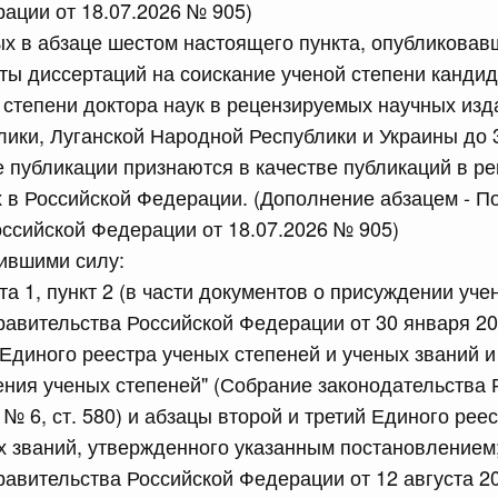
рактов
ации от 18.07.2026 № 905)
ых в абзаце шестом настоящего пункта, опубликова
ты диссертаций на соискание ученой степени кандид
сийской Федерации от 18.07.2026 г. № 909
 степени доктора наук в рецензируемых научных из
Правительства Российской Федерации от 17 февраля
ики, Луганской Народной Республики и Украины до 
ые публикации признаются в качестве публикаций в 
 в Российской Федерации. (Дополнение абзацем - П
сийской Федерации от 18.07.2026 г. № 908
ссийской Федерации от 18.07.2026 № 905)
тившими силу:
стным детективом Федеральной службы войск
ции (территориального органа), предоставившей
та 1, пункт 2 (в части документов о присуждении уче
ктивной деятельности, о заключении договора на
авительства Российской Федерации от 30 января 20
оказания сыскных услуг
Единого реестра ученых степеней и ученых званий 
ния ученых степеней" (Собрание законодательства 
сийской Федерации от 18.07.2026 г. № 910
№ 6, ст. 580) и абзацы второй и третий Единого рее
 Правительства Российской Федерации
х званий, утвержденного указанным постановлением
1
авительства Российской Федерации от 12 августа 20