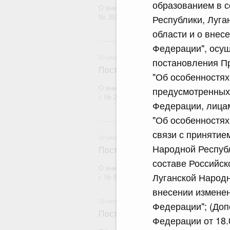
образованием в с
О внесении изменения в постановление П
Республики, Луга
№ 353
области и о внес
20 и
Федерации", осущ
20 июля 2026
постановления Пр
Постановление Правительства Рос
"Об особенностях
О внесении изменений в постановление П
предусмотренных 
г. № 2148
Федерации, лицам
"Об особенностях
18
связи с принятие
18 июля 2026
Народной Республ
Постановление Правительства Рос
составе Российск
О внесении изменений в постановление П
Луганской Народн
г. № 555
внесении изменен
18 июля 2026
Федерации"; (Доп
Постановление Правительства Рос
Федерации от 18.