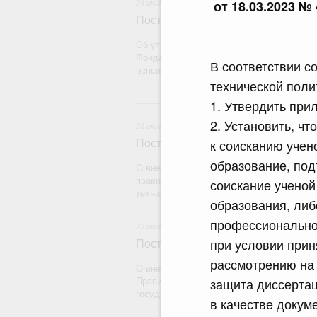
от 18.03.2023 № 
24 июля 2026
Постановление Правительства Рос
Об утверждении Правил определения рас
Фонда пенсионного и социального страх
В соответствии с
пенсионному страхованию
технической поли
2
1. Утвердить при
2. Установить, что
23 июля 2026
к соисканию учен
Постановление Правительства Рос
образование, по
О внесении на ратификацию Протокола о
правилах обращения медицинских издели
соискание ученой
техники) в рамках Евразийского экономич
образования, либ
профессиональног
23 июля 2026
при условии прин
Постановление Правительства Рос
рассмотрению на 
О внесении на ратификацию Соглашения
защита диссертац
Правительством Республики Индии о вре
государства на территории другого госуд
в качестве докум