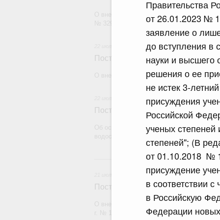
Правительства Ро
О внесении изменения в постановление П
от 26.01.2023 № 1
№ 329
заявление о лише
до вступления в 
22 июля 2026
науки и высшего 
Постановление Правительства Рос
решения о ее при
О внесении изменений в некоторые акты
не истек 3-летни
присуждения уче
22 июля 2026
Постановление Правительства Рос
Российской Федер
ученых степеней 
Об особенностях применения положений 
водоснабжения и водоотведения
степеней"; (В ре
от 01.10.2018 № 
21
присуждение уче
21 июля 2026
в соответствии с
Постановление Правительства Рос
в Российскую Фед
О внесении изменений в постановление П
Федерации новых 
г. № 1838