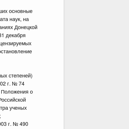
вших основные
ата наук, на
даниях Донецкой
31 декабря
рецензируемых
остановление
ных степеней)
02 г. № 74
и Положения о
Российской
стра ученых
;
03 г. № 490