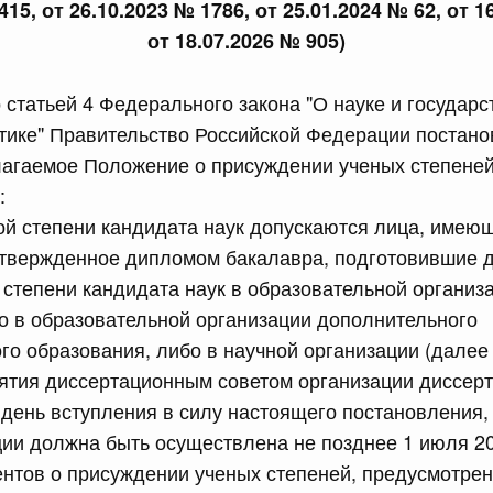
415, от 26.10.2023 № 1786, от 25.01.2024 № 62, от 1
сийской Федерации от 24.07.2026 г. № 933
от 18.07.2026 № 905)
четной процентной ставки размещения средств резерва
ования Российской Федерации по обязательному
о статьей 4 Федерального закона "О науке и государс
тике" Правительство Российской Федерации постано
3 июля, четверг
лагаемое Положение о присуждении ученых степеней
:
ой степени кандидата наук допускаются лица, име
сийской Федерации от 23.07.2026 г. № 927
дтвержденное дипломом бакалавра, подготовившие 
 внесении изменений в Соглашение о единых принципах и
й (изделий медицинского назначения и медицинской
 степени кандидата наук в образовательной организ
еского союза от 23 декабря 2014 года
о в образовательной организации дополнительного
о образования, либо в научной организации (далее -
ятия диссертационным советом организации диссерт
сийской Федерации от 23.07.2026 г. № 926
день вступления в силу настоящего постановления, 
 между Правительством Российской Федерации и
ии должна быть осуществлена не позднее 1 июля 201
менной трудовой деятельности граждан одного
арства
ентов о присуждении ученых степеней, предусмотре