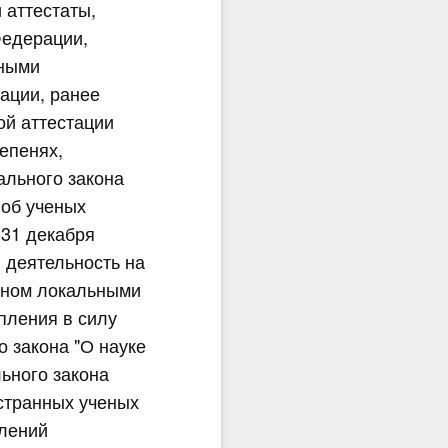
 аттестаты,
Федерации,
иными
ации, ранее
й аттестации
епенях,
ального закона
 об ученых
 31 декабря
 деятельность на
енном локальными
пления в силу
 закона "О науке
льного закона
остранных ученых
влений