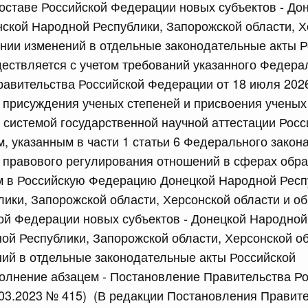
оставе Российской Федерации новых субъектов - До
равительства Российской Федерации от 12 марта 2022 г.
нской Народной Республики, Запорожской области, 
ении изменений в отдельные законодательные акты 
юля, понедельник
ествляется с учетом требований указанного Федерал
авительства Российской Федерации от 18 июля 2026
сийской Федерации от 20.07.2026 г. № 915
 присуждения ученых степеней и присвоения ученых
равительства Российской Федерации от 1 декабря 2021
системой государственной научной аттестации Росс
, указанным в части 1 статьи 6 Федерального закон
 правового регулирования отношений в сферах обра
 июля, суббота
м в Российскую Федерацию Донецкой Народной Респ
ики, Запорожской области, Херсонской области и о
сийской Федерации от 18.07.2026 г. № 906
ой Федерации новых субъектов - Донецкой Народной
равительства Российской Федерации от 27 апреля 2024
ой Республики, Запорожской области, Херсонской об
ий в отдельные законодательные акты Российской
олнение абзацем - Постановление Правительства Р
сийской Федерации от 18.07.2026 г. № 904
03.2023 № 415) (В редакции Постановления Правит