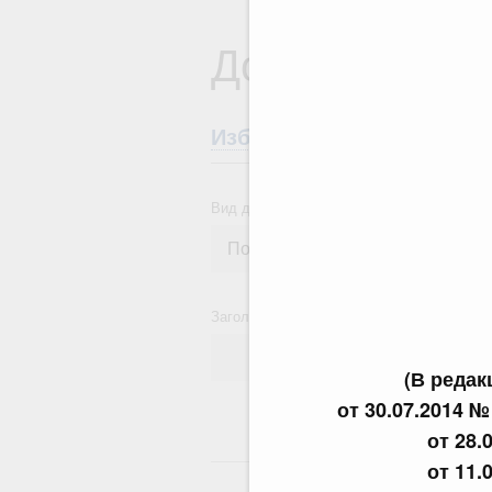
Документы
Избранные документы со
Вид документа
Заголовок или текст документа
(В реда
от 30.07.2014 № 
от 28.
24
от 11.