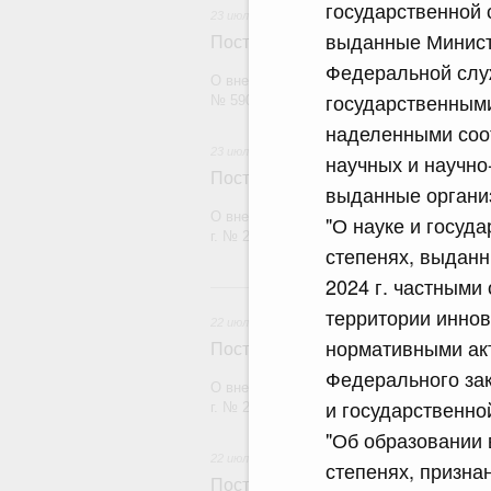
государственной 
23 июля 2026
выданные Минист
Постановление Правительства Рос
Федеральной служ
О внесении изменений в постановление П
государственным
№ 590
наделенными соо
23 июля 2026
научных и научно
Постановление Правительства Рос
выданные организ
О внесении изменений в постановление П
"О науке и госуд
г. № 2439
степенях, выданн
2024 г. частными
2
территории иннов
22 июля 2026
нормативными акт
Постановление Правительства Рос
Федерального зак
О внесении изменений в постановление П
и государственно
г. № 2177
"Об образовании 
22 июля 2026
степенях, призна
Постановление Правительства Рос