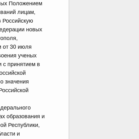
нных Положением
званий лицам,
в Российскую
Федерации новых
тополя,
 от 30 июля
воения ученых
 с принятием в
оссийской
о значения
Российской
едерального
ах образования и
ой Республики,
ласти и