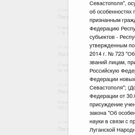
Севастополя", ос
об особенностях 
21 июля 2026
Постановление Правительства Рос
признанным гражд
Федерацию Респу
О внесении изменений в постановление П
г. № 1880
субъектов - Респ
утвержденным по
21 июля 2026
2014 г. № 723 "О
Постановление Правительства Рос
званий лицам, пр
О внесении изменений в постановление П
Российскую Феде
№ 1049
Федерации новых 
21 июля 2026
Севастополя"; (Д
Постановление Правительства Рос
Федерации от 30.
О внесении изменений в постановление П
присуждение учен
2021 г. № 1661
закона "Об особе
науки в связи с 
21 июля 2026
Луганской Народн
Постановление Правительства Рос