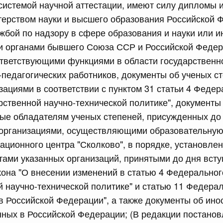
системой научной аттестации, имеют силу дипломы и
ерством науки и высшего образования Российской 
сийской Федерации от 23.07.2026 г. № 928
бой по надзору в сфере образования и науки или 
равительства Российской Федерации от 20 июля 2011 г.
и органами бывшего Союза ССР и Российской Федер
тветствующими функциями в области государственно
-педагогических работников, документы об ученых ст
сийской Федерации от 23.07.2026 г. № 929
ациями в соответствии с пунктом 31 статьи 4 Федер
равительства Российской Федерации от 24 декабря 2021
арственной научно-технической политике", документы
ые обладателям ученых степеней, присужденных до
 организациями, осуществляющими образовательную
2 июля, среда
ационного центра "Сколково", в порядке, установл
ами указанных организаций, принятыми до дня всту
сийской Федерации от 22.07.2026 г. № 921
она "О внесении изменений в статью 4 Федерального
равительства Российской Федерации от 30 ноября 2022
й научно-технической политике" и статью 11 Федера
в Российской Федерации", а также документы об ин
нных в Российской Федерации; (В редакции постано
сийской Федерации от 22.07.2026 г. № 924