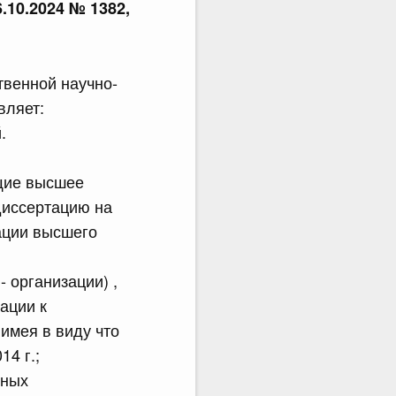
6.10.2024 № 1382,
твенной научно-
вляет:
.
ющие высшее
диссертацию на
ации высшего
 организации) ,
ации к
имея в виду что
4 г.;
нных