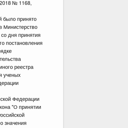
.2018 № 1168,
й было принято
 в Министерство
 со дня принятия
его постановления
рядке
тельства
иного реестра
я ученых
дерации
йской Федерации
акона "О принятии
Российской
о значения