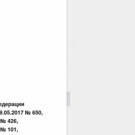
там
сания
Найти
едерации
29.05.2017 № 650,
 № 426,
 № 101,