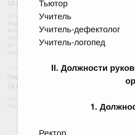
Тьютор
18.07.2026 г. № 908
Учитель
Об утверждении Правил уведомления частным д
Федеральной службы войск национальной гварди
Учитель-дефектолог
Федерации (территориального органа), предоста
осуществление частной детективной деятельност
Учитель-логопед
договора на оказание сыскных услуг и об оконча
услуг
II. Должности рук
18 июля 2026
Постановление Правительства Российск
ор
18.07.2026 г. № 910
О внесении изменений в некоторые акты Правите
1. Должно
Российской Федерации
Ректор