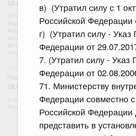
18.07.2026 г. № 908
в) (Утратил силу с 1 ок
Об утверждении Правил уведомления частным д
Российской Федерации о
Федеральной службы войск национальной гварди
г) (Утратил силу - Ука
Федерации (территориального органа), предоста
осуществление частной детективной деятельност
Федерации от 29.07.201
договора на оказание сыскных услуг и об оконча
услуг
7. (Утратил силу - Указ
18 июля 2026
Федерации от 02.08.200
Постановление Правительства Российск
71. Министерству внутр
18.07.2026 г. № 910
Федерации совместно с
О внесении изменений в некоторые акты Правите
Российской Федерации
Российской Федерации д
представить в установ