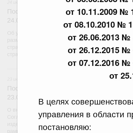
24 июля 2026
от 10.11.2009 № 
Постановление Правительства Российск
24.07.2026 г. № 933
от 08.10.2010 № 1
Об утверждении Правил определения расчетной 
от 26.06.2013 № 
размещения средств резерва Фонда пенсионного
от 26.12.2015 № 
страхования Российской Федерации по обязател
страхованию
от 07.12.2016 № 
23 июля, четверг
от 25
23 июля 2026
Постановление Правительства Российск
23.07.2026 г. № 927
В целях совершенствов
О внесении на ратификацию Протокола о внесен
управления в области 
Соглашение о единых принципах и правилах обр
постановляю:
изделий (изделий медицинского назначения и мед
рамках Евразийского экономического союза от 23