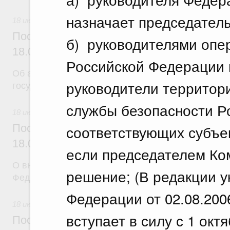
назначает председатель
18 июля 2026
Постановление Правительства Российск
б) руководителями опе
18.07.2026 г. № 904
Российской Федерации 
Об авансировании
руководители территор
государственных контрактов
службы безопасности Р
18 июля 2026
Постановление Правительства Российск
соответствующих субъе
18.07.2026 г. № 909
если председателем Ко
О внесении изменения в постановление Правител
решение; (В редакции 
Федерации от 17 февраля 2024 г. № 179
Федерации от 02.08.2006
18 июля 2026
вступает в силу с 1 октя
Постановление Правительства Российск