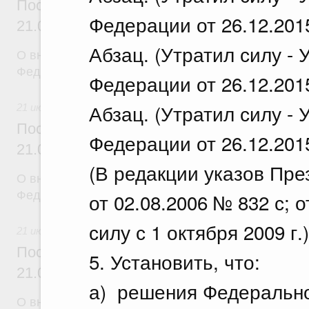
Постановление Правительства Российск
Федерации от 26.12.201
21.07.2026 г. № 918
Абзац. (Утратил силу -
О внесении изменений в постановление Правител
Федерации от 29 июня 2021 г. № 1049
Федерации от 26.12.201
Абзац. (Утратил силу -
21 июля 2026
Постановление Правительства Российск
Федерации от 26.12.201
21.07.2026 г. № 920
(В редакции указов Пр
О внесении изменений в постановление Правител
Федерации от 30 сентября 2021 г. № 1661
от 02.08.2006 № 832 с; о
силу с 1 октября 2009 г.)
21 июля 2026
Постановление Правительства Российск
5. Установить, что:
21.07.2026 г. № 919
а) решения Федерально
О внесении изменения в постановление Правител