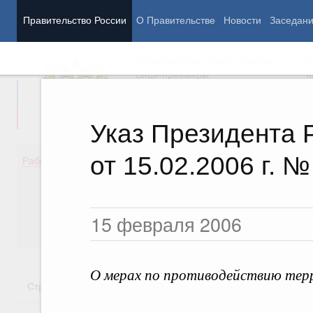
Правительство России
О Правительстве
Новости
Заседан
Председатель Правительства
М
Вице-премьеры
М
Указ Президента 
от 15.02.2006 г. №
Демография
Занято
Работа Правительства
Здоровье
Технол
Образование
Эконом
Культура
Финан
15 февраля 2006
Общество
Социал
Государство
О мерах по противодействию тер
Стратегии
Государственные программы
Национальн