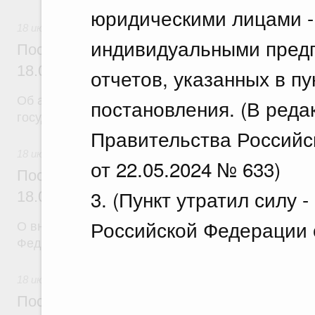
юридическими лицами -
18 июля 2026
индивидуальными предп
Постановление Правительства Российск
18.07.2026 г. № 904
отчетов, указанных в пу
Об авансировании
постановления. (В ред
государственных контрактов
Правительства Российс
18 июля 2026
от 22.05.2024 № 633)
Постановление Правительства Российск
3. (Пункт утратил силу
18.07.2026 г. № 909
Российской Федерации о
О внесении изменения в постановление Правител
Федерации от 17 февраля 2024 г. № 179
18 июля 2026
Постановление Правительства Российск