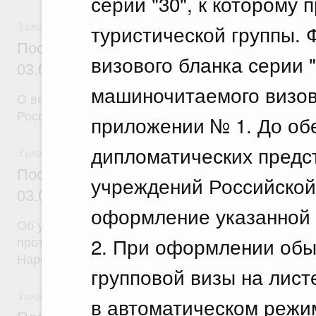
серии "30", к которому 
туристической группы.
3 июля 2026
Постановление Правительства Российск
визового бланка серии 
03.07.2026 г. № 834
машиночитаемого визов
О внесении изменений в некоторые акты Правите
Российской Федерации
приложении № 1. До об
дипломатических предст
3 июля 2026
Постановление Правительства Российск
учреждений Российской
03.07.2026 г. № 836
оформление указанной 
Об утверждении Правил подтверждения факта не
2. При оформлении обы
противоправных действиях против Российской Ф
Народной Республики, Луганской Народной Респу
групповой визы на лист
3 июля 2026
в автоматическом режи