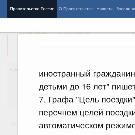
Правительство России
О Правительстве
Новости
Заседан
Председатель Правительства
М
Вице-премьеры
М
Демография
Занято
Работа Правительства
иностранный гражданин 
Здоровье
Технол
Образование
Эконом
детьми до 16 лет" пишетс
Культура
Финан
Общество
Социал
7. Графа "Цель поездки"
Государство
перечнем целей поездки.
автоматическом режиме
Стратегии
Государственные программы
Национальн