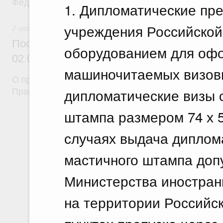
Федерации от 29 апреля 2021 г. № 669
1. Дипломатические пре
учреждения Российской
2 июля 2026
Постановление Правительства Российск
оборудованием для офо
02.07.2026 г. № 824
машиночитаемых визов
О признании утратившими силу некоторых актов
дипломатические визы 
Правительства Российской Федерации
штампа размером 74 х 
случаях выдача диплом
мастичного штампа допу
Министерства иностран
на территории Российск