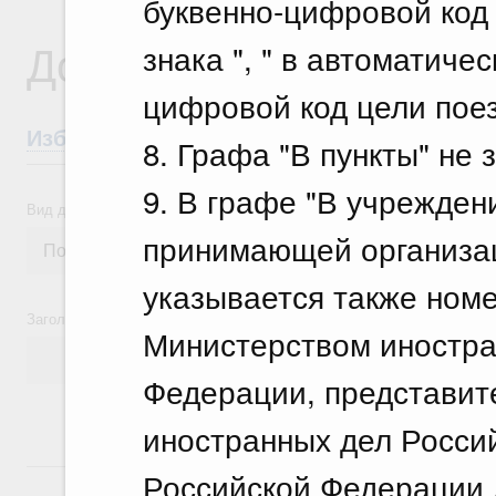
буквенно-цифровой код 
Документы
знака ", " в автоматич
цифровой код цели поез
Избранные документы со справками к ни
8. Графа "В пункты" не 
9. В графе "В учрежден
Вид документа
принимающей организац
указывается также ном
Заголовок или текст документа
Министерством иностра
Федерации, представит
иностранных дел Росси
4 июля, суббота
Российской Федерации 