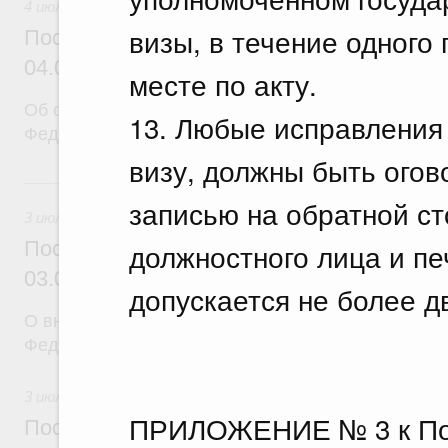
4 июля 2026
визы, в течение одного 
Постановление Правительства Российск
04.07.2026 г. № 844
месте по акту.
Об особенностях применения положений законод
13. Любые исправления
Федерации об электроэнергетике
визу, должны быть ого
3 июля, пятница
записью на обратной с
3 июля 2026
Постановление Правительства Российск
должностного лица и пе
03.07.2026 г. № 833
допускается не более д
О внесении изменений в постановление Правител
Федерации от 29 июня 2021 г. № 1046
3 июля 2026
ПРИЛОЖЕНИЕ № 3 к По
Постановление Правительства Российск