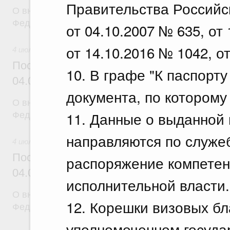
Правительства Российс
О внесении изменений в постановление Правител
Федерации от 17 апреля 2026 г. № 431
от 04.10.2007 № 635, от
от 14.10.2016 № 1042, о
4 июля 2026
Постановление Правительства Российск
10. В графе "К паспорт
04.07.2026 г. № 841
документа, по которому
О внесении изменений в постановление Правител
11. Данные о выданной
Федерации от 30 июня 2021 г. № 1093
направляются по служе
4 июля 2026
Постановление Правительства Российск
распоряжение компетен
04.07.2026 г. № 840
исполнительной власти.
О внесении изменений в постановление Правител
12. Корешки визовых бл
Федерации от 30 июня 2021 г. № 1067
уполномоченном госуда