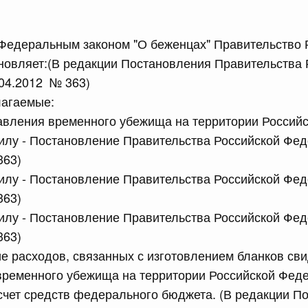
сийской Федерации от 24.07.2026 г. № 933
 Федеральным законом "О беженцах" Правительство 
четной процентной ставки размещения средств резерва
ования Российской Федерации по обязательному
новляет:(В редакции Постановления Правительства 
04.2012 № 363)
лагаемые:
3 июля, четверг
авления временного убежища на территории Россий
силу - Постановление Правительства Российской Фе
сийской Федерации от 23.07.2026 г. № 927
363)
 внесении изменений в Соглашение о единых принципах и
силу - Постановление Правительства Российской Фе
й (изделий медицинского назначения и медицинской
еского союза от 23 декабря 2014 года
363)
силу - Постановление Правительства Российской Фе
363)
сийской Федерации от 23.07.2026 г. № 926
е расходов, связанных с изготовлением бланков сви
 между Правительством Российской Федерации и
временного убежища на территории Российской Феде
менной трудовой деятельности граждан одного
арства
счет средств федерального бюджета. (В редакции П