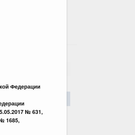
там
ской Федерации
сания
Найти
едерации
25.05.2017 № 631,
 № 1685,