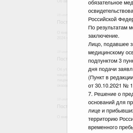
обязательное мед
Об авансировании государственных конт
освидетельствова
18 июля 2026
Российской Феде
Постановление Правительства Рос
По результатам 
О внесении изменения в постановление 
заключение.
2024 г. № 179
Лицо, подавшее з
медицинскому осв
18 июля 2026
Постановление Правительства Рос
подпунктом 3 пун
дня подачи заявл
Об утверждении Правил уведомления ча
национальной гвардии Российской Федера
(Пункт в редакци
лицензию на осуществление частной дете
от 30.10.2021 № 
оказание сыскных услуг и об окончании 
7. Решение о пр
18 июля 2026
оснований для пр
Постановление Правительства Рос
лице и прибывших
О внесении изменений в некоторые акты
территорию Росс
временного преб