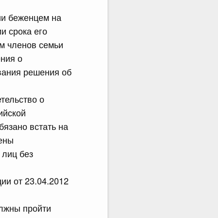
ии беженцем на
и срока его
м членов семьи
ния о
вания решения об
тельство о
ийской
бязано встать на
лены
 лиц без
ии от 23.04.2012
олжны пройти