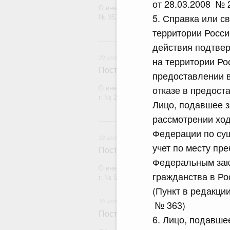
от 28.03.2008 № 
О внесении изменения в постановление П
5. Справка или с
№ 353
территории Росси
20 и
действия подтве
20 июля 2026
на территории Ро
Постановление Правительства Рос
предоставлении 
отказе в предост
О внесении изменений в постановление П
г. № 2148
Лицо, подавшее 
рассмотрении ход
18
Федерации по сущ
18 июля 2026
учет по месту пр
Постановление Правительства Рос
Федеральным зако
О внесении изменений в постановление П
гражданства в Ро
г. № 555
(Пункт в редакци
18 июля 2026
№ 363)
Постановление Правительства Рос
6. Лицо, подавше