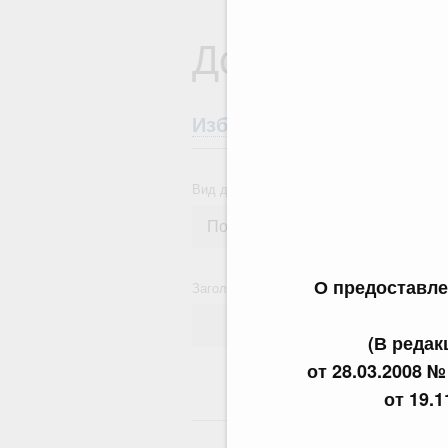
Документы
Избранные документы со
Вид документа
О предоставле
Заголовок или текст документа
(В реда
от 28.03.2008 № 
от 19.1
24