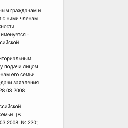
нным гражданам и
м с ними членам
жности
именуется -
ссийской
риториальным
ту подачи лицом
нам его семьи
одачи заявления.
28.03.2008
ссийской
емьи. (В
.03.2008 № 220;