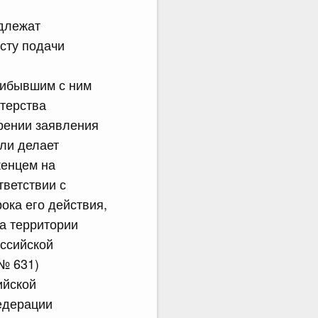
одлежат
сту подачи
рибывшим с ним
терства
рении заявления
или делает
женцем на
тветствии с
ока его действия,
а территории
оссийской
 № 631)
ийской
едерации