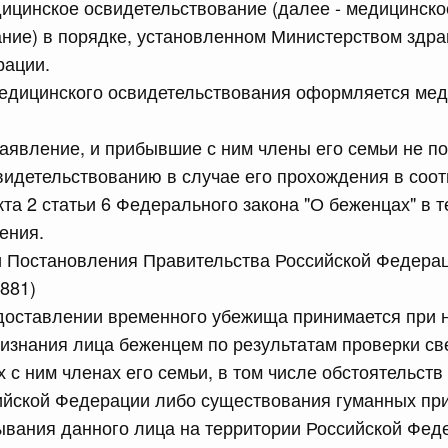
ицинское освидетельствование (далее - медицинско
рактов
ние) в порядке, установленном Министерством здр
рации.
сийской Федерации от 18.07.2026 г. № 909
медицинского освидетельствования оформляется ме
Правительства Российской Федерации от 17 февраля
аявление, и прибывшие с ним члены его семьи не п
идетельствованию в случае его прохождения в соот
сийской Федерации от 18.07.2026 г. № 908
кта 2 статьи 6 Федерального закона "О беженцах" в т
ения.
стным детективом Федеральной службы войск
ции (территориального органа), предоставившей
и Постановления Правительства Российской Федера
ктивной деятельности, о заключении договора на
1881)
оказания сыскных услуг
едоставлении временного убежища принимается при 
изнания лица беженцем по результатам проверки св
сийской Федерации от 18.07.2026 г. № 910
 с ним членах его семьи, в том числе обстоятельств
 Правительства Российской Федерации
ийской Федерации либо существования гуманных пр
1
ывания данного лица на территории Российской Фед