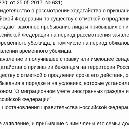
220; от 25.05.2017 № 631)
равительства Российской Федерации от 12 марта 2022 г.
видетельство о рассмотрении ходатайства о признан
йской Федерации по существу с отметкой о продлени
юля, понедельник
рждают законное пребывание лица и прибывших с ни
ссийской Федерации на период рассмотрения заявле
сийской Федерации от 20.07.2026 г. № 915
временного убежища, в том числе на период обжало
авлении временного убежища.
равительства Российской Федерации от 1 декабря 2021
заявление и получившее справку или имеющее свиде
атайства о признании беженцем на территории Росс
 июля, суббота
еству с отметкой о продлении срока его действия, о
ебывания в порядке и на условиях, которые установ
сийской Федерации от 18.07.2026 г. № 906
ном "О миграционном учете иностранных граждан и
равительства Российской Федерации от 27 апреля 2024
ссийской Федерации".
и Постановления Правительства Российской Федерац
сийской Федерации от 18.07.2026 г. № 904
е заявление, и прибывшие с ним члены его семьи д