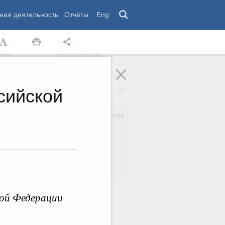
ная деятельность
Отчёты
Eng
 комиссии
Обращения
нам
сийской
Региональное развитие
да
Дальний Восток
вязь
Россия и мир
Безопасность
сть
Право и юстиция
яйство
кой Федерации