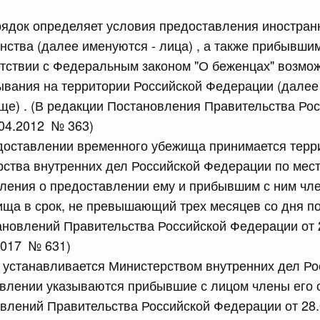
равительства Российской Федерации от 28 марта 2026 г.
рядок определяет условия предоставления иностра
нства (далее именуются - лица) , а также прибывши
етствии с Федеральным законом "О беженцах" возмо
вания на территории Российской Федерации (далее 
сийской Федерации от 22.07.2026 г. № 925
е) . (В редакции Постановления Правительства Ро
 Правительства Российской Федерации
04.2012 № 363)
едоставлении временного убежища принимается тер
сийской Федерации от 22.07.2026 г. № 922
ства внутренних дел Российской Федерации по мес
ления о предоставлении ему и прибывшим с ним чле
законодательства Российской Федерации в сфере
ща в срок, не превышающий трех месяцев со дня п
ановлений Правительства Российской Федерации от 
 июля, вторник
2017 № 631)
 устанавливается Министерством внутренних дел Ро
сийской Федерации от 21.07.2026 г. № 917
влении указываются прибывшие с лицом члены его с
равительства Российской Федерации от 27 октября 2021
влений Правительства Российской Федерации от 28