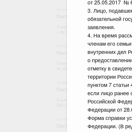
от 25.05.2017 № 
3. Лицо, подавше
21 июля 2026
Постановление Правительства Рос
обязательной гос
заявления.
О внесении изменений в постановление П
г. № 1880
4. На время расс
членам его семь
21 июля 2026
внутренних дел Р
Постановление Правительства Рос
о предоставлении
О внесении изменений в постановление П
отметку в свидет
№ 1049
территории Росси
21 июля 2026
пунктом 7 статьи
Постановление Правительства Рос
если лицо ранее 
Российской Федер
О внесении изменений в постановление П
2021 г. № 1661
Федерации от 28.
Форма справки ус
21 июля 2026
Федерации. (В р
Постановление Правительства Рос