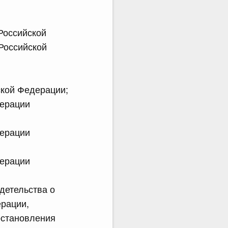
Российской
Российской
ской Федерации;
дерации
дерации
дерации
детельства о
рации,
остановления