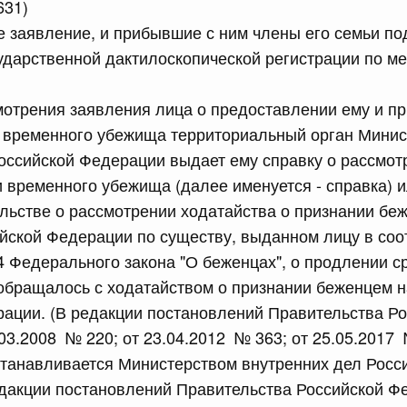
631)
е заявление, и прибывшие с ним члены его семьи п
сийской Федерации от 21.07.2026 г. № 916
ударственной дактилоскопической регистрации по ме
равительства Российской Федерации от 25 ноября 2025
мотрения заявления лица о предоставлении ему и п
и временного убежища территориальный орган Минис
оссийской Федерации выдает ему справку о рассмот
сийской Федерации от 21.07.2026 г. № 918
 временного убежища (далее именуется - справка) 
равительства Российской Федерации от 29 июня 2021 г.
ельстве о рассмотрении ходатайства о признании бе
йской Федерации по существу, выданном лицу в соо
 4 Федерального закона "О беженцах", о продлении ср
сийской Федерации от 21.07.2026 г. № 920
обращалось с ходатайством о признании беженцем н
ации. (В редакции постановлений Правительства Р
равительства Российской Федерации от 30 сентября
03.2008 № 220; от 23.04.2012 № 363; от 25.05.2017
танавливается Министерством внутренних дел Росс
едакции постановлений Правительства Российской Ф
сийской Федерации от 21.07.2026 г. № 919