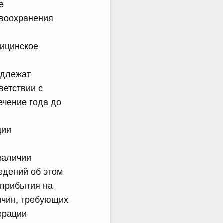
е
авоохранения
дицинское
одлежат
ветствии с
ечение года до
ции
наличии
едений об этом
 прибытия на
ичин, требующих
ерации