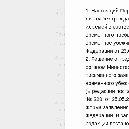
О внесении изменения в постановление П
1. Настоящий По
№ 329
лицам без гражда
их семей в соотв
22 июля 2026
временного пребы
Постановление Правительства Рос
временное убежищ
О внесении изменений в некоторые акты
Федерации от 23.
2. Решение о пр
22 июля 2026
Постановление Правительства Рос
органом Министер
письменного заяв
Об особенностях применения положений 
водоснабжения и водоотведения
временного убежи
(В редакции пост
21
№ 220; от 25.05.
21 июля 2026
Форма заявления
Постановление Правительства Рос
Федерации. В зая
О внесении изменений в постановление П
редакции постано
г. № 1838