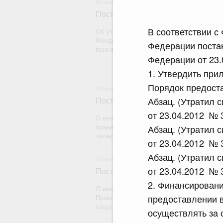
24 июля 2026
Постановление Правительства Рос
В соответствии с
Об утверждении Правил определения рас
Фонда пенсионного и социального страх
Федерации поста
пенсионному страхованию
Федерации от 23.
1. Утвердить при
2
Порядок предост
23 июля 2026
Абзац. (Утратил 
Постановление Правительства Рос
от 23.04.2012 № 
О внесении на ратификацию Протокола о
Абзац. (Утратил 
правилах обращения медицинских издели
техники) в рамках Евразийского экономич
от 23.04.2012 № 
Абзац. (Утратил 
23 июля 2026
от 23.04.2012 № 
Постановление Правительства Рос
2. Финансировани
О внесении на ратификацию Соглашения
предоставлении 
Правительством Республики Индии о вре
государства на территории другого госуд
осуществлять за 