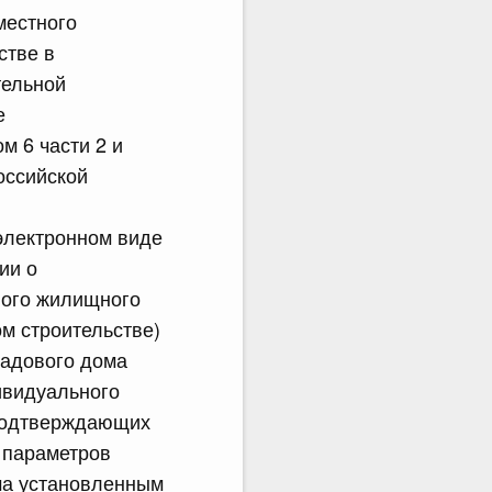
местного
стве в
тельной
е
м 6 части 2 и
Российской
электронном виде
ии о
ного жилищного
м строительстве)
садового дома
ивидуального
 подтверждающих
 параметров
ма установленным