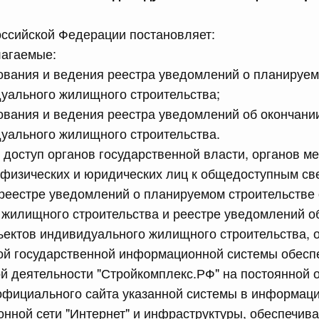
сийской Федерации от 24.07.2026 г. № 933
ссийской Федерации постановляет:
четной процентной ставки размещения средств резерва
лагаемые:
ования Российской Федерации по обязательному
вания и ведения реестра уведомлений о планируем
уального жилищного строительства;
3 июля, четверг
вания и ведения реестра уведомлений об окончании
уального жилищного строительства.
сийской Федерации от 23.07.2026 г. № 927
о доступ органов государственной власти, органов м
 внесении изменений в Соглашение о единых принципах и
 физических и юридических лиц к общедоступным св
й (изделий медицинского назначения и медицинской
реестре уведомлений о планируемом строительстве 
еского союза от 23 декабря 2014 года
жилищного строительства и реестре уведомлений о
ъектов индивидуального жилищного строительства, 
сийской Федерации от 23.07.2026 г. № 926
ой государственной информационной системы обесп
й деятельности "Стройкомплекс.РФ" на постоянной 
 между Правительством Российской Федерации и
менной трудовой деятельности граждан одного
официального сайта указанной системы в информац
арства
нной сети "Интернет" и инфраструктуры, обеспечи