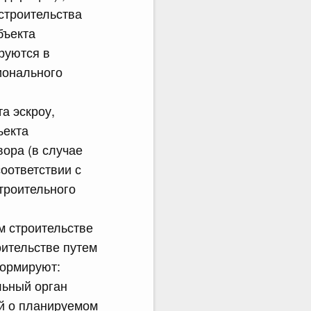
строительства
бъекта
руются в
ионального
а эскроу,
ъекта
ора (в случае
оответствии с
троительного
м строительстве
оительстве путем
формируют:
льный орган
й о планируемом