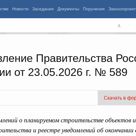
стве
Новости
Заседания
Документы
Поручения
Законопроект
ь Правительства
Министерства и ведомства
Советы и
еры
Министры
По регио
вление Правительства Рос
и от 23.05.2026 г. № 589
мография
Занятость и труд
Экология
ровье
Технологическое развитие
Жильё и горо
азование
Экономика. Регулирование
Транспорт и с
ьтура
Финансы
Энергетика
щество
Социальные услуги
Промышленно
Скачать в фо
ударство
Сельское хоз
млений о планируемом строительстве объектов 
ограммы
Национальные проекты
ительства и реестре уведомлений об окончании