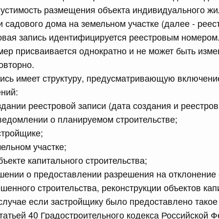
пустимость размещения объекта индивидуального ж
равительства Российской Федерации от 12 марта 2022 г.
и садового дома на земельном участке (далее - реест
овая запись идентифицируется реестровым номером
юля, понедельник
мер присваивается однократно и не может быть изме
овторно.
сийской Федерации от 20.07.2026 г. № 915
пись имеет структуру, предусматривающую включени
равительства Российской Федерации от 1 декабря 2021
ний:
здании реестровой записи (дата создания и реестров
 июля, суббота
ведомлении о планируемом строительстве;
стройщике;
сийской Федерации от 18.07.2026 г. № 906
мельном участке;
бъекте капитального строительства;
равительства Российской Федерации от 27 апреля 2024
шении о предоставлении разрешения на отклонение
шенного строительства, реконструкции объектов кап
 случае если застройщику было предоставлено такое
сийской Федерации от 18.07.2026 г. № 904
статьей 40 Градостроительного кодекса Российской Ф