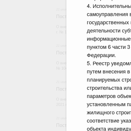
4. Исполнительны
21 июля 2026
самоуправления в
Постановление Правительства Рос
государственных
О внесении изменений в постановление П
деятельности суб
г. № 1880
информационные с
пунктом 6 части 3
21 июля 2026
Постановление Правительства Рос
Федерации.
5. Реестр уведом
О внесении изменений в постановление П
№ 1049
путем внесения в
планируемых стр
21 июля 2026
строительства ил
Постановление Правительства Рос
параметров объек
О внесении изменений в постановление П
установленным п
2021 г. № 1661
жилищного строит
21 июля 2026
соответствие ука
Постановление Правительства Рос
объекта индивид