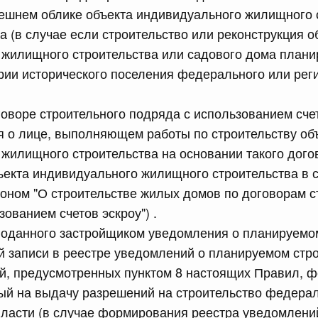
рактов
ешнем облике объекта индивидуального жилищного 
а (в случае если строительство или реконструкция о
 жилищного строительства или садового дома плани
сийской Федерации от 18.07.2026 г. № 909
рии исторического поселения федерального или рег
Правительства Российской Федерации от 17 февраля
говоре строительного подряда с использованием счет
 о лице, выполняющем работы по строительству об
сийской Федерации от 18.07.2026 г. № 908
жилищного строительства на основании такого догов
стным детективом Федеральной службы войск
ъекта индивидуального жилищного строительства в с
ции (территориального органа), предоставившей
оном "О строительстве жилых домов по договорам с
ктивной деятельности, о заключении договора на
оказания сыскных услуг
ованием счетов эскроу") .
поданного застройщиком уведомления о планируемо
й записи в реестре уведомлений о планируемом стр
сийской Федерации от 18.07.2026 г. № 910
й, предусмотренных пунктом 8 настоящих Правил, 
 Правительства Российской Федерации
ый на выдачу разрешений на строительство федера
1
власти (в случае формирования реестра уведомлени