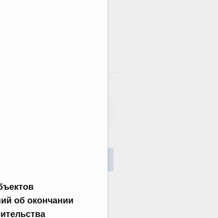
там
сания
Найти
бъектов
ий об окончании
оительства