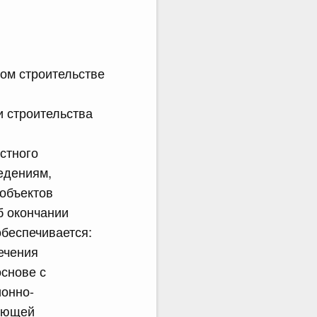
ом строительстве
 строительства
естного
едениям,
объектов
б окончании
обеспечивается:
ечения
основе с
ионно-
вающей