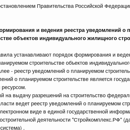
ановлением Правительства Российской Федерациио
равительства Российской Федерации от 28 марта 2026 г.
рмирования и ведения реестра уведомлений о 
сийской Федерации от 22.07.2026 г. № 925
стве объектов индивидуального жилищного стр
 Правительства Российской Федерации
авила устанавливают порядок формирования и веде
ланируемом строительстве объектов индивидуально
сийской Федерации от 22.07.2026 г. № 922
алее - реестр уведомлений о планируемом строительс
законодательства Российской Федерации в сфере
лений о планируемом строительстве является госуд
ресурсом.
 июля, вторник
ый на выдачу разрешений на строительство федерал
ласти ведет реестр уведомлений о планируемом стр
электронном виде в единой государственной информ
сийской Федерации от 21.07.2026 г. № 917
остроительной деятельности "Стройкомплекс.РФ" (д
равительства Российской Федерации от 27 октября 2021
система) .