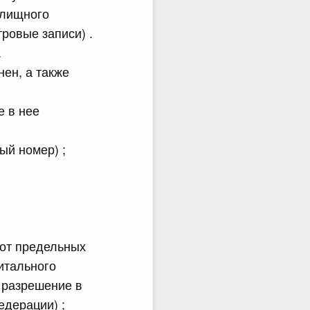
илищного
ровые записи) .
.
нен, а также
е в нее
ый номер) ;
 от предельных
итального
 разрешение в
едерации) ;