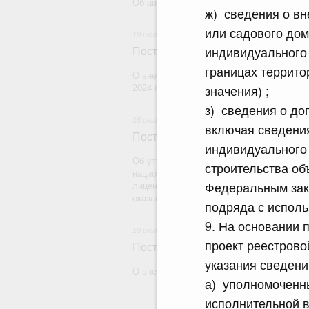
Об авансировании государственных конт
ж) сведения о вн
или садового дом
18 июля 2026
индивидуального
Постановление Правительства Рос
границах террито
О внесении изменения в постановление 
значения) ;
2024 г. № 179
з) сведения о до
18 июля 2026
включая сведения
Постановление Правительства Рос
индивидуального 
Об утверждении Правил уведомления ча
строительства об
национальной гвардии Российской Федера
Федеральным зак
лицензию на осуществление частной дете
оказание сыскных услуг и об окончании 
подряда с использ
9. На основании 
18 июля 2026
проект реестрово
Постановление Правительства Рос
указания сведени
О внесении изменений в некоторые акты
а) уполномоченн
исполнительной 