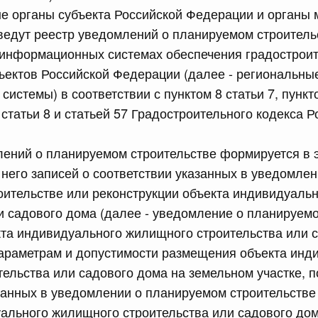
е органы субъекта Российской Федерации и органы 
едут реестр уведомлений о планируемом строитель
сийской Федерации от 21.07.2026 г. № 916
 информационных системах обеспечения градострои
равительства Российской Федерации от 25 ноября 2025
ъектов Российской Федерации (далее - региональны
истемы) в соответствии с пунктом 8 статьи 7, пункто
 статьи 8 и статьей 57 Градостроительного кодекса 
сийской Федерации от 21.07.2026 г. № 918
лений о планируемом строительстве формируется в 
равительства Российской Федерации от 29 июня 2021 г.
 него записей о соответствии указанных в уведомлен
оительстве или реконструкции объекта индивидуаль
и садового дома (далее - уведомление о планируемо
сийской Федерации от 21.07.2026 г. № 920
та индивидуального жилищного строительства или 
равительства Российской Федерации от 30 сентября
араметрам и допустимости размещения объекта инд
ельства или садового дома на земельном участке,
занных в уведомлении о планируемом строительстве
сийской Федерации от 21.07.2026 г. № 919
уального жилищного строительства или садового до