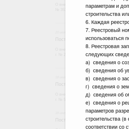
параметрам и до
О внесении изменения в постановление П
№ 353
строительства ил
6. Каждая реестр
20 и
7. Реестровый но
20 июля 2026
использоваться п
Постановление Правительства Рос
8. Реестровая за
О внесении изменений в постановление П
следующих сведе
г. № 2148
а) сведения о со
18
б) сведения об у
в) сведения о за
18 июля 2026
Постановление Правительства Рос
г) сведения о зе
д) сведения об о
О внесении изменений в постановление П
г. № 555
е) сведения о ре
параметров разре
18 июля 2026
строительства (в
Постановление Правительства Рос
соответствии со 