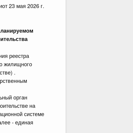
т 23 мая 2026 г.
планируемом
оительства
ния реестра
го жилищного
тве) .
арственным
ьный орган
оительстве на
ационной системе
алее - единая