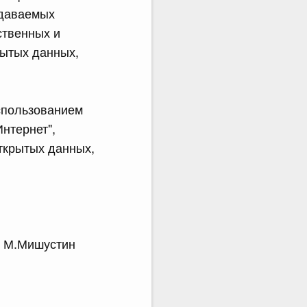
здаваемых
ственных и
рытых данных,
спользованием
нтернет",
ткрытых данных,
.Мишустин