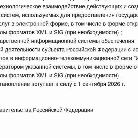
ехнологическое взаимодействие действующих и со
сийской Федерации от 23.07.2026 г. № 928
систем, используемых для предоставления государ
луг в электронной форме, в том числе в форме отк
равительства Российской Федерации от 20 июля 2011 г.
ы форматов XML и SIG (при необходимости) ;
дарственной информационной системы обеспечения
й деятельности субъекта Российской Федерации с и
сийской Федерации от 23.07.2026 г. № 929
тов в информационно-телекоммуникационной сети "И
равительства Российской Федерации от 24 декабря 2021
ратором указанной системы, в том числе в форме о
ы форматов XML и SIG (при необходимости) .
2 июля, среда
ановление вступает в силу с 1 сентября 2026 г.
сийской Федерации от 22.07.2026 г. № 921
 Правительства Российской Федерации М
равительства Российской Федерации от 30 ноября 2022
сийской Федерации от 22.07.2026 г. № 924