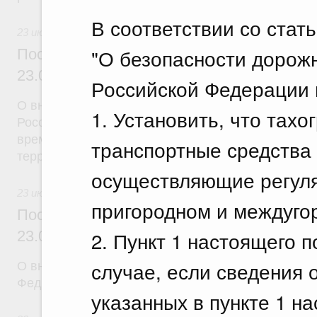
В соответствии со стат
23 июля 2026
"О безопасности дорож
Постановление Правительства Российск
23.07.2026 г. № 926
Российской Федерации 
О внесении на ратификацию Соглашения между 
1. Установить, что тах
Российской Федерации и Правительством Респуб
временной трудовой деятельности граждан одног
транспортные средства 
территории другого государства
осуществляющие регуля
23 июля 2026
пригородном и междуго
Постановление Правительства Российск
2. Пункт 1 настоящего 
23.07.2026 г. № 928
случае, если сведения 
О внесении изменений в постановление Правител
Федерации от 20 июля 2011 г. № 590
указанных в пункте 1 н