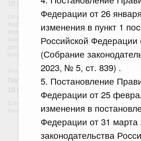
18.07.2026 г. № 908
Федерации от 26 января
Об утверждении Правил уведомления частным д
изменения в пункт 1 по
Федеральной службы войск национальной гварди
Федерации (территориального органа), предоста
Российской Федерации о
осуществление частной детективной деятельност
договора на оказание сыскных услуг и об оконча
(Собрание законодател
услуг
2023, № 5, ст. 839) .
18 июля 2026
5. Постановление Прав
Постановление Правительства Российск
18.07.2026 г. № 910
Федерации от 25 феврал
О внесении изменений в некоторые акты Правите
изменения в постановл
Российской Федерации
Федерации от 31 марта 
законодательства Росси