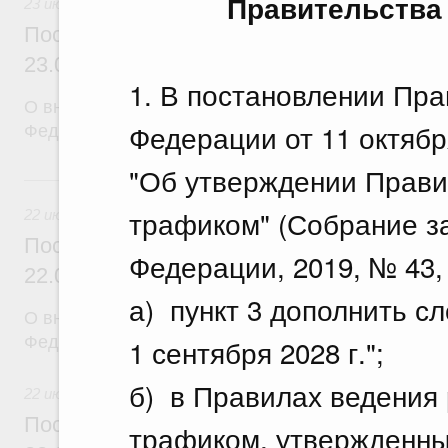
Правительства
23 июля 2026
Постановление Правительства Российск
23.07.2026 г. № 929
1. В постановлении Пр
О внесении изменений в постановление Правител
Федерации от 11 октябр
Федерации от 24 декабря 2021 г. № 2439
"Об утверждении Прави
22 июля, среда
трафиком" (Собрание з
22 июля 2026
Постановление Правительства Российск
Федерации, 2019, № 43, с
22.07.2026 г. № 921
а) пункт 3 дополнить с
О внесении изменений в постановление Правител
Федерации от 30 ноября 2022 г. № 2177
1 сентября 2028 г.";
б) в Правилах ведения 
22 июля 2026
Постановление Правительства Российск
трафиком, утвержденны