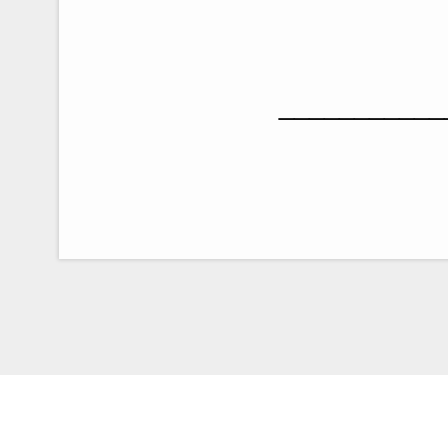
___________