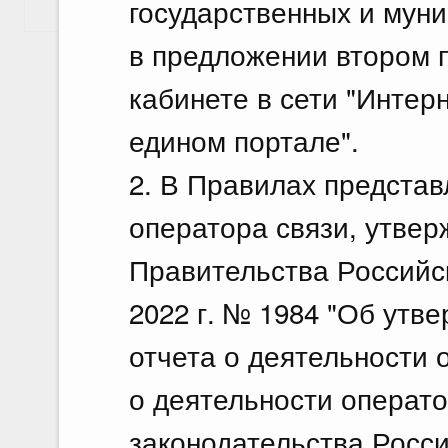
государственных и муни
Показать еще
в предложении втором п
кабинете в сети "Интер
едином портале".
2. В Правилах представ
оператора связи, утве
Правительства Российс
2022 г. № 1984 "Об утв
отчета о деятельности 
о деятельности операто
законодательства Росси