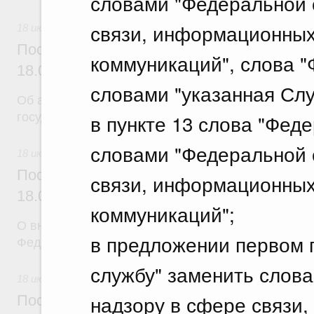
словами "Федеральной 
связи, информационных
18 июля 2026
Постановление Правительства Российск
коммуникаций", слова 
18.07.2026 г. № 904
словами "указанная Слу
Об авансировании
в пункте 13 слова "Фед
государственных контрактов
словами "Федеральной 
18 июля 2026
Постановление Правительства Российск
связи, информационных
18.07.2026 г. № 909
коммуникаций";
О внесении изменения в постановление Правител
в предложении первом 
Федерации от 17 февраля 2024 г. № 179
службу" заменить слов
18 июля 2026
надзору в сфере связи
Постановление Правительства Российск