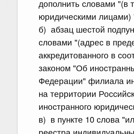
дополнить словами "(в
Показать еще
юридическими лицами) 
б) абзац шестой подпунк
словами "(адрес в пред
аккредитованного в со
законом "Об иностранн
Федерации" филиала ин
на территории Российс
иностранного юридическ
в) в пункте 10 слова "и
реестра индивидуальн