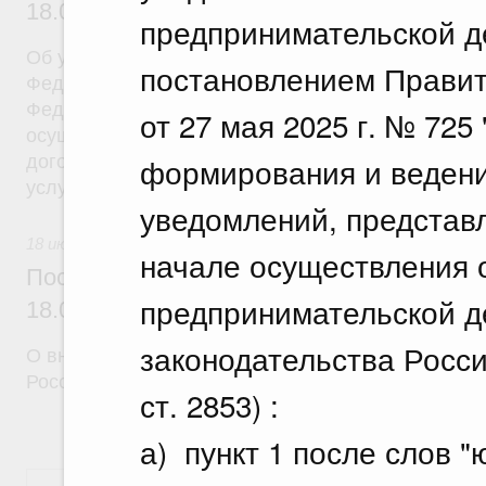
18.07.2026 г. № 908
предпринимательской д
Об утверждении Правил уведомления частным д
постановлением Правит
Федеральной службы войск национальной гварди
Федерации (территориального органа), предоста
от 27 мая 2025 г. № 72
осуществление частной детективной деятельност
формирования и ведени
договора на оказание сыскных услуг и об оконча
услуг
уведомлений, представ
18 июля 2026
начале осуществления 
Постановление Правительства Российск
предпринимательской д
18.07.2026 г. № 910
законодательства Росси
О внесении изменений в некоторые акты Правите
Российской Федерации
ст. 2853) :
а) пункт 1 после слов 