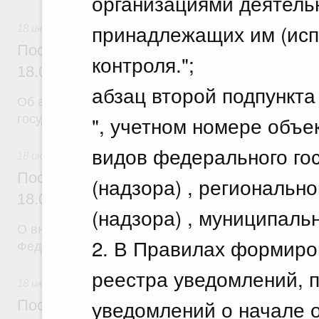
организациями деятельн
принадлежащих им (исп
18 июля 2026
Постановление Правительства Российск
контроля.";
18.07.2026 г. № 904
абзац второй подпункта
Об авансировании
", учетном номере объе
государственных контрактов
видов федерального гос
18 июля 2026
Постановление Правительства Российск
(надзора) , регионально
18.07.2026 г. № 909
(надзора) , муниципальн
О внесении изменения в постановление Правител
2. В Правилах формиро
Федерации от 17 февраля 2024 г. № 179
реестра уведомлений, п
18 июля 2026
уведомлений о начале 
Постановление Правительства Российск