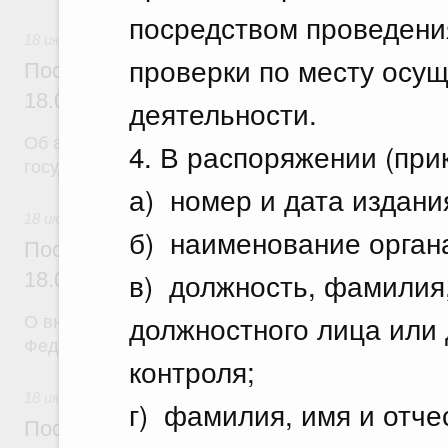
посредством проведени
18 июля 2026
проверки по месту осу
Постановление Правительства Российск
18.07.2026 г. № 904
деятельности.
Об авансировании
4. В распоряжении (при
государственных контрактов
а) номер и дата издани
18 июля 2026
б) наименование органа
Постановление Правительства Российск
в) должность, фамилия,
18.07.2026 г. № 909
должностного лица или
О внесении изменения в постановление Правител
Федерации от 17 февраля 2024 г. № 179
контроля;
18 июля 2026
г) фамилия, имя и отче
Постановление Правительства Российск