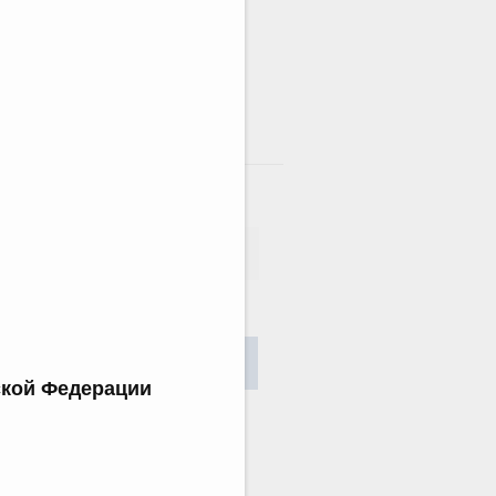
там
сания
Найти
ской Федерации