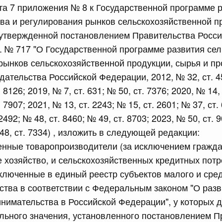
та 7 приложения № 8 к Государственной программе 
сийской Федерации от 24.07.2026 г. № 933
тва и регулирования рынков сельскохозяйственной п
четной процентной ставки размещения средств резерва
 утвержденной постановлением Правительства Росс
ования Российской Федерации по обязательному
г. № 717 "О Государственной программе развития сел
рынков сельскохозяйственной продукции, сырья и п
3 июля, четверг
дательства Российской Федерации, 2012, № 32, ст. 4
. 8126; 2019, № 7, ст. 631; № 50, ст. 7376; 2020, № 14,
сийской Федерации от 23.07.2026 г. № 927
. 7907; 2021, № 13, ст. 2243; № 15, ст. 2601; № 37, ст.
 2492; № 48, ст. 8460; № 49, ст. 8703; 2023, № 50, ст. 
 внесении изменений в Соглашение о единых принципах и
й (изделий медицинского назначения и медицинской
 48, ст. 7334) , изложить в следующей редакции:
еского союза от 23 декабря 2014 года
енные товаропроизводители (за исключением гражд
 хозяйство, и сельскохозяйственных кредитных потр
сийской Федерации от 23.07.2026 г. № 926
включенные в единый реестр субъектов малого и сре
тва в соответствии с Федеральным законом "О разв
 между Правительством Российской Федерации и
менной трудовой деятельности граждан одного
нимательства в Российской Федерации", у которых 
арства
льного значения, установленного постановлением П