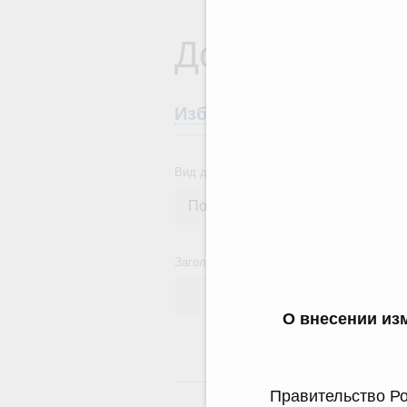
Документы
Избранные документы со
Вид документа
Заголовок или текст документа
О внесении из
24
Правительство Ро