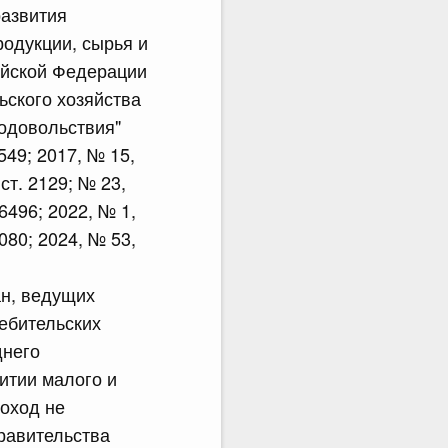
развития
родукции, сырья и
ийской Федерации
ьского хозяйства
родовольствия"
549; 2017, № 15,
 ст. 2129; № 23,
 6496; 2022, № 1,
9080; 2024, № 53,
ан, ведущих
ебительских
днего
итии малого и
доход не
равительства