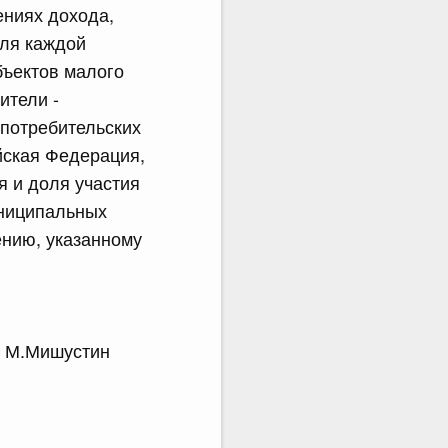
ениях дохода,
для каждой
бъектов малого
ители -
 потребительских
йская Федерация,
 и доля участия
униципальных
ению, указанному
.Мишустин