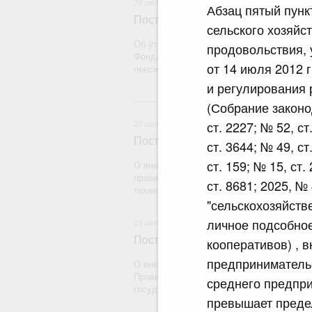
24 июля 2026
Абзац пятый пунк
Постановление Правительства Рос
сельского хозяйс
Об утверждении Правил определения рас
продовольствия,
Фонда пенсионного и социального страх
от 14 июля 2012 
пенсионному страхованию
и регулирования 
2
(Собрание законо
ст. 2227; № 52, ст
23 июля 2026
Постановление Правительства Рос
ст. 3644; № 49, ст
ст. 159; № 15, ст.
О внесении на ратификацию Протокола о
правилах обращения медицинских издели
ст. 8681; 2025, №
техники) в рамках Евразийского экономич
"сельскохозяйств
личное подсобное
23 июля 2026
Постановление Правительства Рос
кооперативов) , 
предпринимательс
О внесении на ратификацию Соглашения
Правительством Республики Индии о вре
среднего предпри
государства на территории другого госуд
превышает преде