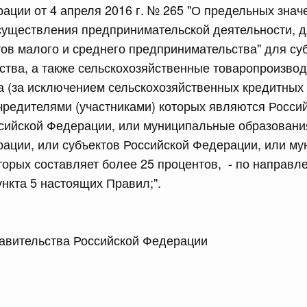
ации от 4 апреля 2016 г. № 265 "О предельных знач
существления предпринимательской деятельности, 
сийской Федерации от 23.07.2026 г. № 928
тов малого и среднего предпринимательства" для су
равительства Российской Федерации от 20 июля 2011 г.
тва, а также сельскохозяйственные товаропроизвод
 (за исключением сельскохозяйственных кредитных
учредителями (участниками) которых являются Росси
сийской Федерации от 23.07.2026 г. № 929
сийской Федерации, или муниципальные образования
равительства Российской Федерации от 24 декабря 2021
ации, или субъектов Российской Федерации, или м
торых составляет более 25 процентов, - по направл
2 июля, среда
ункта 5 настоящих Правил;".
сийской Федерации от 22.07.2026 г. № 921
 Правительства Российской Федерации М
равительства Российской Федерации от 30 ноября 2022
сийской Федерации от 22.07.2026 г. № 924