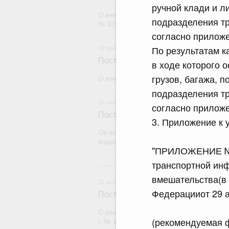
ручной клади и л
О внесении изменения в постановление П
подразделения тр
№ 329
согласно прилож
По результатам к
22 июля 2026
Постановление Правительства Рос
в ходе которого 
грузов, багажа, 
О внесении изменений в некоторые акты
подразделения тр
22 июля 2026
согласно приложе
Постановление Правительства Рос
3. Приложение к
Об особенностях применения положений 
водоснабжения и водоотведения
"ПРИЛОЖЕНИЕ № 1
транспортной инф
21
вмешательства(в
21 июля 2026
Федерацииот 29 а
Постановление Правительства Рос
О внесении изменений в постановление П
(рекомендуемая 
г. № 1838