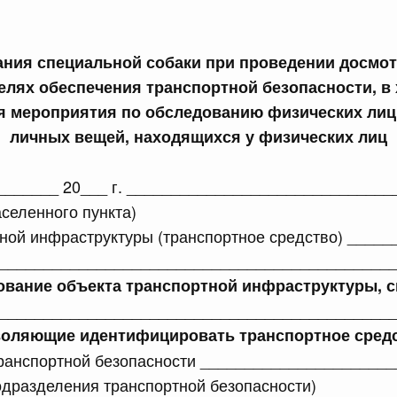
сийской Федерации от 21.07.2026 г. № 916
ния специальной собаки при проведении досмот
равительства Российской Федерации от 25 ноября 2025
елях обеспечения транспортной безопасности, в
 мероприятия по обследованию физических лиц,
личных вещей, находящихся у физических лиц
сийской Федерации от 21.07.2026 г. № 918
________ 20___ г. _____________________________
равительства Российской Федерации от 29 июня 2021 г.
селенного пункта)
ной инфраструктуры (транспортное средство) ____
____________________________________________
сийской Федерации от 21.07.2026 г. № 920
ование объекта транспортной инфраструктуры, с
равительства Российской Федерации от 30 сентября
____________________________________________
воляющие идентифицировать транспортное средс
ранспортной безопасности ______________________
сийской Федерации от 21.07.2026 г. № 919
дразделения транспортной безопасности)