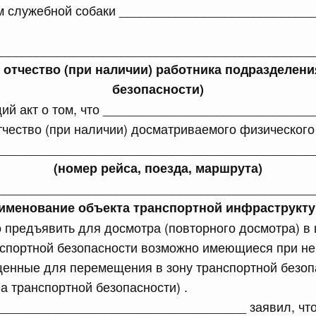
м служебной собаки ___________________________
равительства Российской Федерации от 12 марта 2022 г.
______________________________________________
юля, понедельник
 отчество (при наличии) работника подразделен
безопасности)
сийской Федерации от 20.07.2026 г. № 915
ий акт о том, что ______________________________
равительства Российской Федерации от 1 декабря 2021
тчество (при наличии) досматриваемого физического
_____________________________________________
 июля, суббота
(номер рейса, поезда, маршрута)
_____________________________________________
аименование объекта транспортной инфраструкту
сийской Федерации от 18.07.2026 г. № 906
предъявить для досмотра (повторного досмотра) в 
равительства Российской Федерации от 27 апреля 2024
нспортной безопасности возможно имеющиеся при н
енные для перемещения в зону транспортной безоп
на транспортной безопасности) .
сийской Федерации от 18.07.2026 г. № 904
___________________________________ заявил, чт