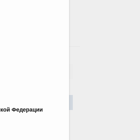
там
сания
Найти
ской Федерации