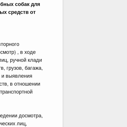
бных собак для
ых средств от
вторного
смотр) , в ходе
иц, ручной клади
, грузов, багажа,
а и выявления
ств, в отношении
 транспортной
ведении досмотра,
ческих лиц,