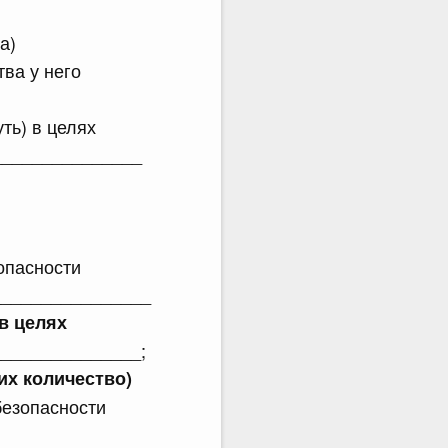
а)
ва у него
ть) в целях
_______________
опасности
________________
в целях
______________;
их количество)
безопасности