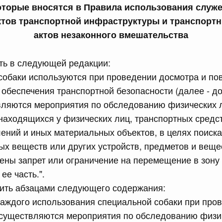
торые вносятся в Правила использования служе
тов транспортной инфраструктуры и транспортн
сийской Федерации от 23.07.2026 г. № 928
актов незаконного вмешательства
равительства Российской Федерации от 20 июля 2011 г.
ить в следующей редакции:
собаки используются при проведении досмотра и по
сийской Федерации от 23.07.2026 г. № 929
 обеспечения транспортной безопасности (далее - до
равительства Российской Федерации от 24 декабря 2021
вляются мероприятия по обследованию физических л
находящихся у физических лиц, транспортных средств
2 июля, среда
ений и иных материальных объектов, в целях поиск
ых веществ или других устройств, предметов и веще
ены запрет или ограничение на перемещение в зону
сийской Федерации от 22.07.2026 г. № 921
ее часть.".
равительства Российской Федерации от 30 ноября 2022
нить абзацами следующего содержания:
каждого использования специальной собаки при про
осуществляются мероприятия по обследованию физи
сийской Федерации от 22.07.2026 г. № 924