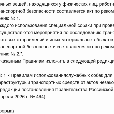
ичных вещей, находящихся у физических лиц, работ
равительства Российской Федерации от 28 марта 2026 г.
анспортной безопасности составляется акт по рек
ению № 1.
аждого использования специальной собаки при пров
сийской Федерации от 22.07.2026 г. № 925
осуществляются мероприятия по обследованию тран
почтовых отправлений и иных материальных объектов
 Правительства Российской Федерации
анспортной безопасности составляется акт по рек
нию № 2.".
сийской Федерации от 22.07.2026 г. № 922
 указанным Правилам изложить в следующей редакци
законодательства Российской Федерации в сфере
 к Правилам использованияслужебных собак для 
раструктурыи транспортных средств от актов незако
 июля, вторник
 редакции постановления Правительства Российской
преля 2026 г. № 494)
сийской Федерации от 21.07.2026 г. № 917
равительства Российской Федерации от 27 октября 2021
форма)