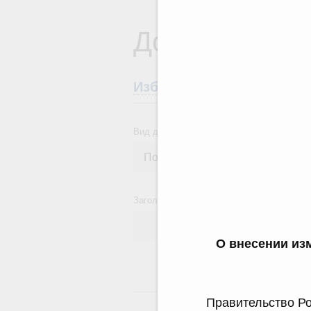
Документы
Избранные документы со
Вид документа
Заголовок или текст документа
О внесении из
24
Правительство Ро