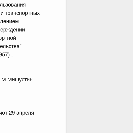
ользования
 и транспортных
влением
тверждении
ортной
ельства"
57) .
.Мишустин
от 29 апреля