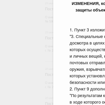
ИЗМЕНЕНИЯ, ко
23 июля 2026
защиты объек
Постановление Правительства Рос
О внесении изменений в постановление П
№ 590
1. Пункт 3 излож
23 июля 2026
"3. Специальные 
Постановление Правительства Рос
досмотра в целях
О внесении изменений в постановление П
которых осущест
г. № 2439
и личных вещей, 
2
почтовых отправл
оружия, взрывчат
22 июля 2026
которых установл
Постановление Правительства Рос
безопасности или 
О внесении изменений в постановление П
г. № 2177
2. Пункт 9 допол
"По результатам 
22 июля 2026
в ходе которого 
Постановление Правительства Рос