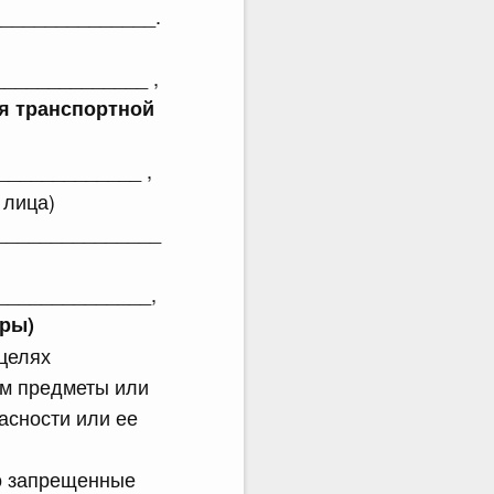
_______________.
_____________ ,
ия транспортной
_____________ ,
 лица)
_______________
______________,
ры)
целях
ем предметы или
асности или ее
о запрещенные