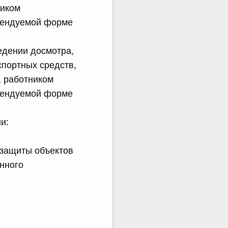
ником
омендуемой форме
едении досмотра,
спортных средств,
, работником
омендуемой форме
и:
защиты объектов
нного