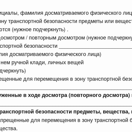
рактов
амилия досматриваемого физического лиц
ну транспортной безопасности предметы или вещест
сийской Федерации от 18.07.2026 г. № 909
ются (нужное подчеркнуть) .
Правительства Российской Федерации от 17 февраля
смотром / повторным досмотром (нужное подчеркну
нспортной безопасности ________________________
лия досматриваемого физического лица)
сийской Федерации от 18.07.2026 г. № 908
 нем ручной клади, личных вещей
дчеркнуть)
стным детективом Федеральной службы войск
ции (территориального органа), предоставившей
ещенные для перемещения в зону транспортной без
ктивной деятельности, о заключении договора на
оказания сыскных услуг
____________________________________________
уженные в ходе досмотра (повторного досмотра) 
_____________________________________________
сийской Федерации от 18.07.2026 г. № 910
ранспортной безопасности предметы, вещества, 
 Правительства Российской Федерации
апрещенные для перемещения в зону транспортной 
1
щества.