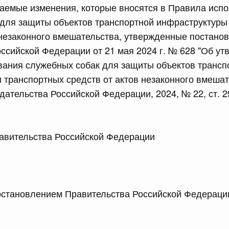
аемые изменения, которые вносятся в Правила исп
сийской Федерации от 24.07.2026 г. № 933
для защиты объектов транспортной инфраструктуры
четной процентной ставки размещения средств резерва
 незаконного вмешательства, утвержденные постано
ования Российской Федерации по обязательному
ссийской Федерации от 21 мая 2024 г. № 628 "Об у
вания служебных собак для защиты объектов трансп
3 июля, четверг
 транспортных средств от актов незаконного вмешат
дательства Российской Федерации, 2024, № 22, ст. 29
сийской Федерации от 23.07.2026 г. № 927
 внесении изменений в Соглашение о единых принципах и
й (изделий медицинского назначения и медицинской
 Правительства Российской Федерации М
еского союза от 23 декабря 2014 года
сийской Федерации от 23.07.2026 г. № 926
ановлением Правительства Российской Федерации
 между Правительством Российской Федерации и
менной трудовой деятельности граждан одного
арства