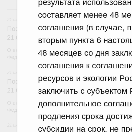
результата использован
21 июля, вторник
составляет менее 48 ме
21 июля 2026
соглашения (в случае,
Постановление Правительства Российск
вторым пункта 6 настоя
21.07.2026 г. № 917
48 месяцев со дня закл
О внесении изменений в постановление Правител
Федерации от 27 октября 2021 г. № 1838
соглашения к соглашен
21 июля 2026
ресурсов и экологии Р
Постановление Правительства Российск
заключить с субъектом
21.07.2026 г. № 916
дополнительное соглаш
О внесении изменений в постановление Правител
Федерации от 25 ноября 2025 г. № 1880
продления срока дости
субсидии на срок, не 
21 июля 2026