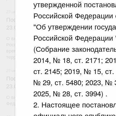
утвержденной постанов
23 июля 2026
Российской Федерации о
Постановление Правительства Российск
"Об утверждении госуд
23.07.2026 г. № 926
Российской Федерации
О внесении на ратификацию Соглашения между 
Российской Федерации и Правительством Респуб
(Собрание законодател
временной трудовой деятельности граждан одног
территории другого государства
2014, № 18, ст. 2171; 20
ст. 2145; 2019, № 15, ст.
23 июля 2026
Постановление Правительства Российск
№ 29, ст. 5480; 2023, № 3
23.07.2026 г. № 928
2025, № 28, ст. 3994) .
О внесении изменений в постановление Правител
2. Настоящее постановл
Федерации от 20 июля 2011 г. № 590
официального опублико