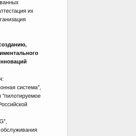
ованных
ттестация их
рганизация
созданию,
риментального
инноваций
я:
онная система",
и "пилотируемое
Российской
G",
ы обслуживания