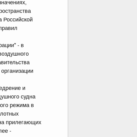
значениях,
ространства
а Российской
 правил
ации" - в
воздушного
авительства
е организации
едрение и
душного судна
вого режима в
илотных
 на прилегающих
лее -