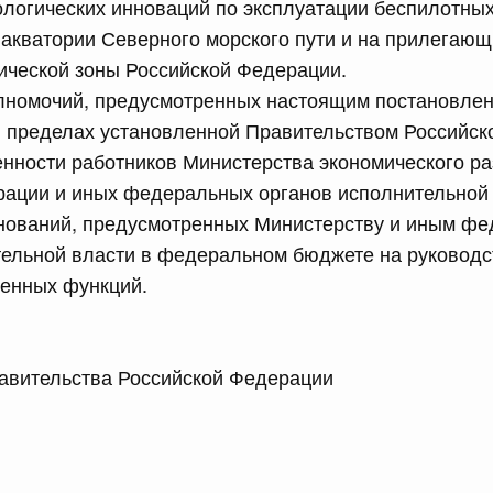
ологических инноваций по эксплуатации беспилотны
 акватории Северного морского пути и на прилегающ
сийской Федерации от 23.07.2026 г. № 928
ической зоны Российской Федерации.
равительства Российской Федерации от 20 июля 2011 г.
олномочий, предусмотренных настоящим постановлен
в пределах установленной Правительством Российс
нности работников Министерства экономического ра
сийской Федерации от 23.07.2026 г. № 929
ации и иных федеральных органов исполнительной 
нований, предусмотренных Министерству и иным ф
равительства Российской Федерации от 24 декабря 2021
тельной власти в федеральном бюджете на руководс
ленных функций.
2 июля, среда
сийской Федерации от 22.07.2026 г. № 921
 Правительства Российской Федерации М
равительства Российской Федерации от 30 ноября 2022
сийской Федерации от 22.07.2026 г. № 924