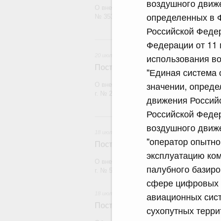
воздушного движе
О внесении изменения в постановление П
определенных в 
№ 353
Российской Феде
20 и
Федерации от 11 
использования во
20 июля 2026
Постановление Правительства Рос
"Единая система 
значении, опред
О внесении изменений в постановление П
г. № 2148
движения Россий
Российской Федер
18
воздушного движ
18 июля 2026
"оператор опытно
Постановление Правительства Рос
эксплуатацию ком
О внесении изменений в постановление П
палубного базиро
г. № 555
сфере цифровых и
авиационных сист
18 июля 2026
Постановление Правительства Рос
сухопутных терри