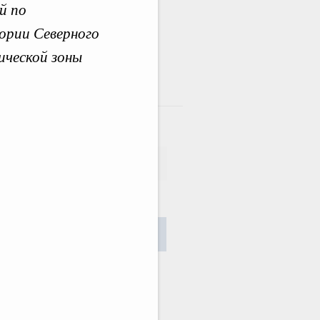
й по
ории Северного
ической зоны
там
сания
Найти