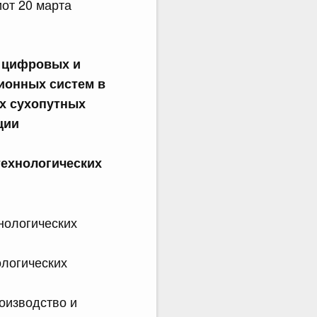
от 20 марта
 цифровых и
ионных систем в
их сухопутных
ции
технологических
нологических
логических
оизводство и