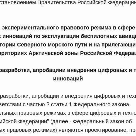
ановлением Правительства Российской Федерации
равительства Российской Федерации от 28 марта 2026 г.
экспериментального правового режима в сфере
х инноваций по эксплуатации беспилотных авиац
сийской Федерации от 22.07.2026 г. № 925
тории Северного морского пути и на прилегающ
 Правительства Российской Федерации
рриториях Арктической зоны Российской Федера
сийской Федерации от 22.07.2026 г. № 922
 разработки, апробациии внедрения цифровых и 
инноваций
законодательства Российской Федерации в сфере
разработки, апробации и внедрения цифровых и тех
 июля, вторник
ветствии с частью 2 статьи 1 Федерального закона
альных правовых режимах в сфере цифровых и техно
сийской Федерации от 21.07.2026 г. № 917
ийской Федерации" (далее - Федеральный закон об
равительства Российской Федерации от 27 октября 2021
ых правовых режимах) являются проектирование, пр