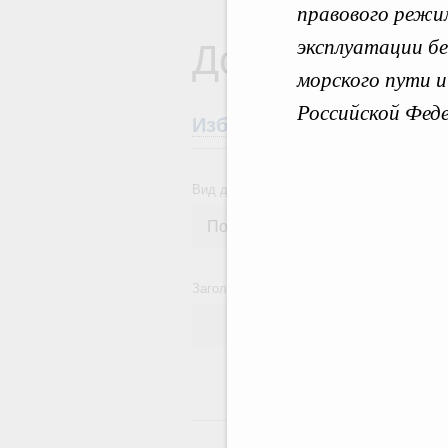
правового режим
Документы
эксплуатации б
морского пути 
Российской Фед
Избранные документы со
Вид документа
Заголовок или текст документа
24