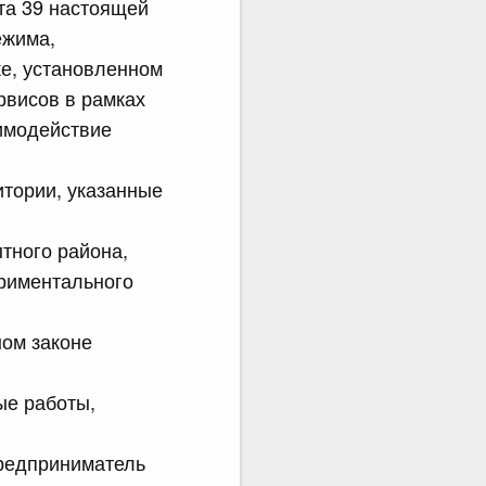
кта 39 настоящей
ежима,
е, установленном
рвисов в рамках
имодействие
итории, указанные
ытного района,
риментального
ном законе
ые работы,
предприниматель