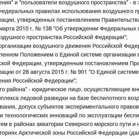
ния" и "пользователи воздушного пространства" - в 
равительства Российской Федерации от 12 марта 2022 г.
Федеральных правилах использования воздушного п
рации, утвержденных постановлением Правительств
юля, понедельник
марта 2010 г. № 138 "Об утверждении Федеральных
здушного пространства Российской Федерации";
сийской Федерации от 20.07.2026 г. № 915
организации воздушного движения Российской Федер
еленном Положением о Единой системе организации 
равительства Российской Федерации от 1 декабря 2021
ской Федерации, утвержденным постановлением Пр
ации от 28 августа 2015 г. № 901 "О Единой систем
 июля, суббота
ения Российской Федерации";
го района" - юридическое лицо, осуществляющее вн
сийской Федерации от 18.07.2026 г. № 906
плекса ледовой разведки на базе беспилотного воз
равительства Российской Федерации от 27 апреля 2024
вания, допуск субъектов экспериментального право
 технологических инноваций по эксплуатации бесп
ем в районах акватории Северного морского пути и
сийской Федерации от 18.07.2026 г. № 904
ториях Арктической зоны Российской Федерации (да