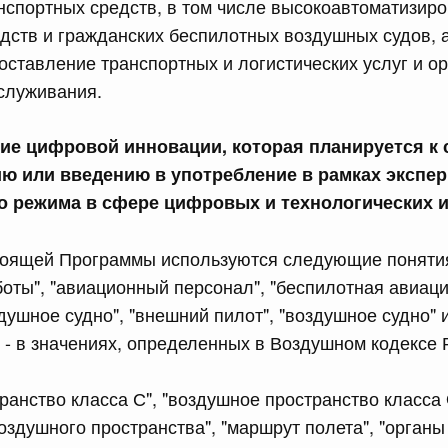
нспортных средств, в том числе высокоавтоматизир
дств и гражданских беспилотных воздушных судов, а
сийской Федерации от 21.07.2026 г. № 916
оставление транспортных и логистических услуг и о
служивания.
равительства Российской Федерации от 25 ноября 2025
ание цифровой инновации, которая планируется к 
ю или введению в употребление в рамках экспе
сийской Федерации от 21.07.2026 г. № 918
о режима в сфере цифровых и технологических 
равительства Российской Федерации от 29 июня 2021 г.
стоящей Программы используются следующие поняти
оты", "авиационный персонал", "беспилотная авиаци
сийской Федерации от 21.07.2026 г. № 920
душное судно", "внешний пилот", "воздушное судно" 
 - в значениях, определенных в Воздушном кодексе 
равительства Российской Федерации от 30 сентября
ранство класса С", "воздушное пространство класса 
оздушного пространства", "маршрут полета", "орган
сийской Федерации от 21.07.2026 г. № 919