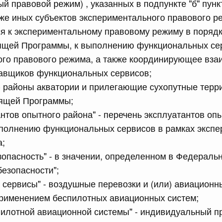
й правовой режим) , указанных в подпункте "б" пун
рактов
же иных субъектов экспериментального правового р
я к экспериментальному правовому режиму в порядк
сийской Федерации от 18.07.2026 г. № 909
оящей Программы, к выполнению функциональных се
Правительства Российской Федерации от 17 февраля
ого правового режима, а также координирующее вза
тавщиков функциональных сервисов;
- районы акватории и прилегающие сухопутные терр
оящей Программы;
сийской Федерации от 18.07.2026 г. № 908
антов опытного района" - перечень эксплуатантов оп
стным детективом Федеральной службы войск
ции (территориального органа), предоставившей
полнению функциональных сервисов в рамках экспе
ктивной деятельности, о заключении договора на
а;
оказания сыскных услуг
зопасность" - в значении, определенном в Федераль
безопасности";
сийской Федерации от 18.07.2026 г. № 910
сервисы" - воздушные перевозки и (или) авиационн
рименением беспилотных авиационных систем;
 Правительства Российской Федерации
1
пилотной авиационной системы" - индивидуальный 