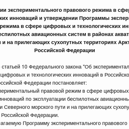
сийской Федерации от 24.07.2026 г. № 933
ии экспериментального правового режима в сф
ких инноваций и утверждении Программы экспе
четной процентной ставки размещения средств резерва
ования Российской Федерации по обязательному
 режима в сфере цифровых и технологических ин
еспилотных авиационных систем в районах аква
и и на прилегающих сухопутных территориях Арк
3 июля, четверг
Российской Федерации
сийской Федерации от 23.07.2026 г. № 927
о статьей 10 Федерального закона "Об эксперимент
 внесении изменений в Соглашение о единых принципах и
цифровых и технологических инноваций в Российск
й (изделий медицинского назначения и медицинской
еского союза от 23 декабря 2014 года
оссийской Федерации постановляет:
спериментальный правовой режим в сфере цифровых
инноваций по эксплуатации беспилотных авиационны
сийской Федерации от 23.07.2026 г. № 926
и Северного морского пути и на прилегающих сухоп
 между Правительством Российской Федерации и
 Российской Федерации.
менной трудовой деятельности граждан одного
арства
лагаемую Программу экспериментального правового