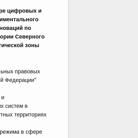
ере цифровых и
риментального
новаций по
тории Северного
тической зоны
альных правовых
ой Федерации"
 и
х систем в
утных территориях
 режима в сфере