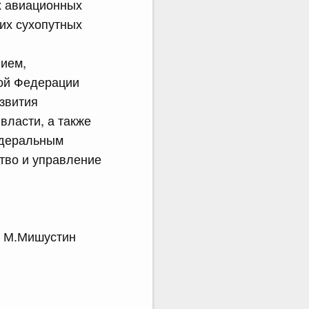
х авиационных
их сухопутных
ием,
кой Федерации
звития
власти, а также
едеральным
тво и управление
.Мишустин