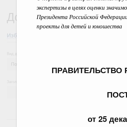
экспертизы в целях оценки значи
Документы
Президента Российской Федерации 
проекты для детей и юношества
Избранные документы со справками к ни
Вид документа
ПРАВИТЕЛЬСТВО 
Заголовок или текст документа
ПОС
от 25 дек
24 июля, пятница