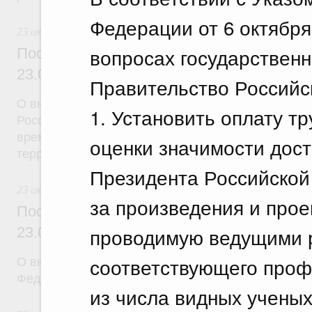
Федерации от 6 октября
23 июля 2026
вопросах государственн
Постановление Правительства Российск
23.07.2026 г. № 926
Правительство Российс
О внесении на ратификацию Соглашения между 
1. Установить оплату тр
Российской Федерации и Правительством Респуб
временной трудовой деятельности граждан одног
оценки значимости дос
территории другого государства
Президента Российской
23 июля 2026
за произведения и прое
Постановление Правительства Российск
проводимую ведущими 
23.07.2026 г. № 928
соответствующего проф
О внесении изменений в постановление Правител
Федерации от 20 июля 2011 г. № 590
из числа видных ученых