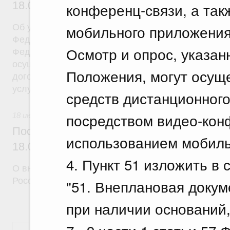
18.07.2026 г. № 908
конференц-связи, а так
мобильного приложения
Об утверждении Правил уведомления частным д
Федеральной службы войск национальной гварди
Осмотр и опрос, указан
Федерации (территориального органа), предоста
осуществление частной детективной деятельност
Положения, могут осущ
договора на оказание сыскных услуг и об оконча
услуг
средств дистанционного
посредством видео-конф
18 июля 2026
Постановление Правительства Российск
использованием мобильн
18.07.2026 г. № 910
4. Пункт 51 изложить в
О внесении изменений в некоторые акты Правите
Российской Федерации
"51. Внеплановая доку
при наличии оснований, 