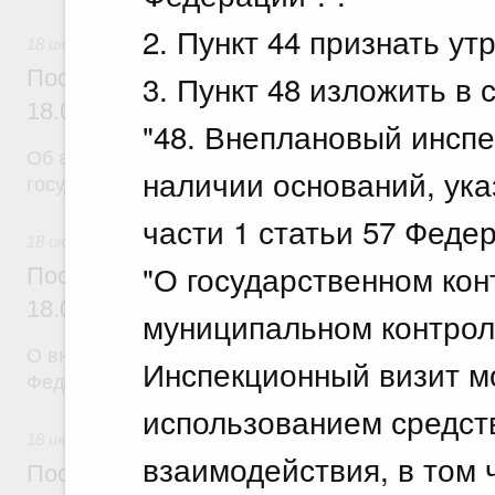
2. Пункт 44 признать ут
18 июля 2026
Постановление Правительства Российск
3. Пункт 48 изложить в
18.07.2026 г. № 904
"48. Внеплановый инсп
Об авансировании
наличии оснований, указа
государственных контрактов
части 1 статьи 57 Феде
18 июля 2026
"О государственном кон
Постановление Правительства Российск
18.07.2026 г. № 909
муниципальном контрол
О внесении изменения в постановление Правител
Инспекционный визит м
Федерации от 17 февраля 2024 г. № 179
использованием средст
18 июля 2026
взаимодействия, в том 
Постановление Правительства Российск