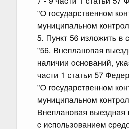
7 - 9 части 1 статьи 57
Показать еще
"О государственном кон
муниципальном контроле
5. Пункт 56 изложить в
"56. Внеплановая выезд
наличии оснований, указа
части 1 статьи 57 Феде
"О государственном кон
муниципальном контрол
Внеплановая выездная 
с использованием сред