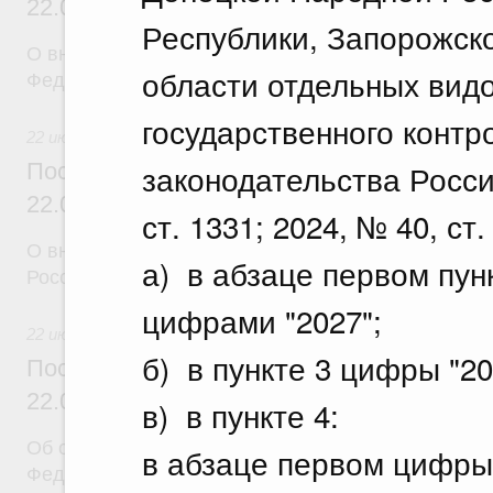
22.07.2026 г. № 924
Республики, Запорожск
О внесении изменения в постановление Правител
области отдельных вид
Федерации от 28 марта 2026 г. № 329
государственного контр
22 июля 2026
законодательства Росси
Постановление Правительства Российск
22.07.2026 г. № 925
ст. 1331; 2024, № 40, ст.
О внесении изменений в некоторые акты Правите
а) в абзаце первом пун
Российской Федерации
цифрами "2027";
22 июля 2026
б) в пункте 3 цифры "2
Постановление Правительства Российск
22.07.2026 г. № 922
в) в пункте 4:
Об особенностях применения положений законод
в абзаце первом цифры
Федерации в сфере водоснабжения и водоотвед