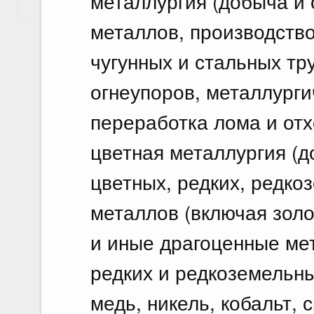
металлургия (добыча и
Показать еще
металлов, производство 
чугунных и стальных тр
огнеупоров, металлургич
переработка лома и отх
цветная металлургия (
цветных, редких, редко
металлов (включая золо
и иные драгоценные мет
редких и редкоземельн
медь, никель, кобальт, 