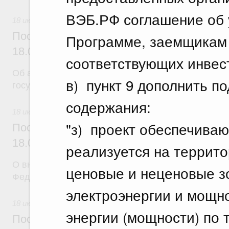
ВЭБ.РФ соглашение об 
18 июля 2026
Постановление Правительства Российск
Программе, заемщикам
18.07.2026 г. № 904
соответствующих инвест
Об авансировании
в) пункт 9 дополнить п
государственных контрактов
содержания:
18 июля 2026
"з) проект обеспечива
Постановление Правительства Российск
18.07.2026 г. № 909
реализуется на террито
О внесении изменения в постановление Правител
ценовые и неценовые з
Федерации от 17 февраля 2024 г. № 179
электроэнергии и мощно
18 июля 2026
энергии (мощности) по 
Постановление Правительства Российск