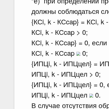
"е) при определении п
должны соблюдаться сл
{КСi, k - КСcap} = КСi, k 
КСi, k - КСcap > 0;
КСi, k - КСcap} = 0, если
КСi, k - КСcap
0;
{ИПЦi, k - ИПЦцел} = ИП
ИПЦi, k - ИПЦцел > 0;
{ИПЦi, k - ИПЦцел} = 0,
ИПЦi, k - ИПЦцел
0.
В случае отсутствия о