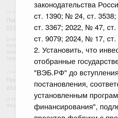
законодательства Росси
23 июля 2026
ст. 1390; № 24, ст. 3538;
Постановление Правительства Российск
ст. 3367; 2022, № 47, ст.
23.07.2026 г. № 926
ст. 9079; 2024, № 17, ст.
О внесении на ратификацию Соглашения между 
Российской Федерации и Правительством Респуб
2. Установить, что инв
временной трудовой деятельности граждан одног
территории другого государства
отобранные государств
"ВЭБ.РФ" до вступления
23 июля 2026
Постановление Правительства Российск
постановления, соотве
23.07.2026 г. № 928
установленным програм
О внесении изменений в постановление Правител
финансирования", подл
Федерации от 20 июля 2011 г. № 590
проектов фабрики с пр