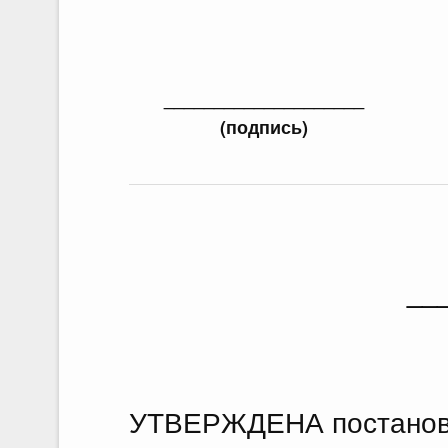
18.07.2026 г. № 908
Об утверждении Правил уведомлен
Федеральной службы войск национ
____________________
Федерации (территориального орга
(подпись)
осуществление частной детективно
договора на оказание сыскных услу
услуг
18 июля 2026
Постановление Правительств
__
18.07.2026 г. № 910
О внесении изменений в некоторые
Российской Федерации
УТВЕРЖДЕНА постанов