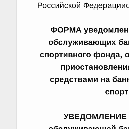
Российской Федерацииот
Показа
ФОРМА уведомлени
обслуживающих бан
спортивного фонда, 
приостановлени
средствами на бан
спорт
УВЕДОМЛЕНИЕ к
обслуживающей бан