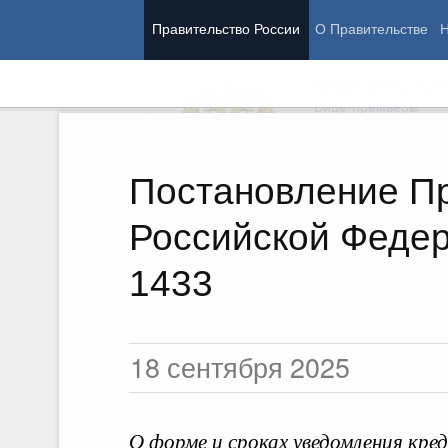
Правительство России
О Правительстве
Н
Председатель Прав
Вице-премьеры
Постановление П
Российской Федер
Демограф
Работа Правительства
Здоровье
Образован
1433
Культура
Общество
Государст
18 сентября 2025
Стратегии
Государственные программ
О форме и сроках уведомления кр