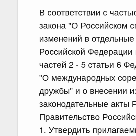
В соответствии с часть
23 июля 2026
закона "О Российском 
Постановление Правительств
23.07.2026 г. № 926
изменений в отдельные
О внесении на ратификацию Согла
Российской Федерации 
Российской Федерации и Правитель
временной трудовой деятельности 
частей 2 - 5 статьи 6 Ф
территории другого государства
"О международных соре
23 июля 2026
дружбы" и о внесении 
Постановление Правительств
законодательные акты 
23.07.2026 г. № 928
Правительство Российс
О внесении изменений в постановл
Федерации от 20 июля 2011 г. № 59
1. Утвердить прилагаем