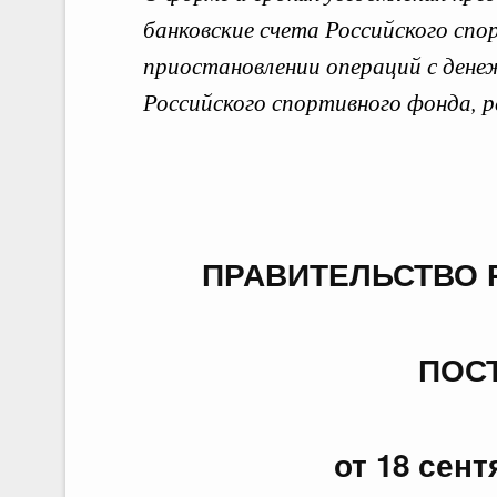
банковские счета Российского спо
Документы
приостановлении операций с дене
Российского спортивного фонда, 
Избранные документы со спр
Вид документа
ПРАВИТЕЛЬСТВО 
Заголовок или текст документа
ПОС
от 18 сент
24 июля,