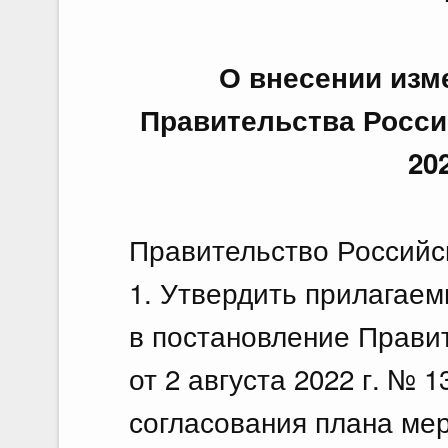
24 и
По
24.
О внесении изм
Правительства Росси
Об 
раз
20
стр
стр
Правительство Российс
23 и
1. Утвердить прилагаем
По
в постановление Прави
23.
от 2 августа 2022 г. № 
О в
Сог
согласования плана мер
изд
рам