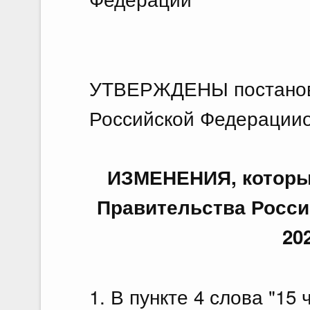
23 и
По
23.
О в
УТВЕРЖДЕНЫ постанов
Фед
Российской Федерацииот
22 и
По
ИЗМЕНЕНИЯ, которые
22.
Правительства Росси
О в
20
Фед
22 и
1. В пункте 4 слова "1
По