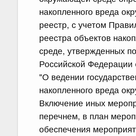
накопленного вреда ок
18 и
По
реестр, с учетом Прави
18.
реестра объектов нако
Об 
среде, утвержденных п
гос
Российской Федерации о
18 и
"О ведении государстве
По
18.
накопленного вреда ок
О в
Включение иных меропр
Фед
перечнем, в план мероп
18 и
обеспечения мероприят
По