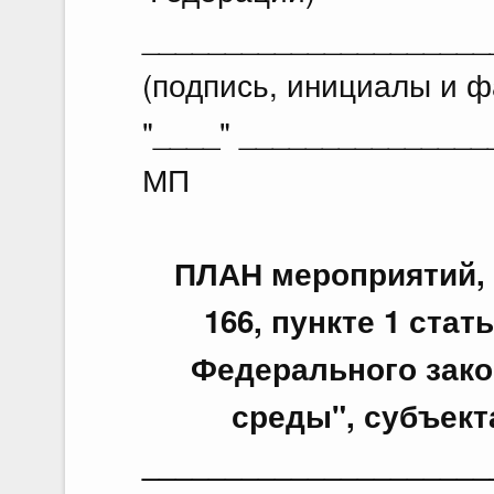
_____________________
(подпись, инициалы и 
"____" ________________
МП
ПЛАН мероприятий, 
166, пункте 1 стат
Федерального зако
среды", субъек
____________________