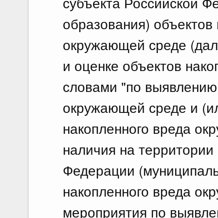
субъекта Российской Ф
образования) объектов 
21 и
окружающей среде (дал
По
и оценке объектов нако
21.
словами "по выявлению
О в
Фед
окружающей среде и (и
21 и
накопленного вреда ок
По
наличия на территории
21.
Федерации (муниципаль
О в
Фед
накопленного вреда ок
мероприятия по выявле
21 и