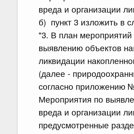
По
вреда и организации ли
21.
б) пункт 3 изложить в 
О в
Фед
"3. В план мероприятий
выявлению объектов на
21 и
По
ликвидации накопленно
21.
(далее - природоохран
О в
согласно приложению № 
Фед
Мероприятия по выявле
21 и
По
вреда и организации ли
21.
предусмотренные разде
О в