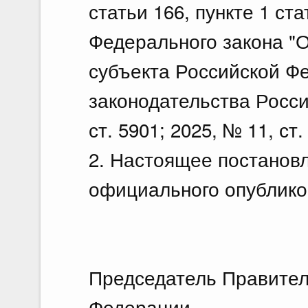
статьи 166, пункте 1 ста
23 и
Федерального закона "
По
субъекта Российской Ф
23.
законодательства Росси
О в
Рос
ст. 5901; 2025, № 11, ст.
вре
2. Настоящее постановл
тер
официального опублико
23 и
По
23.
О в
Председатель Правител
Фед
Федерации М