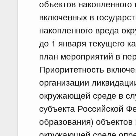
объектов накопленного
Фед
включенных в государс
накопленного вреда окр
20 и
По
до 1 января текущего к
20.
план мероприятий в пе
О в
Приоритетность включе
Фед
организации ликвидаци
окружающей среде в сл
18 и
По
субъекта Российской Ф
18.
образования) объектов 
О в
окружающей среде опре
Фед