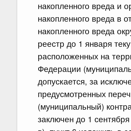
18.
накопленного вреда и о
накопленного вреда в 
Об 
Фед
накопленного вреда ок
Фед
осу
реестр до 1 января тек
дог
усл
расположенных на терр
Федерации (муниципальн
18 и
По
допускается, за исключ
18.
предусмотренных переч
О в
Рос
(муниципальный) контр
заключен до 1 сентября 