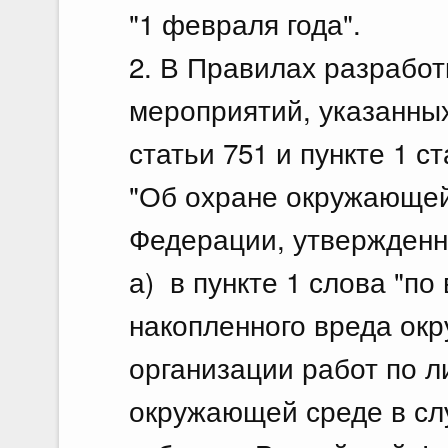
22.
"1 февраля года".
О в
2. В Правилах разработ
Фед
мероприятий, указанных 
22 и
статьи 751 и пункте 1 с
По
22.
"Об охране окружающей
Федерации, утвержденн
О в
Рос
а) в пункте 1 слова "п
22 и
накопленного вреда окр
По
организации работ по л
22.
окружающей среде в сл
Об 
Фед