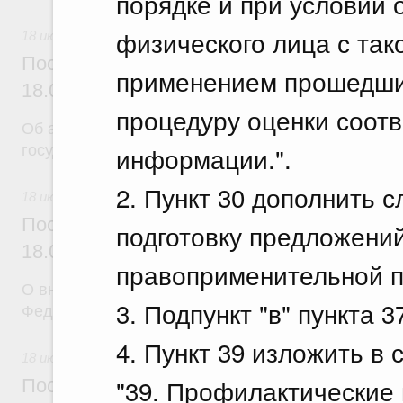
порядке и при условии 
физического лица с так
18 июля 2026
Постановление Правительства Российск
применением прошедших
18.07.2026 г. № 904
процедуру оценки соот
Об авансировании
информации.".
государственных контрактов
2. Пункт 30 дополнить с
18 июля 2026
Постановление Правительства Российск
подготовку предложени
18.07.2026 г. № 909
правоприменительной п
О внесении изменения в постановление Правител
3. Подпункт "в" пункта 
Федерации от 17 февраля 2024 г. № 179
4. Пункт 39 изложить в
18 июля 2026
"39. Профилактические
Постановление Правительства Российск