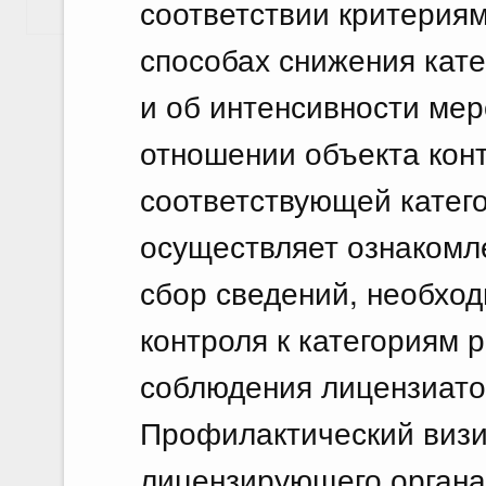
соответствии критерия
Показать еще
способах снижения кате
и об интенсивности ме
отношении объекта конт
соответствующей катего
осуществляет ознакомл
сбор сведений, необхо
контроля к категориям р
соблюдения лицензиато
Профилактический визи
лицензирующего органа