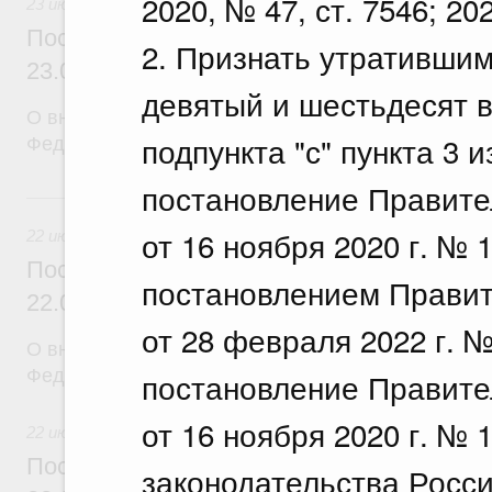
2020, № 47, ст. 7546; 202
23 июля 2026
Постановление Правительства Российск
2. Признать утративши
23.07.2026 г. № 929
девятый и шестьдесят 
О внесении изменений в постановление Правител
подпункта "с" пункта 3 
Федерации от 24 декабря 2021 г. № 2439
постановление Правите
22 июля, среда
от 16 ноября 2020 г. №
22 июля 2026
Постановление Правительства Российск
постановлением Правит
22.07.2026 г. № 921
от 28 февраля 2022 г. 
О внесении изменений в постановление Правител
Федерации от 30 ноября 2022 г. № 2177
постановление Правите
от 16 ноября 2020 г. № 
22 июля 2026
Постановление Правительства Российск
законодательства Росси