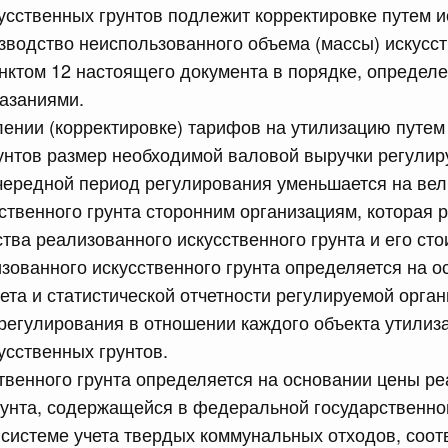
усственных грунтов подлежит корректировке путем 
равительства Российской Федерации от 12 марта 2022 г.
зводство неиспользованного объема (массы) искусст
унктом 12 настоящего документа в порядке, определ
юля, понедельник
азаниями.
лении (корректировке) тарифов на утилизацию путем
сийской Федерации от 20.07.2026 г. № 915
унтов размер необходимой валовой выручки регули
равительства Российской Федерации от 1 декабря 2021
чередной период регулирования уменьшается на вел
ственного грунта сторонним организациям, которая 
ства реализованного искусственного грунта и его сто
 июля, суббота
зованного искусственного грунта определяется на 
чета и статистической отчетности регулируемой орган
сийской Федерации от 18.07.2026 г. № 906
регулирования в отношении каждого объекта утилиз
равительства Российской Федерации от 27 апреля 2024
усственных грунтов.
твенного грунта определяется на основании цены р
рунта, содержащейся в федеральной государственно
сийской Федерации от 18.07.2026 г. № 904
системе учета твердых коммунальных отходов, соо