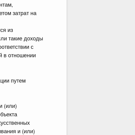
нтам,
етом затрат на
ся из
сли такие доходы
оответствии с
й в отношении
ации путем
и (или)
объекта
кусственных
вания и (или)