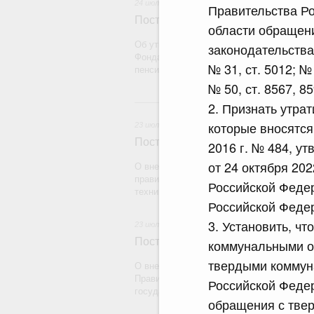
24 июля 2026
Правительства Ро
Постановление Правительства Рос
области обращен
Об утверждении Правил определения рас
законодательства 
Фонда пенсионного и социального страх
№ 31, ст. 5012; № 
пенсионному страхованию
№ 50, ст. 8567, 85
2
2. Признать утрат
которые вносятся
23 июля 2026
Постановление Правительства Рос
2016 г. № 484, у
от 24 октября 20
О внесении на ратификацию Протокола о
правилах обращения медицинских издели
Российской Федер
техники) в рамках Евразийского экономич
Российской Федера
3. Установить, ч
23 июля 2026
Постановление Правительства Рос
коммунальными о
твердыми коммун
О внесении на ратификацию Соглашения
Правительством Республики Индии о вре
Российской Федер
государства на территории другого госуд
обращения с твер