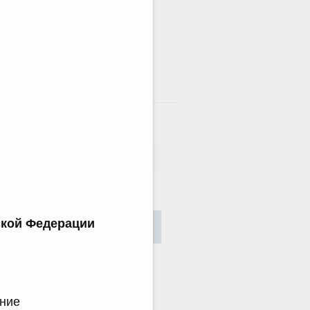
там
сания
ской Федерации
Найти
ение