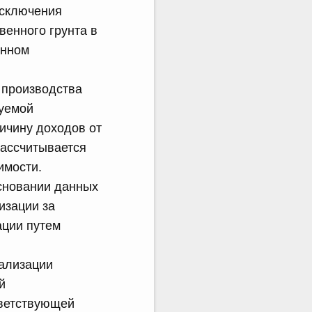
исключения
венного грунта в
енном
 производства
руемой
ичину доходов от
рассчитывается
имости.
основании данных
изации за
ации путем
еализации
й
тветствующей