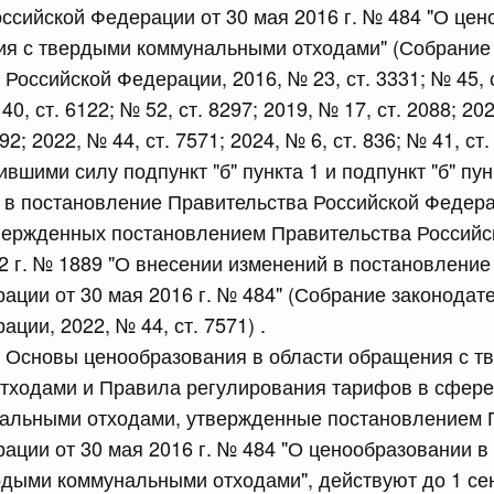
ссийской Федерации от 30 мая 2016 г. № 484 "О цен
сийской Федерации от 24.07.2026 г. № 933
ия с твердыми коммунальными отходами" (Собрание
четной процентной ставки размещения средств резерва
Российской Федерации, 2016, № 23, ст. 3331; № 45, с
ования Российской Федерации по обязательному
40, ст. 6122; № 52, ст. 8297; 2019, № 17, ст. 2088; 202
92; 2022, № 44, ст. 7571; 2024, № 6, ст. 836; № 41, ст.
3 июля, четверг
ившими силу подпункт "б" пункта 1 и подпункт "б" пу
 в постановление Правительства Российской Федера
сийской Федерации от 23.07.2026 г. № 927
твержденных постановлением Правительства Россий
22 г. № 1889 "О внесении изменений в постановлени
 внесении изменений в Соглашение о единых принципах и
й (изделий медицинского назначения и медицинской
ации от 30 мая 2016 г. № 484" (Собрание законодат
еского союза от 23 декабря 2014 года
ции, 2022, № 44, ст. 7571) .
то Основы ценообразования в области обращения с 
сийской Федерации от 23.07.2026 г. № 926
тходами и Правила регулирования тарифов в сфере
альными отходами, утвержденные постановлением 
 между Правительством Российской Федерации и
менной трудовой деятельности граждан одного
ации от 30 мая 2016 г. № 484 "О ценообразовании в
арства
дыми коммунальными отходами", действуют до 1 сен