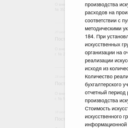
производства иск
О внесении изменения в постановление П
№ 353
расходов на прои
соответствии с п
20 и
методическими ук
20 июля 2026
184. При установ
Постановление Правительства Рос
искусственных гр
О внесении изменений в постановление П
организации на о
г. № 2148
реализации искус
исходя из количе
18
Количество реали
18 июля 2026
бухгалтерского у
Постановление Правительства Рос
отчетный период 
О внесении изменений в постановление П
производства иск
г. № 555
Стоимость искусс
18 июля 2026
искусственного г
Постановление Правительства Рос
информационной 