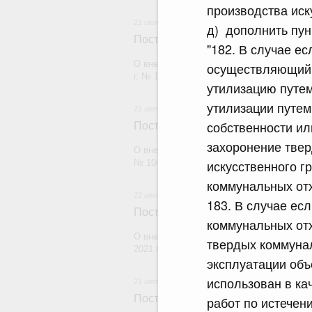
производства иск
21 июля 2026
д) дополнить пун
Постановление Правительства Рос
"182. В случае е
О внесении изменений в постановление П
осуществляющий 
г. № 1880
утилизацию путем
утилизации путем
21 июля 2026
собственности ил
Постановление Правительства Рос
захоронение твер
О внесении изменений в постановление П
искусственного г
№ 1049
коммунальных отх
21 июля 2026
183. В случае ес
Постановление Правительства Рос
коммунальных отх
О внесении изменений в постановление П
твердых коммунал
2021 г. № 1661
эксплуатации объ
использован в ка
21 июля 2026
Постановление Правительства Рос
работ по истечен