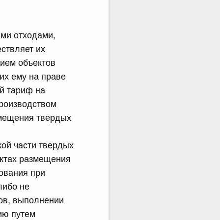
ыми отходами,
ствляет их
нием объектов
их ему на праве
й тариф на
производством
змещения твердых
кой части твердых
ектах размещения
ования при
либо не
ров, выполнении
цию путем