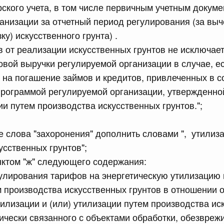
рактов
ского учета, в том числе первичным учетным докуме
анизации за отчетный период регулирования (за выч
ку) искусственного грунта) .
сийской Федерации от 18.07.2026 г. № 909
 от реализации искусственных грунтов не исключает
Правительства Российской Федерации от 17 февраля
вой выручки регулируемой организации в случае, е
на погашение займов и кредитов, привлеченных в с
программой регулируемой организации, утвержденно
сийской Федерации от 18.07.2026 г. № 908
ии путем производства искусственных грунтов.";
стным детективом Федеральной службы войск
ции (территориального органа), предоставившей
ле слова "захоронения" дополнить словами ", утилиз
ктивной деятельности, о заключении договора на
оказания сыскных услуг
усственных грунтов";
нктом "ж" следующего содержания:
улирования тарифов на энергетическую утилизацию 
сийской Федерации от 18.07.2026 г. № 910
 производства искусственных грунтов в отношении 
 Правительства Российской Федерации
тилизации и (или) утилизации путем производства ис
1
гически связанного с объектами обработки, обезврежи