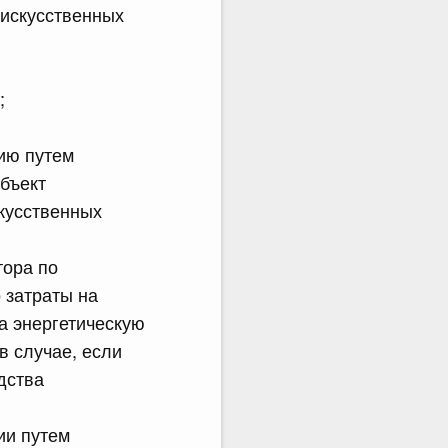
 искусственных
;
цию путем
объект
скусственных
тора по
 затраты на
а энергетическую
в случае, если
дства
ии путем