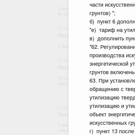
части искусствен
О внесении изменения в постановление П
грунтов) ";
№ 329
б) пункт 6 допол
"е) тариф на ути
22 июля 2026
Постановление Правительства Рос
в) дополнить пун
"62. Регулирован
О внесении изменений в некоторые акты
производства иск
22 июля 2026
энергетической у
Постановление Правительства Рос
грунтов включены
Об особенностях применения положений 
63. При установл
водоснабжения и водоотведения
обращению с тве
утилизацию тверд
21
утилизацию и ути
21 июля 2026
объект энергетич
Постановление Правительства Рос
искусственных гр
О внесении изменений в постановление П
г) пункт 13 посл
г. № 1838