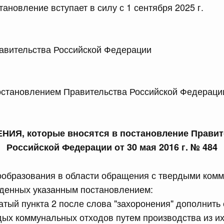
ановление вступает в силу с 1 сентября 2025 г.
сийской Федерации от 23.07.2026 г. № 928
равительства Российской Федерации от 20 июля 2011 г.
 Правительства Российской Федерации М
сийской Федерации от 23.07.2026 г. № 929
ановлением Правительства Российской Федерации
равительства Российской Федерации от 24 декабря 2021
2 июля, среда
НИЯ, которые вносятся в постановление Правит
Российской Федерации от 30 мая 2016 г. № 484
сийской Федерации от 22.07.2026 г. № 921
нообразования в области обращения с твердыми ком
равительства Российской Федерации от 30 ноября 2022
жденных указанным постановлением:
атый пункта 2 после слова "захоронения" дополнить 
ых коммунальных отходов путем производства из их
сийской Федерации от 22.07.2026 г. № 924