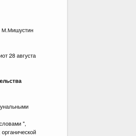
.Мишустин
от 28 августа
ельства
мунальными
словами ",
 органической