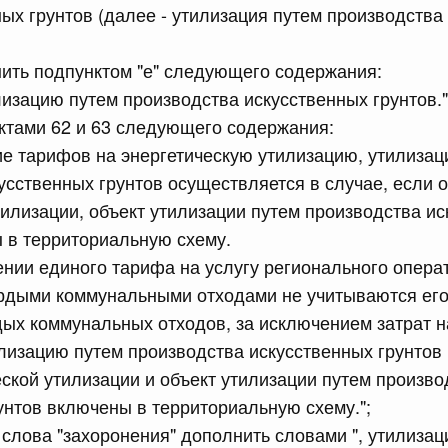
ных грунтов (далее - утилизация путем производства
равительства Российской Федерации от 28 марта 2026 г.
нить подпунктом "е" следующего содержания:
лизацию путем производства искусственных грунтов."
сийской Федерации от 22.07.2026 г. № 925
ктами 62 и 63 следующего содержания:
ие тарифов на энергетическую утилизацию, утилиза
 Правительства Российской Федерации
усственных грунтов осуществляется в случае, если 
тилизации, объект утилизации путем производства и
сийской Федерации от 22.07.2026 г. № 922
 в территориальную схему.
законодательства Российской Федерации в сфере
ении единого тарифа на услугу регионального опера
рдыми коммунальными отходами не учитываются его
ых коммунальных отходов, за исключением затрат н
 июля, вторник
лизацию путем производства искусственных грунтов 
еской утилизации и объект утилизации путем произво
сийской Федерации от 21.07.2026 г. № 917
унтов включены в территориальную схему.";
равительства Российской Федерации от 27 октября 2021
е слова "захоронения" дополнить словами ", утилизац