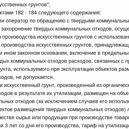
усственных грунтов";
ктами 182 - 184 следующего содержания:
сийской Федерации от 21.07.2026 г. № 916
сли оператор по обращению с твердыми коммунальн
равительства Российской Федерации от 25 ноября 2025
захоронение твердых коммунальных отходов, осуще
 производства искусственных грунтов с использова
 производства искусственных грунтов, принадлежащ
и ином законном основании, включение в предельны
сийской Федерации от 21.07.2026 г. № 918
дых коммунальных отходов расходов, связанных с 
равительства Российской Федерации от 29 июня 2021 г.
рунта, используемого при эксплуатации объектов ра
одов, не допускается.
ли искусственный грунт, произведенный из органичес
сийской Федерации от 21.07.2026 г. № 920
одов в результате их утилизации, размещен на объ
равительства Российской Федерации от 30 сентября
ьных отходов (за исключением случаев его использ
ектов размещения твердых коммунальных отходов) 
честве сырья или продукции при производстве това
сийской Федерации от 21.07.2026 г. № 919
ии 3 лет со дня его производства, тариф на утилиза