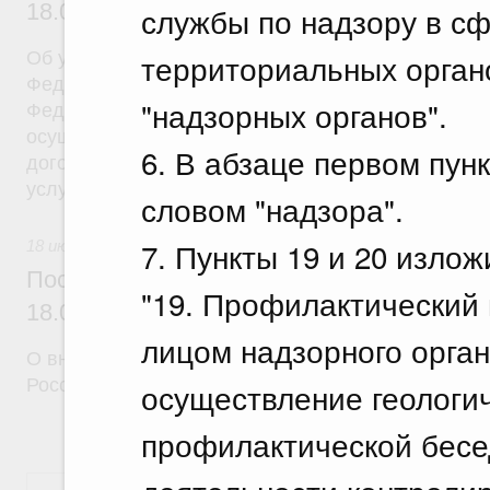
18.07.2026 г. № 908
службы по надзору в с
территориальных орган
Об утверждении Правил уведомления частным д
Федеральной службы войск национальной гварди
"надзорных органов".
Федерации (территориального органа), предоста
осуществление частной детективной деятельност
6. В абзаце первом пунк
договора на оказание сыскных услуг и об оконча
услуг
словом "надзора".
7. Пункты 19 и 20 изло
18 июля 2026
Постановление Правительства Российск
"19. Профилактический
18.07.2026 г. № 910
лицом надзорного орга
О внесении изменений в некоторые акты Правите
Российской Федерации
осуществление геологич
профилактической бесе