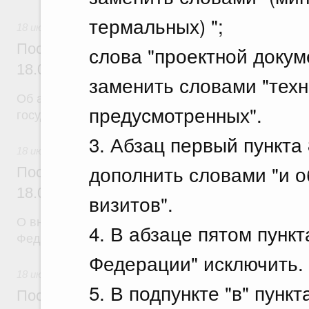
термальных) ";
18 июля 2026
Постановление Правительства Российск
слова "проектной докум
18.07.2026 г. № 904
заменить словами "техн
Об авансировании
предусмотренных".
государственных контрактов
3. Абзац первый пункта
18 июля 2026
дополнить словами "и 
Постановление Правительства Российск
18.07.2026 г. № 909
визитов".
О внесении изменения в постановление Правител
4. В абзаце пятом пункт
Федерации от 17 февраля 2024 г. № 179
Федерации" исключить.
18 июля 2026
5. В подпункте "в" пунк
Постановление Правительства Российск