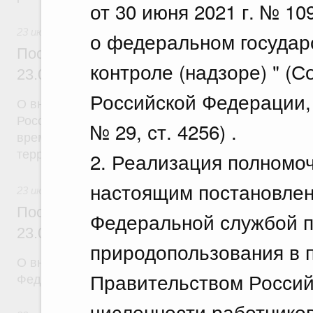
от 30 июня 2021 г. № 1
23 июля 2026
о федеральном государ
Постановление Правительства Российск
контроле (надзоре) " (
23.07.2026 г. № 926
Российской Федерации, 2
О внесении на ратификацию Соглашения между 
Российской Федерации и Правительством Респуб
№ 29, ст. 4256) .
временной трудовой деятельности граждан одног
территории другого государства
2. Реализация полномо
настоящим постановлен
23 июля 2026
Постановление Правительства Российск
Федеральной службой п
23.07.2026 г. № 928
природопользования в 
О внесении изменений в постановление Правител
Правительством Россий
Федерации от 20 июля 2011 г. № 590
численности работнико