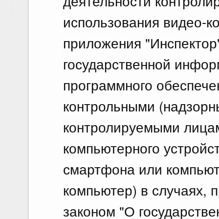
деятельности контроли
Показать еще
использования видео-к
приложения "Инспектор"
государственной инфо
программного обеспече
контрольными (надзорн
контролируемыми лица
компьютерного устройс
смартфона или компьют
компьютер) в случаях,
законом "О государстве