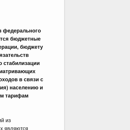
из федерального
ются бюджетные
ерации, бюджету
язательств
о стабилизации
сматривающих
ходов в связи с
ия) населению и
ым тарифам
й из
ых являются