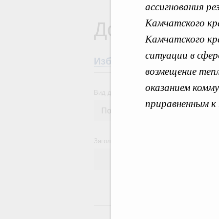
ассигнования р
Документы
Камчатского кра
Камчатского кр
ситуации в сфе
Избранные документы со
возмещение теп
оказанием комму
Вид документа
приравненным к
Заголовок или текст документа
24