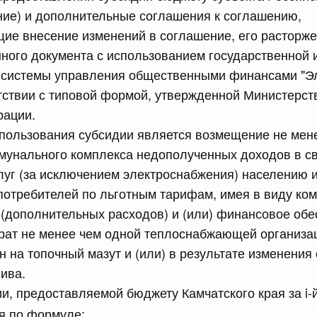
равительства Российской Федерации от 12 марта 2022 г.
ние) и дополнительные соглашения к соглашению,
ие внесение изменений в соглашение, его расторже
ного документа с использованием государственной 
юля, понедельник
системы управления общественными финансами "Э
тствии с типовой формой, утвержденной Министерс
сийской Федерации от 20.07.2026 г. № 915
рации.
равительства Российской Федерации от 1 декабря 2021
спользования субсидии является возмещение не мен
унального комплекса недополученных доходов в св
 июля, суббота
уг (за исключением электроснабжения) населению 
потребителей по льготным тарифам, имея в виду ко
сийской Федерации от 18.07.2026 г. № 906
 (дополнительных расходов) и (или) финансовое об
рат не менее чем одной теплоснабжающей организац
равительства Российской Федерации от 27 апреля 2024
ен на топочный мазут и (или) в результате изменения
ива.
и, предоставляемой бюджету Камчатского края за i-й 
сийской Федерации от 18.07.2026 г. № 904
ся по формуле: