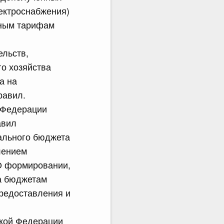
лектроснабжения)
тным тарифам
ельств,
о хозяйства
а на
равил.
 Федерации
авил
ального бюджета
лением
"О формировании,
а бюджетам
предоставления и
ской Федерации