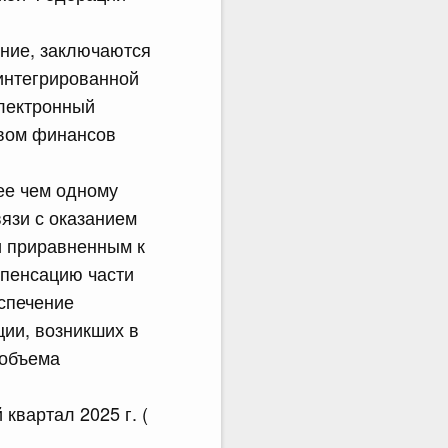
ние, заключаются
интегрированной
лектронный
твом финансов
ее чем одному
язи с оказанием
и приравненным к
мпенсацию части
еспечение
ии, возникших в
 объема
квартал 2025 г. (