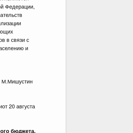
ой Федерации,
зательств
илизации
ающих
в в связи с
населению и
.
.Мишустин
от 20 августа
ого бюджета,