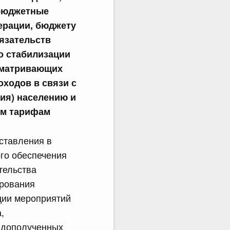
 бюджетные
ерации, бюджету
язательств
о стабилизации
сматривающих
ходов в связи с
ия) населению и
ым тарифам
ставления в
го обеспечения
тельства
ирования
ции мероприятий
,
едополученных