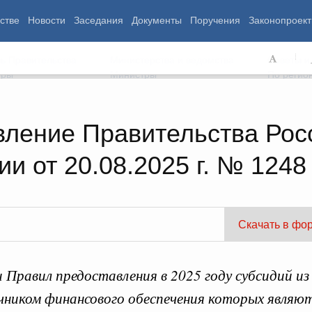
стве
Новости
Заседания
Документы
Поручения
Законопроект
ь Правительства
Министерства и ведомства
Советы и
еры
Министры
По регио
вление Правительства Рос
и от 20.08.2025 г. № 1248
мография
Занятость и труд
Экология
ровье
Технологическое развитие
Жильё и горо
азование
Экономика. Регулирование
Транспорт и с
ьтура
Финансы
Энергетика
щество
Социальные услуги
Промышленно
Скачать в фо
ударство
Сельское хоз
Правил предоставления в 2025 году субсидий из
ограммы
Национальные проекты
ником финансового обеспечения которых явля