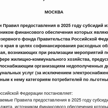
сийской Федерации от 24.07.2026 г. № 933
МОСКВА
четной процентной ставки размещения средств резерва
ования Российской Федерации по обязательному
 Правил предоставления в 2025 году субсидий 
чником финансового обеспечения которых явля
3 июля, четверг
езервного фонда Правительства Российской Фед
го края в целях софинансирования расходных об
сийской Федерации от 23.07.2026 г. № 927
рая, возникающих при реализации мероприятий п
 внесении изменений в Соглашение о единых принципах и
сфере жилищно-коммунального хозяйства, преду
й (изделий медицинского назначения и медицинской
лоснабжающим организациям недополученных до
еского союза от 23 декабря 2014 года
унальных услуг (за исключением электроснабжен
ным к нему категориям потребителей по льготн
сийской Федерации от 23.07.2026 г. № 926
 между Правительством Российской Федерации и
ссийской Федерации постановляет:
менной трудовой деятельности граждан одного
аемые Правила предоставления в 2025 году субсиди
арства
джета, источником финансового обеспечения котор