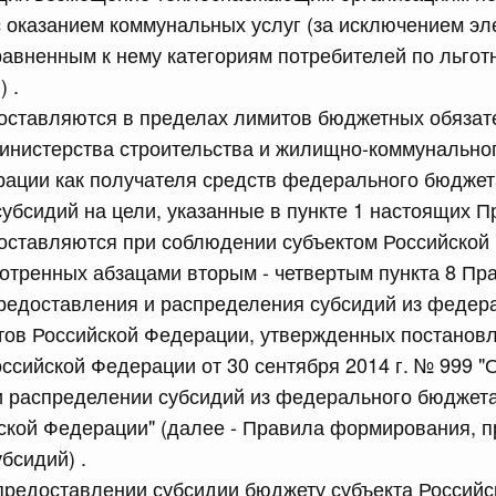
с оказанием коммунальных услуг (за исключением э
равненным к нему категориям потребителей по льго
сийской Федерации от 21.07.2026 г. № 916
) .
равительства Российской Федерации от 25 ноября 2025
оставляются в пределах лимитов бюджетных обязат
инистерства строительства и жилищно-коммунальног
рации как получателя средств федерального бюджет
сийской Федерации от 21.07.2026 г. № 918
убсидий на цели, указанные в пункте 1 настоящих П
доставляются при соблюдении субъектом Российской
равительства Российской Федерации от 29 июня 2021 г.
отренных абзацами вторым - четвертым пункта 8 Пр
редоставления и распределения субсидий из федер
тов Российской Федерации, утвержденных постанов
сийской Федерации от 21.07.2026 г. № 920
ссийской Федерации от 30 сентября 2014 г. № 999 
равительства Российской Федерации от 30 сентября
и распределении субсидий из федерального бюджет
ской Федерации" (далее - Правила формирования, 
бсидий) .
сийской Федерации от 21.07.2026 г. № 919
предоставлении субсидии бюджету субъекта Россий