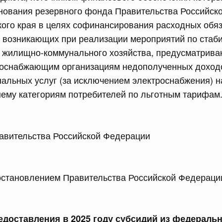
нования резервного фонда Правительства Российск
сийской Федерации от 23.07.2026 г. № 928
ого края в целях софинансирования расходных обя
, возникающих при реализации мероприятий по стаб
равительства Российской Федерации от 20 июля 2011 г.
е жилищно-коммунального хозяйства, предусматрив
оснабжающим организациям недополученных доходо
альных услуг (за исключением электроснабжения) 
сийской Федерации от 23.07.2026 г. № 929
ему категориям потребителей по льготным тарифам
равительства Российской Федерации от 24 декабря 2021
2 июля, среда
 Правительства Российской Федерации М
сийской Федерации от 22.07.2026 г. № 921
ановлением Правительства Российской Федерации
равительства Российской Федерации от 30 ноября 2022
доставления в 2025 году субсидий из федеральн
сийской Федерации от 22.07.2026 г. № 924