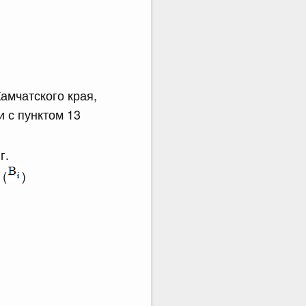
амчатского края,
 с пунктом 13
г.
 (
)