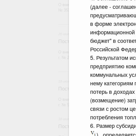
О внесении изменения в постановление П
(далее - соглаше
№ 353
предусматривающ
в форме электрон
20 и
информационной 
20 июля 2026
бюджет" в соотве
Постановление Правительства Рос
Российской Феде
О внесении изменений в постановление П
5. Результатом и
г. № 2148
предприятию комм
18
коммунальных усл
нему категориям 
18 июля 2026
Постановление Правительства Рос
потерь в доходах
(возмещение) зат
О внесении изменений в постановление П
г. № 555
связи с ростом ц
потребления топл
18 июля 2026
6. Размер субсиди
Постановление Правительства Рос
) , определяет