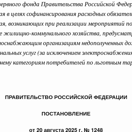
езервного фонда Правительства Российской Фед
я в целях софинансирования расходных обязате
ая, возникающих при реализации мероприятий п
ре жилищно-коммунального хозяйства, предусма
 справками к ним
Поиск по всем докумен
лоснабжающим организациям недополученных дохо
нальных услуг (за исключением электроснабжения
Номер
 нему категориям потребителей по льготным т
Дата подпи
ПРАВИТЕЛЬСТВО РОССИЙСКОЙ ФЕДЕРАЦИИ
ПОСТАНОВЛЕНИЕ
 июля, пятница
от 20 августа 2025 г. № 1248