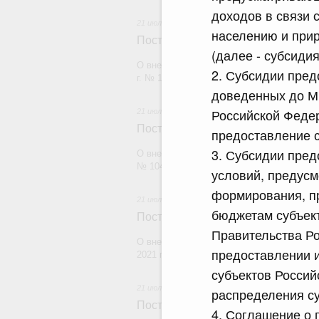
доходов в связи 
21 июля 2026
населению и при
Постановление Правительства Рос
(далее - субсидия
О внесении изменений в постановление П
2. Субсидии пред
г. № 1880
доведенных до М
Российской Феде
21 июля 2026
Постановление Правительства Рос
предоставление с
3. Субсидии пре
О внесении изменений в постановление П
№ 1049
условий, предусм
формирования, п
21 июля 2026
бюджетам субъек
Постановление Правительства Рос
Правительства Ро
О внесении изменений в постановление П
предоставлении 
2021 г. № 1661
субъектов Россий
21 июля 2026
распределения су
Постановление Правительства Рос
4. Соглашение о 