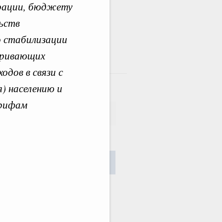
ерации, бюджету
льств
о стабилизации
тривающих
там
дов в связи с
) населению и
арифам
сания
Найти