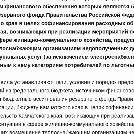
м финансового обеспечения которых являются
равительства Российской Федерации от 28 марта 2026 г.
езервного фонда Правительства Российской Фед
го края в целях софинансирования расходных об
рая, возникающих при реализации мероприятий п
сийской Федерации от 22.07.2026 г. № 925
сфере жилищно-коммунального хозяйства, преду
 Правительства Российской Федерации
лоснабжающим организациям недополученных до
унальных услуг (за исключением электроснабжен
ным к нему категориям потребителей по льготн
сийской Федерации от 22.07.2026 г. № 922
законодательства Российской Федерации в сфере
вила устанавливают цели, условия и порядок предо
ий из федерального бюджета, источником финансово
 июля, вторник
я бюджетные ассигнования резервного фонда Прави
ации, бюджету Камчатского края в целях софинанс
сийской Федерации от 21.07.2026 г. № 917
ельств Камчатского края, возникающих при реализа
ситуации в сфере жилищно-коммунального хозяйства
равительства Российской Федерации от 27 октября 2021
их возмещение теплоснабжающим организациям н