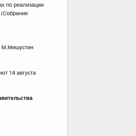
ах по реализации
" (Собрание
.Мишустин
от 14 августа
авительства