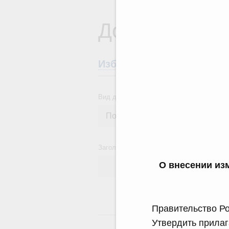
Документы
Избранные документы со
Вид документа
Заголовок или текст документа
О внесении из
Правительство Ро
24
Утвердить прилаг