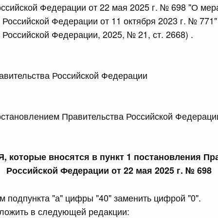
ссийской Федерации от 22 мая 2025 г. № 698 "О мер
сийской Федерации от 24.07.2026 г. № 933
 Российской Федерации от 11 октября 2023 г. № 771
четной процентной ставки размещения средств резерва
Российской Федерации, 2025, № 21, ст. 2668) .
ования Российской Федерации по обязательному
3 июля, четверг
 Правительства Российской Федерации М
сийской Федерации от 23.07.2026 г. № 927
ановлением Правительства Российской Федерации
 внесении изменений в Соглашение о единых принципах и
й (изделий медицинского назначения и медицинской
еского союза от 23 декабря 2014 года
 которые вносятся в пункт 1 постановления Пр
сийской Федерации от 23.07.2026 г. № 926
Российской Федерации от 22 мая 2025 г. № 698
 между Правительством Российской Федерации и
менной трудовой деятельности граждан одного
м подпункта "а" цифры "40" заменить цифрой "0".
арства
изложить в следующей редакции: