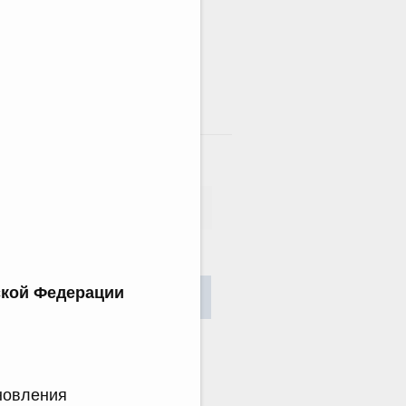
там
сания
ской Федерации
Найти
ановления