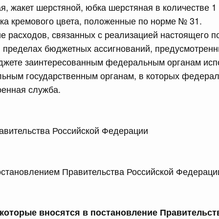
я, жакет шерстяной, юбка шерстяная в количестве 1
равительства Российской Федерации от 28 марта 2026 г.
ка кремового цвета, положенные по норме № 31.
е расходов, связанных с реализацией настоящего п
в пределах бюджетных ассигнований, предусмотренн
сийской Федерации от 22.07.2026 г. № 925
жете заинтересованным федеральным органам исп
льным государственным органам, в которых федера
 Правительства Российской Федерации
оенная служба.
сийской Федерации от 22.07.2026 г. № 922
законодательства Российской Федерации в сфере
 Правительства Российской Федерации М
 июля, вторник
ановлением Правительства Российской Федераци
сийской Федерации от 21.07.2026 г. № 917
равительства Российской Федерации от 27 октября 2021
оторые вносятся в постановление Правительст