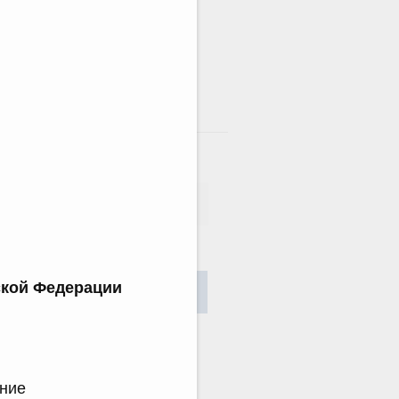
там
сания
ской Федерации
Найти
ение