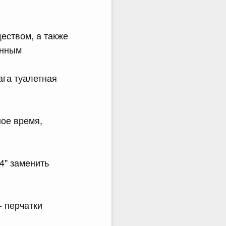
еством, а также
анным
ага туалетная
ое время,
4" заменить
- перчатки