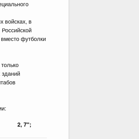
ециального
 войсках, в
 Российской
 вместо футболки
 только
 зданий
штабов
ии:
2, 7";