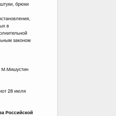
 штуки, брюки
остановления,
ых в
олнительной
льным законом
.Мишустин
иот 28 июля
ва Российской