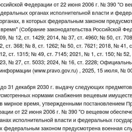
ссийской Федерации от 22 июня 2006 г. № 390 "О в
сийской Федерации от 24.07.2026 г. № 933
едеральных органах исполнительной власти и феде
четной процентной ставки размещения средств резерва
органах, в которых федеральным законом предусмо
ования Российской Федерации по обязательному
 время" (Собрание законодательства Российской Фед
09, № 12, ст. 1429; 2014, № 37, ст. 4960; № 50, ст. 70
3 июля, четверг
2, ст. 368; № 8, ст. 1262; № 50, ст. 7621; 2018, № 41, 
12, ст. 1315; № 49, ст. 7145; 2021, № 1, ст. 150; № 52,
сийской Федерации от 23.07.2026 г. № 927
023, № 27, ст. 5033; 2024, № 16, ст. 2228; Официальн
информации (www.pravo.gov.ru) , 2025, 15 июля, № 
 внесении изменений в Соглашение о единых принципах и
й (изделий медицинского назначения и медицинской
еского союза от 23 декабря 2014 года
 до 31 декабря 2030 г. выдачу следующих предмето
усмотренных нормами снабжения вещевым имущест
сийской Федерации от 23.07.2026 г. № 926
в мирное время, утвержденными постановлением П
ации от 22 июня 2006 г. № 390 "О вещевом обеспеч
 между Правительством Российской Федерации и
менной трудовой деятельности граждан одного
анах исполнительной власти и федеральных госуда
арства
ых федеральным законом предусмотрена военная слу