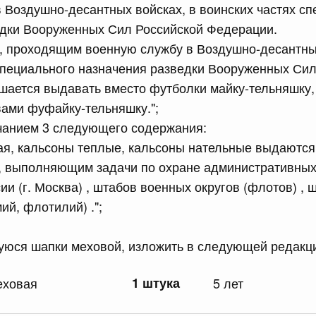
рактов
 Воздушно-десантных войсках, в воинских частях сп
едки Вооруженных Сил Российской Федерации.
 проходящим военную службу в Воздушно-десантных
сийской Федерации от 18.07.2026 г. № 909
специального назначения разведки Вооруженных Сил
Правительства Российской Федерации от 17 февраля
шается выдавать вместо футболки майку-тельняшку,
ами фуфайку-тельняшку.";
чанием 3 следующего содержания:
сийской Федерации от 18.07.2026 г. № 908
ая, кальсоны теплые, кальсоны нательные выдаются
 выполняющим задачи по охране административных
стным детективом Федеральной службы войск
ции (территориального органа), предоставившей
и (г. Москва) , штабов военных округов (флотов) , 
ктивной деятельности, о заключении договора на
ий, флотилий) .";
оказания сыскных услуг
уюся шапки меховой, изложить в следующей редакц
сийской Федерации от 18.07.2026 г. № 910
 Правительства Российской Федерации
еховая
1 штука
5 лет
1