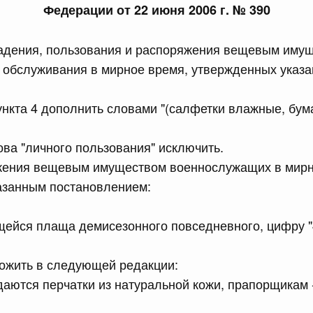
Федерации от 22 июня 2006 г. № 390
сийской Федерации от 21.07.2026 г. № 916
адения, пользования и распоряжения вещевым имущ
равительства Российской Федерации от 25 ноября 2025
о обслуживания в мирное время, утвержденных указ
ункта 4 дополнить словами "(салфетки влажные, бум
сийской Федерации от 21.07.2026 г. № 918
лова "личного пользования" исключить.
равительства Российской Федерации от 29 июня 2021 г.
бжения вещевым имуществом военнослужащих в мирн
азанным постановлением:
сийской Федерации от 21.07.2026 г. № 920
щейся плаща демисезонного повседневного, цифру "
равительства Российской Федерации от 30 сентября
ложить в следующей редакции:
аются перчатки из натуральной кожи, прапорщикам 
сийской Федерации от 21.07.2026 г. № 919