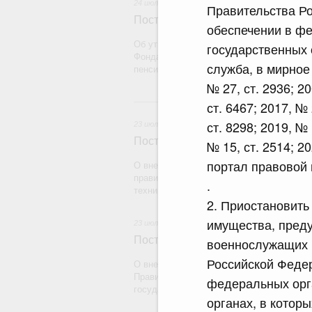
24 июля 2026
Правительства Ро
Постановление Правительства Рос
обеспечении в ф
Об утверждении Правил определения рас
государственных 
Фонда пенсионного и социального страх
служба, в мирное
пенсионному страхованию
№ 27, ст. 2936; 20
2
ст. 6467; 2017, № 
ст. 8298; 2019, № 
23 июля 2026
Постановление Правительства Рос
№ 15, ст. 2514; 2
портал правовой 
О внесении на ратификацию Протокола о
правилах обращения медицинских издели
.
техники) в рамках Евразийского экономич
2. Приостановить
имущества, пред
23 июля 2026
Постановление Правительства Рос
военнослужащих 
Российской Федер
О внесении на ратификацию Соглашения
Правительством Республики Индии о вре
федеральных орг
государства на территории другого госуд
органах, в котор