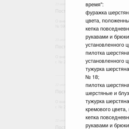
время":
23 июля 2026
фуражка шерстяна
Постановление Правительства Рос
цвета, положенны
О внесении изменений в постановление П
№ 590
кепка повседневн
рукавами и брюки
23 июля 2026
установленного ц
Постановление Правительства Рос
пилотка шерстяна
О внесении изменений в постановление П
установленного ц
г. № 2439
тужурка шерстяна
2
№ 18;
пилотка шерстяна
22 июля 2026
шерстяные и блуз
Постановление Правительства Рос
тужурка шерстяна
О внесении изменений в постановление П
г. № 2177
кремового цвета,
кепка повседневн
22 июля 2026
рукавами и брюки
Постановление Правительства Рос