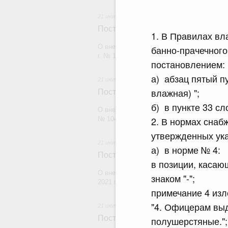
21 июля 2026
Постановление Правительства Рос
1. В Правилах вл
О внесении изменений в постановление П
банно-прачечног
г. № 1880
постановлением:
а) абзац пятый п
21 июля 2026
влажная) ";
Постановление Правительства Рос
б) в пункте 33 с
О внесении изменений в постановление П
2. В нормах сна
№ 1049
утвержденных ук
21 июля 2026
а) в норме № 4:
Постановление Правительства Рос
в позиции, касаю
О внесении изменений в постановление П
знаком "-";
2021 г. № 1661
примечание 4 из
"4. Офицерам выд
21 июля 2026
Постановление Правительства Рос
полушерстяные.";