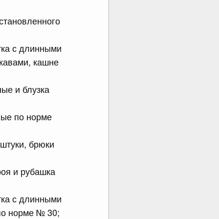
установленного
тка с длинными
кавами, кашне
ые и блузка
ные по норме
 штуки, брюки
роя и рубашка
тка с длинными
по норме № 30;