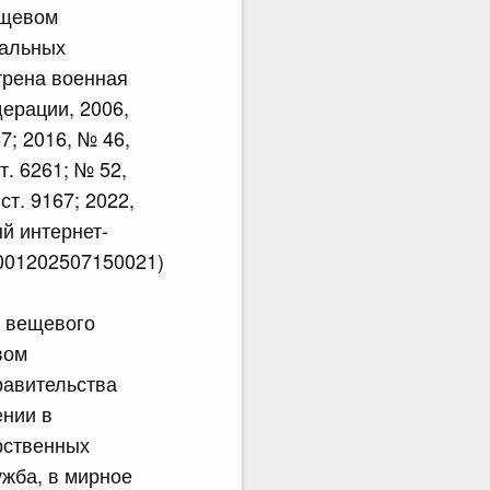
ещевом
ральных
трена военная
ерации, 2006,
87; 2016, № 46,
ст. 6261; № 52,
 ст. 9167; 2022,
ый интернет-
0001202507150021)
в вещевого
вом
равительства
ении в
рственных
жба, в мирное