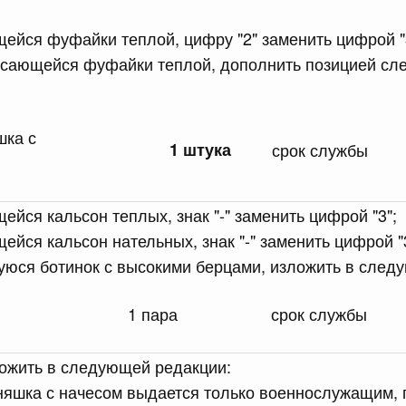
равительства Российской Федерации от 12 марта 2022 г.
щейся фуфайки теплой, цифру "2" заменить цифрой "
касающейся фуфайки теплой, дополнить позицией с
юля, понедельник
сийской Федерации от 20.07.2026 г. № 915
шка с
1 штука
срок службы
равительства Российской Федерации от 1 декабря 2021
ейся кальсон теплых, знак "-" заменить цифрой "3";
 июля, суббота
ейся кальсон нательных, знак "-" заменить цифрой "
юся ботинок с высокими берцами, изложить в след
сийской Федерации от 18.07.2026 г. № 906
равительства Российской Федерации от 27 апреля 2024
1 пара
срок службы
ложить в следующей редакции:
сийской Федерации от 18.07.2026 г. № 904
ьняшка с начесом выдается только военнослужащим,