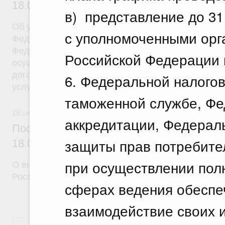
18.07.2026 г. № 908
в) представление до 31 
Об утверждении Правил уведомления частным д
с уполномоченными орг
Федеральной службы войск национальной гварди
Федерации (территориального органа), предоста
Российской Федерации 
осуществление частной детективной деятельност
договора на оказание сыскных услуг и об оконча
6. Федеральной налого
услуг
таможенной службе, Фе
18 июля 2026
аккредитации, Федерал
Постановление Правительства Российск
защиты прав потребите
18.07.2026 г. № 910
при осуществлении пол
О внесении изменений в некоторые акты Правите
Российской Федерации
сферах ведения обесп
взаимодействие своих 