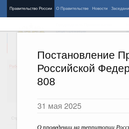
Правительство России
О Правительстве
Новости
Заседан
Председатель Правительства
М
Вице-премьеры
М
Постановление П
Российской Федер
Демография
Занято
Работа Правительства
Здоровье
Технол
Образование
Эконом
808
Культура
Финан
Общество
Социал
Государство
31 мая 2025
Стратегии
Государственные программы
Национальн
О проведении на территории Росс