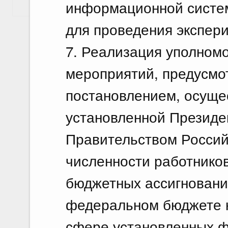
информационной систем
Показать еще
для проведения экспер
7. Реализация уполном
мероприятий, предусм
постановлением, осуще
установленной Президе
Правительством Россий
численности работнико
бюджетных ассигновани
федеральном бюджете н
сфере установленных ф