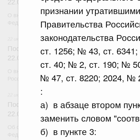
22.07.2026 г. № 924
признании утратившими
О внесении изменения в постановление Правител
Правительства Российс
Федерации от 28 марта 2026 г. № 329
законодательства Росси
22 июля 2026
ст. 1256; № 43, ст. 6341;
Постановление Правительства Российск
22.07.2026 г. № 925
ст. 40; № 2, ст. 190; № 5
О внесении изменений в некоторые акты Правите
№ 47, ст. 8220; 2024, № 2
Российской Федерации
:
22 июля 2026
а) в абзаце втором пунк
Постановление Правительства Российск
22.07.2026 г. № 922
заменить словом "соотв
Об особенностях применения положений законод
б) в пункте 3:
Федерации в сфере водоснабжения и водоотвед