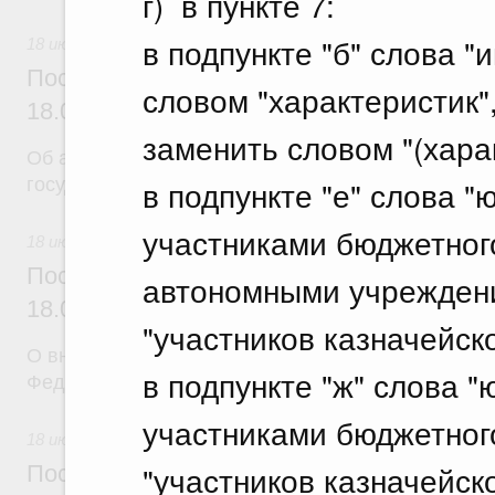
г) в пункте 7:
в подпункте "б" слова "
18 июля 2026
Постановление Правительства Российск
словом "характеристик",
18.07.2026 г. № 904
заменить словом "(харак
Об авансировании
в подпункте "е" слова 
государственных контрактов
участниками бюджетног
18 июля 2026
Постановление Правительства Российск
автономными учрежден
18.07.2026 г. № 909
"участников казначейск
О внесении изменения в постановление Правител
в подпункте "ж" слова 
Федерации от 17 февраля 2024 г. № 179
участниками бюджетног
18 июля 2026
"участников казначейск
Постановление Правительства Российск