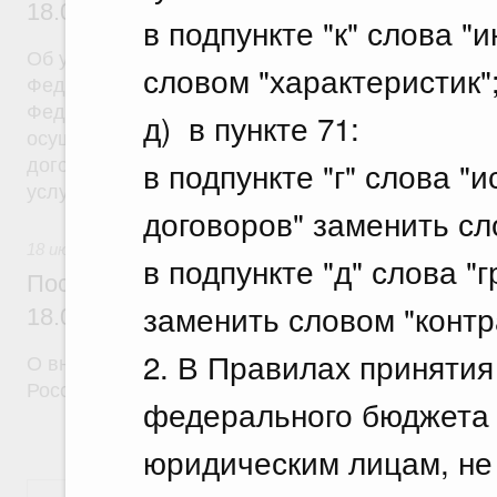
18.07.2026 г. № 908
в подпункте "к" слова "
Об утверждении Правил уведомления частным д
словом "характеристик"
Федеральной службы войск национальной гварди
Федерации (территориального органа), предоста
д) в пункте 71:
осуществление частной детективной деятельност
в подпункте "г" слова 
договора на оказание сыскных услуг и об оконча
услуг
договоров" заменить сл
18 июля 2026
в подпункте "д" слова 
Постановление Правительства Российск
заменить словом "контр
18.07.2026 г. № 910
2. В Правилах принятия
О внесении изменений в некоторые акты Правите
Российской Федерации
федерального бюджета
юридическим лицам, н