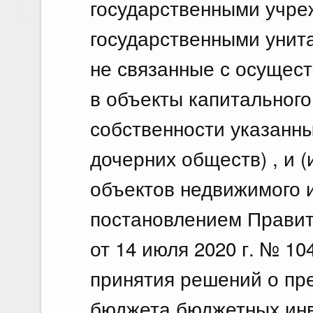
государственными учр
Показать еще
государственными унит
не связанные с осущес
в объекты капитального
собственности указанны
дочерних обществ) , и 
объектов недвижимого 
постановлением Правит
от 14 июля 2020 г. № 1
принятия решений о пр
бюджета бюджетных ин