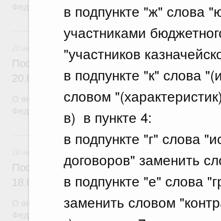
в подпункте "ж" слова 
Федерации от 12 марта 2022 г. № 353
участниками бюджетног
20 июля, понедельник
"участников казначейск
20 июля 2026
Постановление Правительства Российск
в подпункте "к" слова "
20.07.2026 г. № 915
словом "(характеристик)
О внесении изменений в постановление Правител
Федерации от 1 декабря 2021 г. № 2148
в) в пункте 4:
в подпункте "г" слова 
18 июля, суббота
18 июля 2026
договоров" заменить сл
Постановление Правительства Российск
в подпункте "е" слова 
18.07.2026 г. № 906
заменить словом "контр
О внесении изменений в постановление Правител
Федерации от 27 апреля 2024 г. № 555