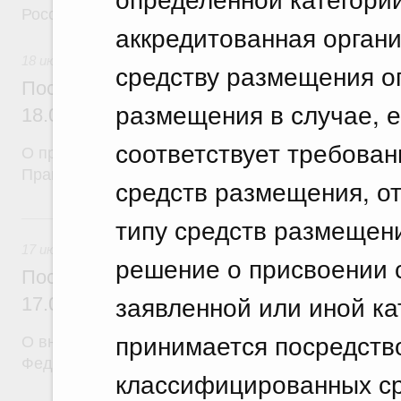
Российской Федерации
аккредитованная органи
18 июля 2026
средству размещения о
Постановление Правительства Российск
размещения в случае, 
18.07.2026 г. № 912
соответствует требован
О признании утратившими силу некоторых актов
Правительства Российской Федерации
средств размещения, о
17 июля, пятница
типу средств размещен
17 июля 2026
решение о присвоении 
Постановление Правительства Российск
заявленной или иной к
17.07.2026 г. № 903
принимается посредств
О внесении изменений в постановление Правител
Федерации от 5 сентября 2025 г. № 1380
классифицированных ср