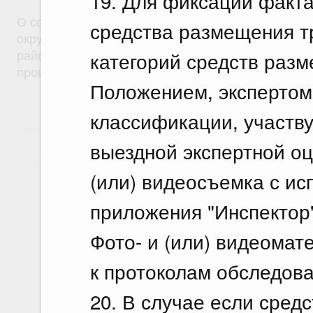
19. Для фиксации факта
О создании на территориях муниципальных образ
средства размещения т
округ город Саяногорск Республики Хакасия и Б
категорий средств раз
район Республики Хакасия особой экономическо
производственного типа
Положением, экспертом 
классификации, участв
выездной экспертной оц
Показать еще
(или) видеосъемка с и
приложения "Инспектор"
Фото- и (или) видеома
к протоколам обследов
20. В случае если сре