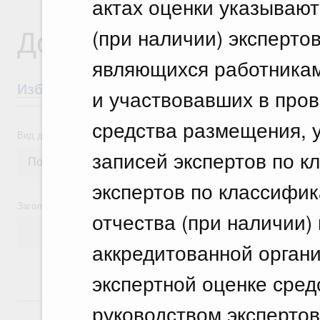
актах оценки указывают
Документы
(при наличии) эксперто
являющихся работникам
Избранные документы со справками к ни
и участвовавших в пров
средства размещения, 
Вид документа
записей экспертов по к
экспертов по классифик
Заголовок или текст документа
отчества (при наличии)
аккредитованной органи
экспертной оценке сре
18 июля, суббота
руководством экспертов