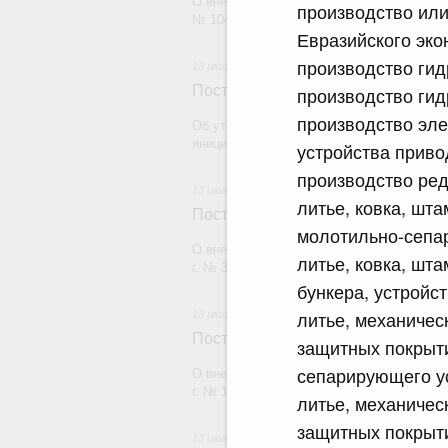
О внесении изменений в постановление П
производство или
№ 1045
Евразийского эко
производство гид
13 июля 2026
Постановление Правительства Рос
производство гид
производство эле
Об утверждении Правил проведения Феде
инициирования взаимосогласительной п
устройства приво
производство ред
13 июля 2026
литье, ковка, шт
Постановление Правительства Рос
молотильно-сепар
О внесении изменений в постановление П
литье, ковка, шт
г. № 317
бункера, устройст
литье, механичес
13 июля 2026
Постановление Правительства Рос
защитных покрыти
сепарирующего ус
О внесении изменений в постановление П
г. № 1454-47
литье, механичес
защитных покрыт
13 июля 2026