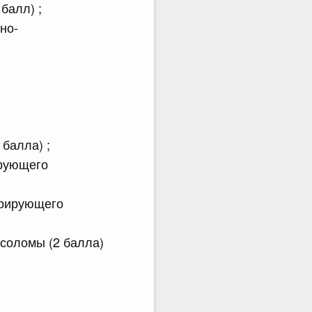
балл) ;
но-
балла) ;
ирующего
арирующего
соломы (2 балла)