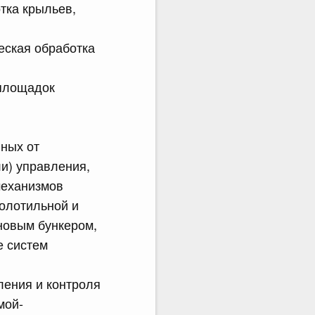
тка крыльев,
еская обработка
 площадок
ных от
ли) управления,
механизмов
олотильной и
новым бункером,
е систем
ления и контроля
мой-