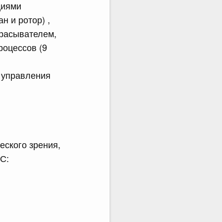
циями
 и ротор) ,
брасывателем,
роцессов (9
 управления
еского зрения,
С: