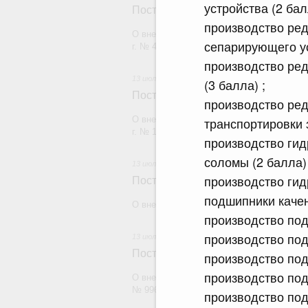
устройства (2 бал
Постановление Правительства Рос
производство ред
О внесении изменений в постановление П
сепарирующего ус
г. № 47
производство ред
13 июля 2026
(3 балла) ;
Постановление Правительства Рос
производство ред
О внесении изменений в постановление П
транспортировки 
г. № 1144
производство гид
соломы (2 балла) 
13 июля 2026
производство гид
Постановление Правительства Рос
подшипники каче
О внесении изменений в некоторые акты
производство под
производство под
13 июля 2026
Постановление Правительства Рос
производство под
производство под
О внесении изменений в постановление П
№ 996
производство под