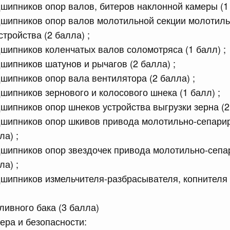
шипников опор валов, битеров наклонной камеры (1 
дшипников опор валов молотильной секции молотиль
сийской Федерации от 13.07.2026 г. № 878
тройства (2 балла) ;
равительства Российской Федерации от 30 июня 2021 г.
шипников коленчатых валов соломотряса (1 балл) ;
шипников шатунов и рычагов (2 балла) ;
шипников опор вала вентилятора (2 балла) ;
сийской Федерации от 13.07.2026 г. № 886
шипников зернового и колосового шнека (1 балл) ;
шипников опор шнеков устройства выгрузки зерна (2 
равительства Российской Федерации от 10 октября 2020
дшипников опор шкивов привода молотильно-сепар
ла) ;
дшипников опор звездочек привода молотильно-сеп
сийской Федерации от 13.07.2026 г. № 885
ла) ;
равительства Российской Федерации от 14 ноября 2023
шипников измельчителя-разбрасывателя, копнителя 
 июля, пятница
ливного бака (3 балла)
ера и безопасности: