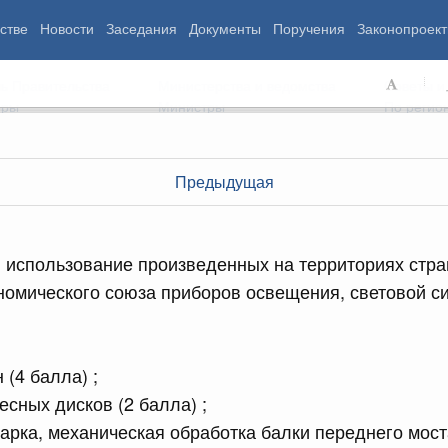
стве
Новости
Заседания
Документы
Поручения
Законопроект
ь Правительства
Министерства и ведомства
Советы и
еры
Министры
По регио
Предыдущая
мография
Занятость и труд
Экология
ровье
Технологическое развитие
Жильё и горо
 использование произведенных на территориях стра
азование
Экономика. Регулирование
Транспорт и с
номического союза приборов освещения, световой си
ьтура
Финансы
Энергетика
щество
Социальные услуги
Промышленно
ударство
Сельское хоз
 (4 балла) ;
есных дисков (2 балла) ;
ограммы
Национальные проекты
варка, механическая обработка балки переднего моста