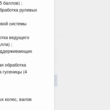
5 баллов) ;
обработка рулевых
овой системы
там
ботка ведущего
лла) ;
 поддерживающих
ая обработка
а гусеницы (4
сания
Найти
х колес, валов