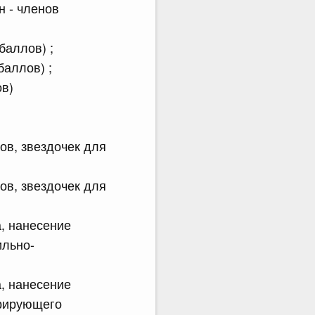
н - членов
баллов) ;
баллов) ;
лов)
ов, звездочек для
ов, звездочек для
а, нанесение
ильно-
а, нанесение
арирующего