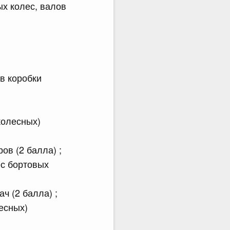
х колес, валов
в коробки
колесных)
ов (2 балла) ;
ес бортовых
ч (2 балла) ;
есных)