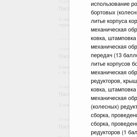
14 июля 2026
использование ро
Постановление Правительства Рос
бортовых (колесны
литье корпуса кор
О некоторых вопросах отчуждения имуще
территорий"
механическая обр
ковка, штамповка 
13 и
механическая обр
13 июля 2026
передач (13 балло
Постановление Правительства Рос
литье корпусов б
О внесении изменений в постановление П
механическая обр
г. № 1875
редукторов, крыше
13 июля 2026
ковка, штамповка 
Постановление Правительства Рос
механическая обр
(колесных) редукт
О внесении изменений в некоторые акты
сборка, проведен
13 июля 2026
сборка, проведен
Постановление Правительства Рос
редукторов (1 бал