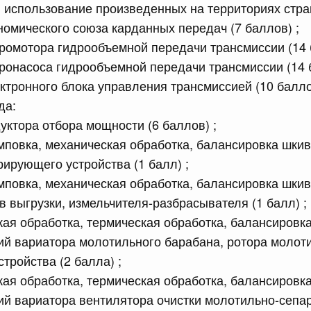
равительства Российской Федерации от 28 июня 2023 г.
 использование произведенных на территориях стра
номического союза карданных передач (7 баллов) ;
ромотора гидрообъемной передачи трансмиссии (14 
сийской Федерации от 13.07.2026 г. № 875
ронасоса гидрообъемной передачи трансмиссии (14 
ктронного блока управления трансмиссией (10 бал
ральным казначейством контрольного мониторинга и
роцедуры
да:
уктора отбора мощности (6 баллов) ;
амповка, механическая обработка, балансировка шкив
сийской Федерации от 13.07.2026 г. № 876
ирующего устройства (1 балл) ;
равительства Российской Федерации от 15 апреля 2014
амповка, механическая обработка, балансировка шкив
в выгрузки, измельчителя-разбрасывателя (1 балл) ;
кая обработка, термическая обработка, балансировк
сийской Федерации от 13.07.2026 г. № 883
й вариатора молотильного барабана, ротора молот
тройства (2 балла) ;
равительства Российской Федерации от 6 сентября 2023
кая обработка, термическая обработка, балансировк
ий вариатора вентилятора очистки молотильно-сеп