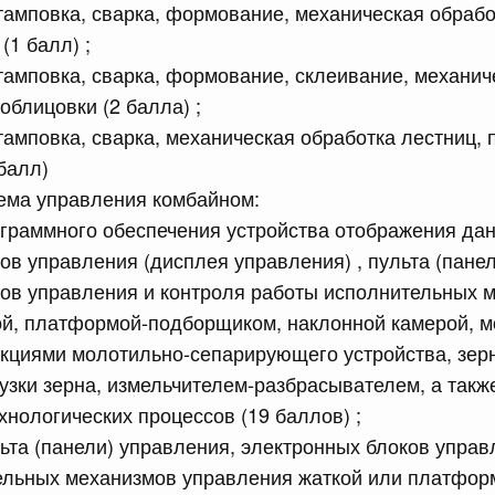
сийской Федерации от 10.07.2026 г. № 867
штамповка, сварка, формование, механическая обрабо
(1 балл) ;
равительства Российской Федерации от 12 марта 2022 г.
штамповка, сварка, формование, склеивание, механич
облицовки (2 балла) ;
штамповка, сварка, механическая обработка лестниц,
сийской Федерации от 10.07.2026 г. № 868
 балл)
х актов Правительства Российской Федерации
ема управления комбайном:
граммного обеспечения устройства отображения дан
сийской Федерации от 10.07.2026 г. № 871
ов управления (дисплея управления) , пульта (пане
ков управления и контроля работы исполнительных 
ным оперативно-служебным транспортным средствам
ти для перевозки лиц, находящихся под стражей
ой, платформой-подборщиком, наклонной камерой, м
кциями молотильно-сепарирующего устройства, зер
узки зерна, измельчителем-разбрасывателем, а такж
сийской Федерации от 10.07.2026 г. № 869
хнологических процессов (19 баллов) ;
ракта
ьта (панели) управления, электронных блоков управ
ельных механизмов управления жаткой или платфор