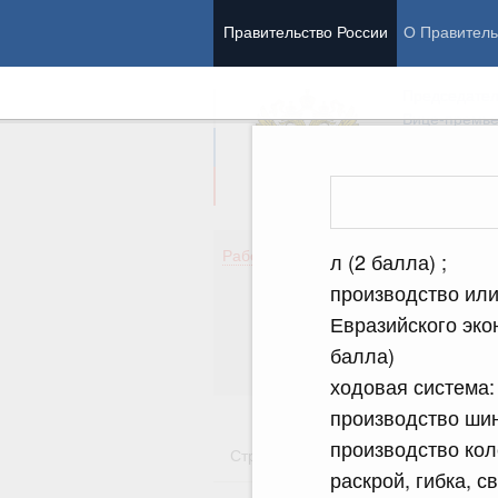
Правительство России
О Правитель
Председател
Вице-премь
Де
Работа Правительства
л (2 балла) ;
Здо
производство или
Обр
Евразийского эко
Кул
Об
балла)
Гос
ходовая система:
производство шин
производство кол
Стратегии
Государственные пр
раскрой, гибка, с