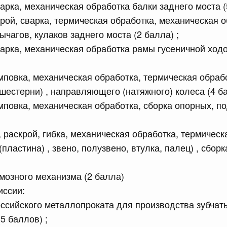
варка, механическая обработка балки заднего моста (
скрой, сварка, термическая обработка, механическая 
ычагов, кулаков заднего моста (2 балла) ;
сварка, механическая обработка рамы гусеничной ход
 справками к ним
Поиск по всем докумен
амповка, механическая обработка, термическая обра
шестерни) , направляющего (натяжного) колеса (4 ба
Номер
амповка, механическая обработка, сборка опорных,
, раскрой, гибка, механическая обработка, термическ
пластина) , звено, полузвено, втулка, палец) , сборк
Дата подпи
рмозного механизма (2 балла)
иссии:
ссийского металлопроката для производства зубчаты
 июля, вторник
5 баллов) ;