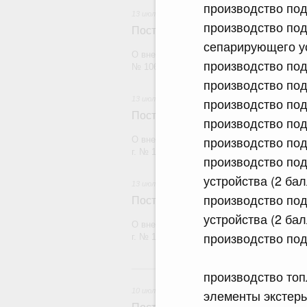
производство под
13 июля 2026
производство по
Постановление Правительства Рос
сепарирующего ус
О внесении изменений в постановление П
производство под
№ 1065
производство под
13 июля 2026
производство под
Постановление Правительства Рос
производство под
производство под
О внесении изменений в постановление П
г. № 1653
производство по
устройства (2 бал
13 июля 2026
производство по
Постановление Правительства Рос
устройства (2 бал
О внесении изменений в постановление П
производство под
г. № 1910
10
производство топ
10 июля 2026
элементы экстерь