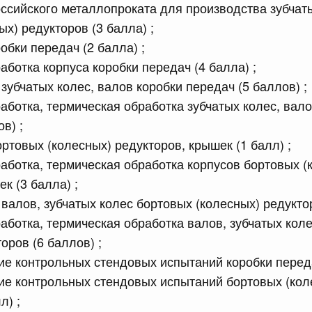
ссийского металлопроката для производства зубчаты
сийской Федерации от 14.07.2026 г. № 887
х) редукторов (3 балла) ;
обки передач (2 балла) ;
ства публично-правовой компании "Фонд развития
аботка корпуса коробки передач (4 балла) ;
зубчатых колес, валов коробки передач (5 баллов) ;
юля, понедельник
аботка, термическая обработка зубчатых колес, вало
в) ;
сийской Федерации от 13.07.2026 г. № 881
ортовых (колесных) редукторов, крышек (1 балл) ;
равительства Российской Федерации от 23 декабря 2024
аботка, термическая обработка корпусов бортовых (
к (3 балла) ;
валов, зубчатых колес бортовых (колесных) редуктор
сийской Федерации от 13.07.2026 г. № 880
аботка, термическая обработка валов, зубчатых кол
оров (6 баллов) ;
 Правительства Российской Федерации
ие контрольных стендовых испытаний коробки переда
ие контрольных стендовых испытаний бортовых (кол
сийской Федерации от 13.07.2026 г. № 879
л) ;