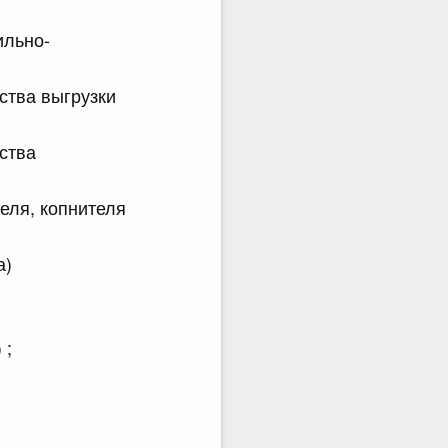
ильно-
ства выгрузки
ства
еля, копнителя
ла)
 ;