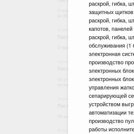
Постановление Правительства Рос
раскрой, гибка, 
защитных щитков 
О внесении изменений в постановление П
№ 353
раскрой, гибка, 
капотов, панелей 
10 июля 2026
раскрой, гибка, 
Постановление Правительства Рос
обслуживания (1
О признании утратившими силу некоторы
электронная сист
производство про
10 июля 2026
Постановление Правительства Рос
электронных блок
электронных бло
Об утверждении требований к специаль
органов федеральной службы безопаснос
управления жатк
сепарирующей се
10 июля 2026
устройством выгр
Постановление Правительства Рос
автоматизации те
Об авансировании государственного конт
производство пул
работы исполнит
10 июля 2026