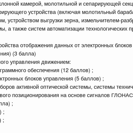
клонной камерой, молотильной и сепарирующей сек
сийской Федерации от 10.07.2026 г. № 873
ирующего устройства (включая молотильный барабан
между Российской Федерацией и Республикой Абхазия о
м, устройством выгрузки зерна, измельчителем-раз
 программы социально-экономического развития
ы, а также систем автоматизации технологических п
ройства отображения данных от электронных блоков
сийской Федерации от 10.07.2026 г. № 870
ния) (3 балла)
равительства Российской Федерации от 30 апреля 2009
ного управления движением:
3
граммного обеспечения (12 баллов) ;
ктронных блоков управления (5 баллов) ;
боров активной оптической системы, системы технич
Показать еще
ового позиционирования на основе сигналов ГЛОНАС
ла) ;
 ;
 ;
)