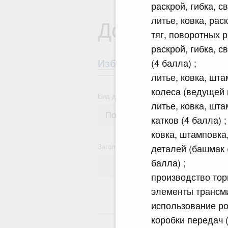
раскрой, гибка, с
литье, ковка, ра
Документы
тяг, поворотных р
раскрой, гибка, 
(4 балла) ;
Избранные документы со
литье, ковка, шт
колеса (ведущей 
Вид документа
литье, ковка, шт
катков (4 балла) ;
ковка, штамповка
Заголовок или текст документа
деталей (башмак (
балла) ;
производство то
элементы трансм
использование ро
14
коробки передач (