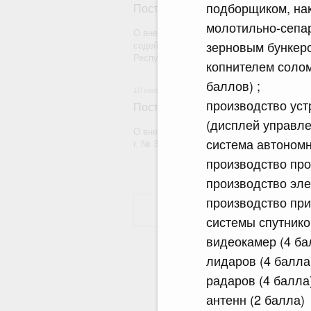
подборщиком, на
Постановление Правительства Рос
молотильно-сепар
О внесении на ратификацию Соглашения 
зерновым бункеро
содействии реализации Государственной
Республики Абхазия на 2026 - 2030 годы
копнителем солом
баллов) ;
10 июля 2026
производство уст
Постановление Правительства Рос
(дисплей управле
О внесении изменений в постановление П
система автоном
г. № 372
производство про
производство эле
производство при
системы спутник
видеокамер (4 бал
лидаров (4 балла)
радаров (4 балла)
антенн (2 балла