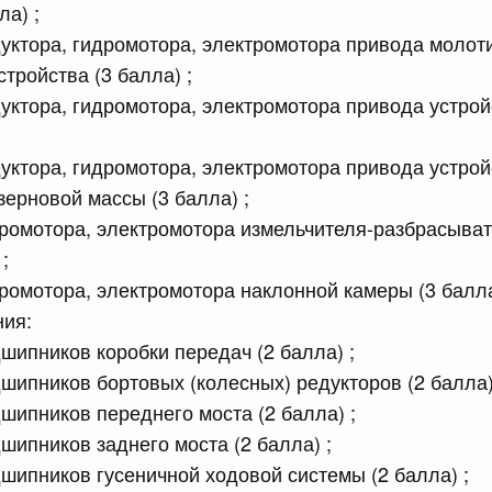
ла) ;
сийской Федерации от 13.07.2026 г. № 874
уктора, гидромотора, электромотора привода молот
равительства Российской Федерации от 19 января 1998
тройства (3 балла) ;
уктора, гидромотора, электромотора привода устрой
сийской Федерации от 13.07.2026 г. № 884
уктора, гидромотора, электромотора привода устрой
равительства Российской Федерации от 24 августа 2024
зерновой массы (3 балла) ;
ромотора, электромотора измельчителя-разбрасыват
;
ромотора, электромотора наклонной камеры (3 бал
сийской Федерации от 13.07.2026 г. № 882
ния:
 Правительства Российской Федерации
шипников коробки передач (2 балла) ;
шипников бортовых (колесных) редукторов (2 балла)
сийской Федерации от 13.07.2026 г. № 877
шипников переднего моста (2 балла) ;
шипников заднего моста (2 балла) ;
равительства Российской Федерации от 25 июня 2021 г.
шипников гусеничной ходовой системы (2 балла) ;