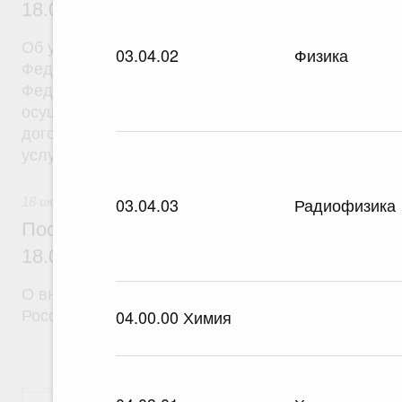
18.07.2026 г. № 908
Об утверждении Правил уведомления частным д
03.04.02
Физика
Федеральной службы войск национальной гварди
Федерации (территориального органа), предоста
осуществление частной детективной деятельност
договора на оказание сыскных услуг и об оконча
услуг
03.04.03
Радиофизика
18 июля 2026
Постановление Правительства Российск
18.07.2026 г. № 910
О внесении изменений в некоторые акты Правите
04.00.00 Химия
Российской Федерации