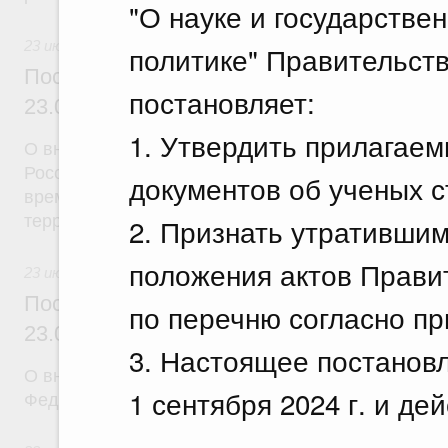
"О науке и государстве
23 июля 2026
политике" Правительст
Постановление Правительства Российск
постановляет:
23.07.2026 г. № 926
1. Утвердить прилагае
О внесении на ратификацию Соглашения между 
Российской Федерации и Правительством Респуб
документов об ученых с
временной трудовой деятельности граждан одног
территории другого государства
2. Признать утратившим
положения актов Прави
23 июля 2026
Постановление Правительства Российск
по перечню согласно п
23.07.2026 г. № 928
3. Настоящее постановл
О внесении изменений в постановление Правител
1 сентября 2024 г. и дей
Федерации от 20 июля 2011 г. № 590