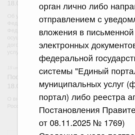
18.07.2026 г. № 908
орган лично либо напр
отправлением с уведом
Об утверждении Правил уведомления частным д
Федеральной службы войск национальной гварди
вложения в письменной
Федерации (территориального органа), предоста
осуществление частной детективной деятельност
электронных документо
договора на оказание сыскных услуг и об оконча
услуг
федеральной государс
системы "Единый порта
18 июля 2026
Постановление Правительства Российск
муниципальных услуг (ф
18.07.2026 г. № 910
портал) либо реестра а
О внесении изменений в некоторые акты Правите
Российской Федерации
Постановления Правите
от 08.11.2025 № 1769)