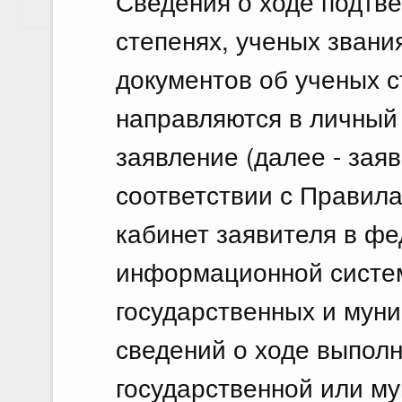
Сведения о ходе подтв
Показать еще
степенях, ученых звани
документов об ученых с
направляются в личный
заявление (далее - заяв
соответствии с Правил
кабинет заявителя в ф
информационной систе
государственных и муни
сведений о ходе выпол
государственной или му