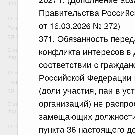
процедуры
Правительства Российс
13 июля 2026
от 16.03.2026 № 272)
Постановление Правительства Российск
371. Обязанность пере
13.07.2026 г. № 876
конфликта интересов в
О внесении изменений в постановление Правител
Федерации от 15 апреля 2014 г. № 317
соответствии с граждан
13 июля 2026
Российской Федерации
Постановление Правительства Российск
(доли участия, паи в ус
13.07.2026 г. № 883
организаций) не распро
О внесении изменений в постановление Правител
Федерации от 6 сентября 2023 г. № 1454-47
замещающих должности,
пункта 36 настоящего д
13 июля 2026