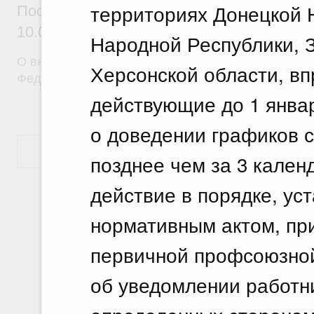
территориях Донецкой 
Постановление Правительства Российск
10.07.2026 г. № 870
Народной Республики, 
О внесении изменений в постановление Правител
Херсонской области, в
Федерации от 30 апреля 2009 г. № 372
действующие до 1 январ
о доведении графиков с
Показать еще
позднее чем за 3 кален
действие в порядке, у
нормативным актом, пр
первичной профсоюзной
об уведомлении работн