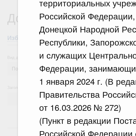
территориальных учреж
Документы
Российской Федерации,
Донецкой Народной Рес
Избранные документы со справками к ни
Республики, Запорожско
и служащих Центрально
Вид документа
Федерации, занимающих
1 января 2024 г. (В ре
Заголовок или текст документа
Правительства Российс
от 16.03.2026 № 272)
(Пункт в редакции Пос
14 июля, вторник
Российской Федерации о