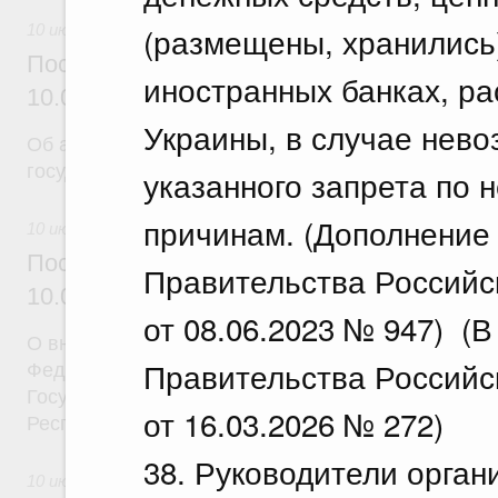
(размещены, хранились) 
10 июля 2026
Постановление Правительства Российск
иностранных банках, р
10.07.2026 г. № 869
Украины, в случае нев
Об авансировании
государственного контракта
указанного запрета по 
причинам. (Дополнение 
10 июля 2026
Постановление Правительства Российск
Правительства Российс
10.07.2026 г. № 873
от 08.06.2023 № 947) (
О внесении на ратификацию Соглашения между 
Правительства Российс
Федерацией и Республикой Абхазия о содействии
Государственной программы социально-экономич
от 16.03.2026 № 272)
Республики Абхазия на 2026 - 2030 годы
38. Руководители орган
10 июля 2026