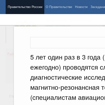
Правительство России
О Правительстве
Новости
Заседан
Председатель Правительства
М
Вице-премьеры
М
Демография
Занято
Работа Правительства
5 лет один раз в 3 года
Здоровье
Технол
Образование
Эконом
ежегодно) проводятся 
Культура
Финан
Общество
Социал
диагностические иссле
Государство
магнитно-резонансная т
(специалистам авиацио
Стратегии
Государственные программы
Национальн