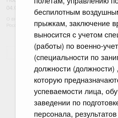
полетам, управлению п
04.07.2026 г. № 845
беспилотным воздушны
О внесении изменений в некоторые акты Правите
прыжкам, заключение в
Российской Федерации
выносится с учетом сп
(работы) по военно-уче
Показать еще
(специальности по зани
должности (должности) 
которую предназначают
успеваемости лица, об
заведении по подготовк
персонала, результатов