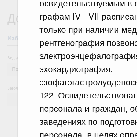
освидетельствуемым в 
Документы
графам IV - VII расписа
только при наличии мед
Избранные документы со справками к ни
рентгенография позвоно
электроэнцефалографи
Вид документа
эхокардиография;
эзофагогастродуоденос
Заголовок или текст документа
122. Освидетельствова
персонала и граждан, 
заведениях по подготов
10 июля, пятница
персонала, в целях опр