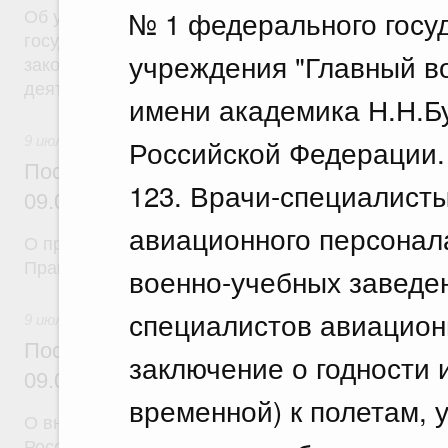
№ 1 федерального госу
Об утверждении Правил осуществления федерал
государственного контроля (надзора) за соблюд
учреждения "Главный в
законодательства Российской Федерации в облас
деятельности
имени академика Н.Н.Б
9 июля 2026
Российской Федерации.
Постановление Правительства Российск
123. Врачи-специалист
09.07.2026 г. № 862
авиационного персонал
О признании утратившими силу некоторых актов
Правительства Российской Федерации
военно-учебных заведен
специалистов авиацион
9 июля 2026
Постановление Правительства Российск
заключение о годности 
09.07.2026 г. № 859
временной) к полетам, 
О внесении на ратификацию Соглашения между 
Российской Федерации и Правительством Республ