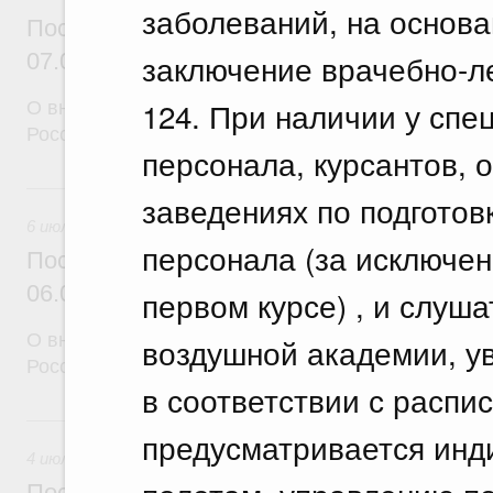
заболеваний, на основ
Постановление Правительства Российск
заключение врачебно-л
07.07.2026 г. № 850
124. При наличии у спе
О внесении изменений в некоторые акты Правите
Российской Федерации
персонала, курсантов, 
6 июля, понедельник
заведениях по подготов
6 июля 2026
персонала (за исключе
Постановление Правительства Российск
06.07.2026 г. № 846
первом курсе) , и слуш
О внесении изменений в некоторые акты Правите
воздушной академии, ув
Российской Федерации
в соответствии с распи
4 июля, суббота
предусматривается инди
4 июля 2026
Постановление Правительства Российск