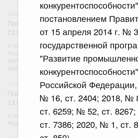
конкурентоспособности
23 июля 2026
постановлением Правит
Постановление Правительства Российск
от 15 апреля 2014 г. №
23.07.2026 г. № 926
государственной прогр
О внесении на ратификацию Соглашения между 
Российской Федерации и Правительством Респуб
"Развитие промышленн
временной трудовой деятельности граждан одног
территории другого государства
конкурентоспособности
Российской Федерации, 2
23 июля 2026
Постановление Правительства Российск
№ 16, ст. 2404; 2018, № 8
23.07.2026 г. № 928
ст. 6259; № 52, ст. 8267;
О внесении изменений в постановление Правител
ст. 7386; 2020, № 1, ст. 
Федерации от 20 июля 2011 г. № 590
ст. 850) .