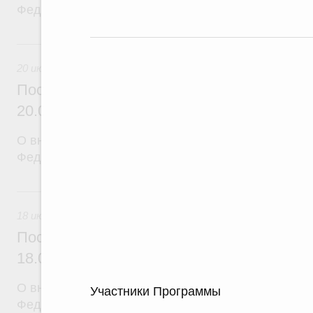
Федерации от 12 марта 2022 г. № 353
20 июля, понедельник
20 июля 2026
Постановление Правительства Российск
20.07.2026 г. № 915
О внесении изменений в постановление Правител
Федерации от 1 декабря 2021 г. № 2148
18 июля, суббота
18 июля 2026
Постановление Правительства Российск
18.07.2026 г. № 906
О внесении изменений в постановление Правител
Участники Программы
Федерации от 27 апреля 2024 г. № 555