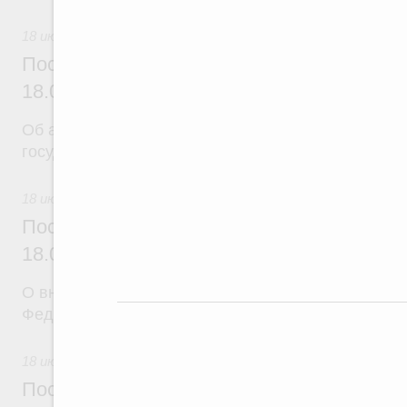
18 июля 2026
Постановление Правительства Российск
18.07.2026 г. № 904
Об авансировании
государственных контрактов
18 июля 2026
Постановление Правительства Российск
18.07.2026 г. № 909
О внесении изменения в постановление Правител
Федерации от 17 февраля 2024 г. № 179
18 июля 2026
Постановление Правительства Российск