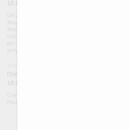
18.07.2026 г. № 908
Об утверждении Правил уведомления частным д
Федеральной службы войск национальной гварди
Федерации (территориального органа), предоста
осуществление частной детективной деятельност
договора на оказание сыскных услуг и об оконча
услуг
18 июля 2026
Постановление Правительства Российск
18.07.2026 г. № 910
О внесении изменений в некоторые акты Правите
Российской Федерации