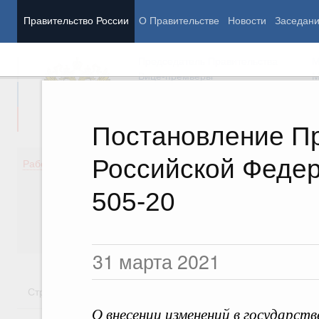
Правительство России
О Правительстве
Новости
Заседан
Председатель Правительства
М
Вице-премьеры
М
Постановление П
Российской Федер
Демография
Занято
Работа Правительства
Здоровье
Технол
Образование
Эконом
505-20
Культура
Финан
Общество
Социал
Государство
31 марта 2021
Стратегии
Государственные программы
Национальн
О внесении изменений в государст