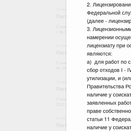
2. Лицензировани
21 июля 2026
Федеральной слу
Постановление Правительства Рос
(далее - лицензи
О внесении изменений в постановление П
3. Лицензионными
г. № 1880
намерении осущес
лицензиату при о
21 июля 2026
являются:
Постановление Правительства Рос
а) для работ по с
О внесении изменений в постановление П
сбор отходов I - 
№ 1049
утилизации, и (и
21 июля 2026
Правительства Ро
Постановление Правительства Рос
наличие у соиска
О внесении изменений в постановление П
заявленных работ
2021 г. № 1661
праве собственно
статьи 11 Федера
21 июля 2026
Постановление Правительства Рос
наличие у соиска