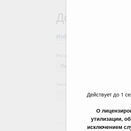
Документы
Избранные документы со
Вид документа
Заголовок или текст документа
Действует до 1 се
О лицензиро
утилизации, об
24
исключением слу