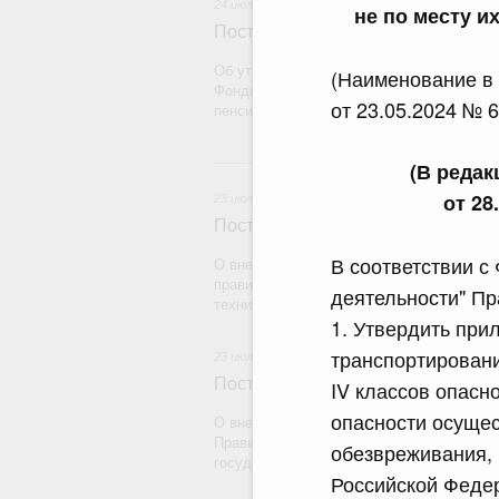
24 июля 2026
не по месту их
Постановление Правительства Рос
Об утверждении Правил определения рас
(Наименование в
Фонда пенсионного и социального страх
от 23.05.2024 № 6
пенсионному страхованию
2
(В реда
от 28
23 июля 2026
Постановление Правительства Рос
В соответствии с
О внесении на ратификацию Протокола о
правилах обращения медицинских издели
деятельности" Пр
техники) в рамках Евразийского экономич
1. Утвердить при
транспортировани
23 июля 2026
Постановление Правительства Рос
IV классов опасно
опасности осущест
О внесении на ратификацию Соглашения
Правительством Республики Индии о вре
обезвреживания, 
государства на территории другого госуд
Российской Федер