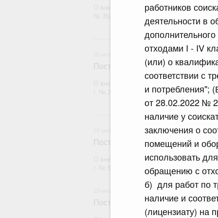
работников соиск
О внесении изменения в постановление П
№ 353
деятельности в о
дополнительного 
20 и
отходами I - IV 
20 июля 2026
(или) о квалифика
Постановление Правительства Рос
соответствии с т
О внесении изменений в постановление П
и потребления"; 
г. № 2148
от 28.02.2022 № 2
наличие у соиска
18
заключения о соо
18 июля 2026
помещений и обор
Постановление Правительства Рос
использовать для
О внесении изменений в постановление П
обращению с отх
г. № 555
б) для работ по т
18 июля 2026
наличие и соотве
Постановление Правительства Рос
(лицензиату) на 