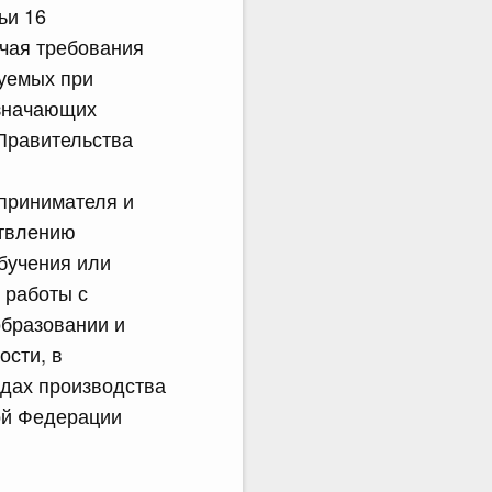
ьи 16
ючая требования
зуемых при
означающих
Правительства
дпринимателя и
ствлению
бучения или
 работы с
образовании и
ости, в
одах производства
ой Федерации