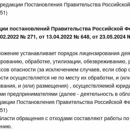
 редакции Постановления Правительства Российско
равительства Российской Федерации от 28 марта 2026 г.
51)
кции постановлений Правительства Российской Ф
сийской Федерации от 22.07.2026 г. № 925
.02.2022 № 271, от 13.04.2022 № 648, от 23.05.2024 
 Правительства Российской Федерации
ложение устанавливает порядок лицензирования дея
ированию, обработке, утилизации, обезвреживанию
сийской Федерации от 22.07.2026 г. № 922
ассов опасности (за исключением случаев, если сбор о
законодательства Российской Федерации в сфере
сти осуществляется не по месту их обработки, и (ил
ивания, и (или) размещения) , осуществляемой юри
и предпринимателями (далее - деятельность в обл
 июля, вторник
едакции Постановления Правительства Российской Ф
51)
сийской Федерации от 21.07.2026 г. № 917
бласти обращения с отходами составляют работы по
равительства Российской Федерации от 27 октября 2021
ению.