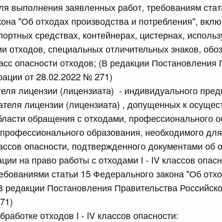
рактов
ля выполнения заявленных работ, требованиям стат
она "Об отходах производства и потребления", вкл
портных средствах, контейнерах, цистернах, исполь
сийской Федерации от 18.07.2026 г. № 909
и отходов, специальных отличительных знаков, об
Правительства Российской Федерации от 17 февраля
сс опасности отходов; (В редакции Постановления 
ации от 28.02.2022 № 271)
теля лицензии (лицензиата) - индивидуального пре
сийской Федерации от 18.07.2026 г. № 908
ателя лицензии (лицензиата) , допущенных к осуще
бласти обращения с отходами, профессионального о
стным детективом Федеральной службы войск
ции (территориального органа), предоставившей
профессионального образования, необходимого для
ктивной деятельности, о заключении договора на
оказания сыскных услуг
классов опасности, подтвержденного документами об 
ции на право работы с отходами I - IV классов опасн
ребованиями статьи 15 Федерального закона "Об отх
сийской Федерации от 18.07.2026 г. № 910
(В редакции Постановления Правительства Российск
 Правительства Российской Федерации
71)
1
бработке отходов I - IV классов опасности: