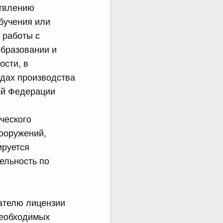
ствлению
бучения или
 работы с
образовании и
ости, в
одах производства
ой Федерации
ческого
сооружений,
ируется
ельность по
ателю лицензии
необходимых