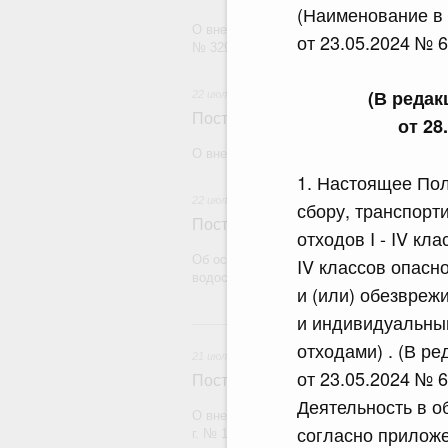
(Наименование в
О внесении изменения в постановление П
от 23.05.2024 № 6
№ 329
(В реда
22 июля 2026
Постановление Правительства Рос
от 28
О внесении изменений в некоторые акты
1. Настоящее По
22 июля 2026
сбору, транспорт
Постановление Правительства Рос
отходов I - IV кл
Об особенностях применения положений 
IV классов опасно
водоснабжения и водоотведения
и (или) обезвреж
и индивидуальным
21
отходами) . (В р
21 июля 2026
от 23.05.2024 № 6
Постановление Правительства Рос
Деятельность в о
О внесении изменений в постановление П
согласно прилож
г. № 1838