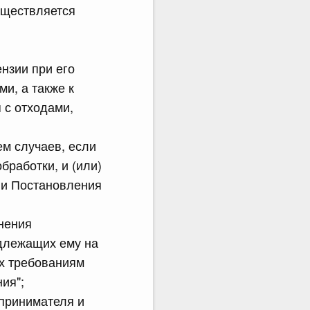
уществляется
нзии при его
и, а также к
 с отходами,
ем случаев, если
бработки, и (или)
ции Постановления
нения
адлежащих ему на
их требованиям
ия";
дпринимателя и