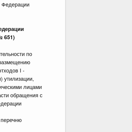
й Федерации
едерации
№ 651)
тельности по
, размещению
тходов I -
и) утилизации,
дическими лицами
асти обращения с
едерации
 перечню