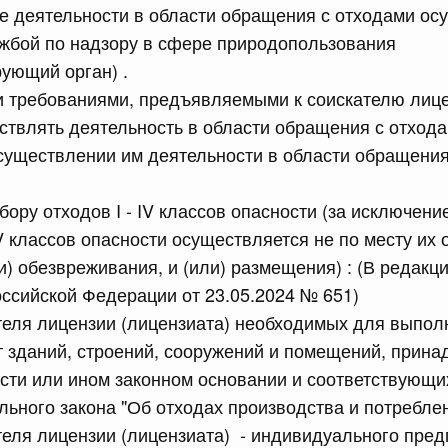
е деятельности в области обращения с отходами ос
жбой по надзору в сфере природопользования
сийской Федерации от 21.07.2026 г. № 916
рующий орган) .
равительства Российской Федерации от 25 ноября 2025
 требованиями, предъявляемыми к соискателю лице
твлять деятельность в области обращения с отходам
существлении им деятельности в области обращения
сийской Федерации от 21.07.2026 г. № 918
бору отходов I - IV классов опасности (за исключени
равительства Российской Федерации от 29 июня 2021 г.
IV классов опасности осуществляется не по месту их о
ли) обезвреживания, и (или) размещения) : (В редак
ссийской Федерации от 23.05.2024 № 651)
сийской Федерации от 21.07.2026 г. № 920
теля лицензии (лицензиата) необходимых для выпол
равительства Российской Федерации от 30 сентября
 зданий, строений, сооружений и помещений, прин
сти или ином законном основании и соответствующ
льного закона "Об отходах производства и потреблен
сийской Федерации от 21.07.2026 г. № 919
теля лицензии (лицензиата) - индивидуального пре