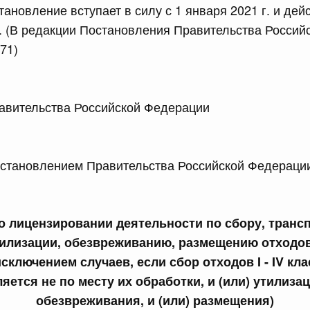
ановление вступает в силу с 1 января 2021 г. и дей
г. (В редакции Постановления Правительства Росси
сийской Федерации от 23.07.2026 г. № 928
71)
равительства Российской Федерации от 20 июля 2011 г.
 Правительства Российской Федерации 
сийской Федерации от 23.07.2026 г. № 929
равительства Российской Федерации от 24 декабря 2021
ановлением Правительства Российской Федерации
2 июля, среда
лицензировании деятельности по сбору, транс
сийской Федерации от 22.07.2026 г. № 921
тилизации, обезвреживанию, размещению отходов I
равительства Российской Федерации от 30 ноября 2022
исключением случаев, если сбор отходов I - IV кл
яется не по месту их обработки, и (или) утилизаци
обезвреживания, и (или) размещения)
сийской Федерации от 22.07.2026 г. № 924