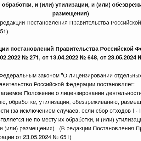
 обработки, и (или) утилизации, и (или) обезвреж
сийской Федерации от 24.07.2026 г. № 933
размещения)
четной процентной ставки размещения средств резерва
 редакции Постановления Правительства Российско
ования Российской Федерации по обязательному
51)
3 июля, четверг
кции постановлений Правительства Российской Ф
.02.2022 № 271, от 13.04.2022 № 648, от 23.05.2024 
сийской Федерации от 23.07.2026 г. № 927
 Федеральным законом "О лицензировании отдельны
 внесении изменений в Соглашение о единых принципах и
й (изделий медицинского назначения и медицинской
авительство Российской Федерации постановляет:
еского союза от 23 декабря 2014 года
лагаемое Положение о лицензировании деятельности
ю, обработке, утилизации, обезвреживанию, размещ
сийской Федерации от 23.07.2026 г. № 926
сти (за исключением случаев, если сбор отходов I - 
вляется не по месту их обработки, и (или) утилизаци
 между Правительством Российской Федерации и
менной трудовой деятельности граждан одного
и (или) размещения) . (В редакции Постановления П
арства
ации от 23.05.2024 № 651)