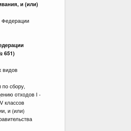
ивания, и (или)
й Федерации
едерации
№ 651)
х видов
 по сбору,
ению отходов I -
IV классов
и, и (или)
равительства