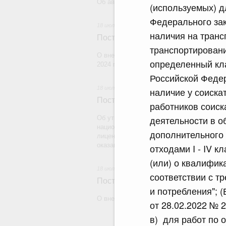
Об авансировании государственных конт
(используемых) д
Федерального зак
18 июля 2026
наличия на транс
Постановление Правительства Рос
транспортировани
О внесении изменения в постановление 
определенный кла
2024 г. № 179
Российской Федер
18 июля 2026
наличие у соиска
Постановление Правительства Рос
работников соиск
деятельности в о
Об утверждении Правил уведомления ча
национальной гвардии Российской Федера
дополнительного 
лицензию на осуществление частной дете
оказание сыскных услуг и об окончании 
отходами I - IV 
(или) о квалифика
18 июля 2026
соответствии с т
Постановление Правительства Рос
и потребления"; 
О внесении изменений в некоторые акты
от 28.02.2022 № 2
в) для работ по о