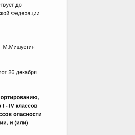
ствует до
йской Федерации
М.Мишустин
от 26 декабря
портированию,
 - IV классов
ассов опасности
и, и (или)