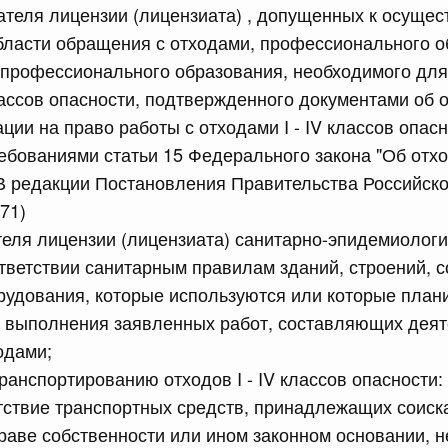
ателя лицензии (лицензиата) , допущенных к осуще
равительства Российской Федерации от 12 марта 2022 г.
бласти обращения с отходами, профессионального о
профессионального образования, необходимого для
юля, понедельник
классов опасности, подтвержденного документами об 
ции на право работы с отходами I - IV классов опасн
сийской Федерации от 20.07.2026 г. № 915
ребованиями статьи 15 Федерального закона "Об отх
равительства Российской Федерации от 1 декабря 2021
(В редакции Постановления Правительства Российск
71)
теля лицензии (лицензиата) санитарно-эпидемиологи
 июля, суббота
тветствии санитарным правилам зданий, строений, 
удования, которые используются или которые план
сийской Федерации от 18.07.2026 г. № 906
 выполнения заявленных работ, составляющих деят
равительства Российской Федерации от 27 апреля 2024
одами;
ранспортированию отходов I - IV классов опасности:
тствие транспортных средств, принадлежащих соиск
сийской Федерации от 18.07.2026 г. № 904
праве собственности или ином законном основании, 