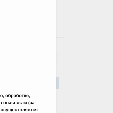
там
сания
Найти
, обработке,
в опасности (за
и осуществляется