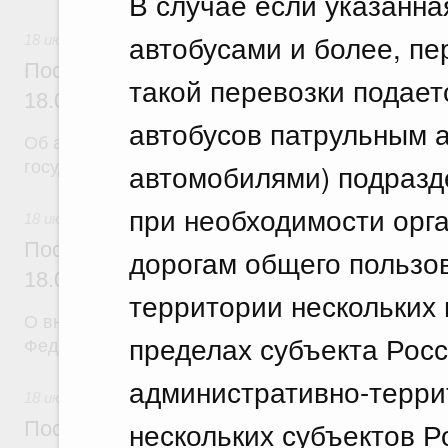
В случае если указанна
автобусами и более, п
18 июля 2026
Постановление Правительства Российск
такой перевозки подает
18.07.2026 г. № 904
автобусов патрульным 
Об авансировании
автомобилями) подразд
государственных контрактов
при необходимости орг
18 июля 2026
Постановление Правительства Российск
дорогам общего пользо
18.07.2026 г. № 909
территории нескольких
О внесении изменения в постановление Правител
пределах субъекта Рос
Федерации от 17 февраля 2024 г. № 179
административно-терри
18 июля 2026
нескольких субъектов Р
Постановление Правительства Российск