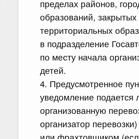
пределах районов, гор
Показать еще
образований, закрытых
территориальных образо
в подразделение Госав
по месту начала органи
детей.
4. Предусмотренное пу
уведомление подается
организованную перевоз
организатор перевозки)
или фрахтовщиком (есл